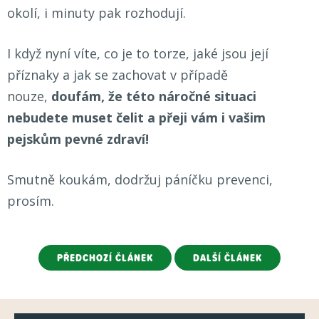
okolí, i minuty pak rozhodují.
I když nyní víte, co je to torze, jaké jsou její
příznaky a jak se zachovat v případě
nouze,
doufám, že této náročné situaci
nebudete muset čelit a přeji vám i vašim
pejskům pevné zdraví!
Smutně koukám, dodržuj páníčku prevenci,
prosím.
PŘEDCHOZÍ ČLÁNEK
DALŠÍ ČLÁNEK