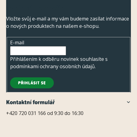
Z
Odebírat newsletter
á
p
Vložte svůj e-mail a my vám budeme zasílat informace
o nových produktech na našem e-shopu.
a
t
E-mail
í
Přihlášením k odběru novinek souhlasíte s
podmínkami ochrany osobních údajů
.
PŘIHLÁSIT SE
Kontaktní formulář
+420 720 031 166 od 9:30 do 16:30