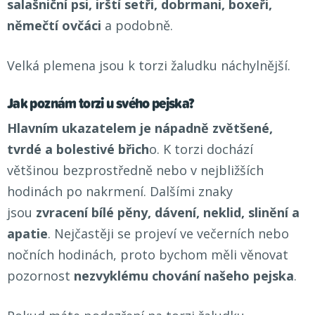
salašniční psi, irští setři, dobrmani, boxeři,
němečtí ovčáci
a podobně.
Velká plemena jsou k torzi žaludku náchylnější.
Jak poznám torzi u svého pejska?
Hlavním ukazatelem je
nápadně zvětšené,
tvrdé a bolestivé břich
o. K torzi dochází
většinou bezprostředně nebo v nejbližších
hodinách po nakrmení. Dalšími znaky
jsou
zvracení bílé pěny, dávení, neklid, slinění a
apatie
. Nejčastěji se projeví ve večerních nebo
nočních hodinách, proto bychom měli věnovat
pozornost
nezvyklému chování našeho pejska
.