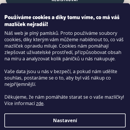
Používáme cookies a díky tomu víme, co má váš
mazlíček nejradši!
Možnosti platby:
Náš web je plný pamlsků. Proto používáme soubory
Dobírkou
cookies, díky kterým vám můžeme nabídnout to, co váš
Hotově i kartou na pobočce
mazlíček opravdu miluje. Cookies nám pomáhají
zlepšovat uživatelské prostředí, přizpůsobovat obsah
na míru a analyzovat kolik páníčků u nás nakupuje.
Vaše data jsou u nás v bezpečí, a pokud nám udělíte
souhlas, postaráme se o to, aby byl váš nákup co
nejpříjemnější.
Děkujeme, že nám pomáháte starat se o vaše mazlíčky!
Více informací
zde
.
Nastavení