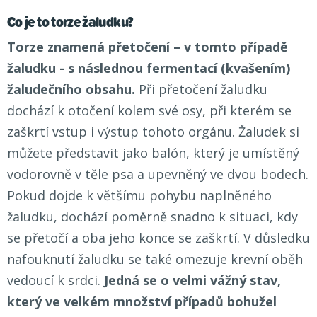
Co je to torze žaludku?
Torze znamená přetočení
– v tomto případě
žaludku - s následnou fermentací (kvašením)
žaludečního obsahu.
Při přetočení žaludku
dochází k otočení kolem své osy, při kterém se
zaškrtí vstup i výstup tohoto orgánu. Žaludek si
můžete představit jako balón, který je umístěný
vodorovně v těle psa a upevněný ve dvou bodech.
Pokud dojde k většímu pohybu naplněného
žaludku, dochází poměrně snadno k situaci, kdy
se přetočí a oba jeho konce se zaškrtí. V důsledku
nafouknutí žaludku se také omezuje krevní oběh
vedoucí k srdci.
Jedná se o velmi vážný stav,
který ve velkém množství případů bohužel