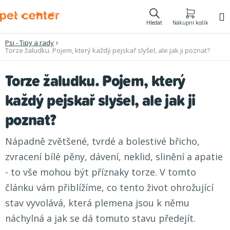
Přejít
na
Hledat
Nákupní košík
obsah
Psi - Tipy a rady
Torze žaludku. Pojem, který každý pejskař slyšel, ale jak ji poznat?
Torze žaludku. Pojem, který
každý pejskař slyšel, ale jak ji
poznat?
Nápadně zvětšené, tvrdé a bolestivé břicho,
zvracení bílé pěny, dávení, neklid, slinění a apatie
- to vše mohou být příznaky torze. V tomto
článku vám přiblížíme, co tento život ohrožující
stav vyvolává, která plemena jsou k němu
náchylná a jak se dá tomuto stavu předejít.