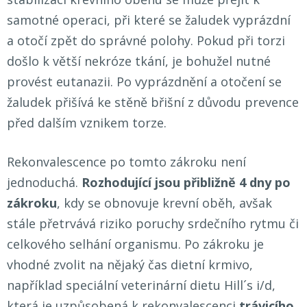
samotné operaci, při které se žaludek vyprázdní
a otočí zpět do správné polohy.
Pokud při torzi
došlo k větší nekróze tkání, je bohužel nutné
provést eutanazii. Po vyprázdnění a otočení se
žaludek přišívá ke stěně břišní z důvodu prevence
před dalším vznikem torze.
Rekonvalescence po tomto zákroku není
jednoduchá.
Rozhodující jsou přibližně 4 dny po
zákroku
, kdy se obnovuje krevní oběh, avšak
stále přetrvává riziko poruchy srdečního rytmu či
celkového selhání organismu. Po zákroku je
vhodné zvolit na nějaký čas dietní krmivo,
například speciální veterinární dietu Hill´s i/d,
která je uzpůsobená k rekonvalescenci
trávicího