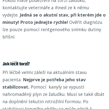
Pokud máte podezření na torzi žaludku,
kontaktujte veterináře a ihned ze k němu
vydejte.
Jedná se o akutní stav, při kterém jde o
minuty! Proto jednejte rychle!
Ověřit diagnózu
lze pouze pomocí rentgenového snímku dutiny
břišní.
Jak léčit torzi?
Při léčbě velmi záleží na aktuálním stavu
pacienta.
Nejprve je potřeba jeho stav
stabilizovat.
Pomocí kanyly se vypustí
nahromaděný plyn ze žaludku. Musí se také dbát
na doplnění tekutin nitrožilní formou. Po
stabilizaci krevního oběhu se může přejít k