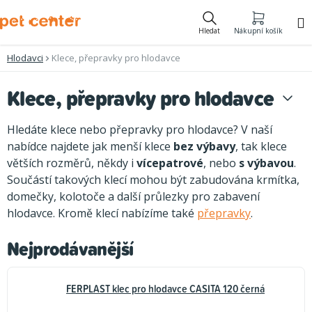
Přejít
na
Hledat
Nákupní košík
obsah
Hlodavci
Klece, přepravky pro hlodavce
Klece, přepravky pro hlodavce
Hledáte klece nebo přepravky pro hlodavce? V naší
nabídce najdete jak menší klece
bez výbavy
, tak klece
větších rozměrů, někdy i
vícepatrové
, nebo
s výbavou
.
Součástí takových klecí mohou být zabudována krmítka,
domečky, kolotoče a další průlezky pro zabavení
hlodavce. Kromě klecí nabízíme také
přepravky
.
Nejprodávanější
FERPLAST klec pro hlodavce CASITA 120 černá