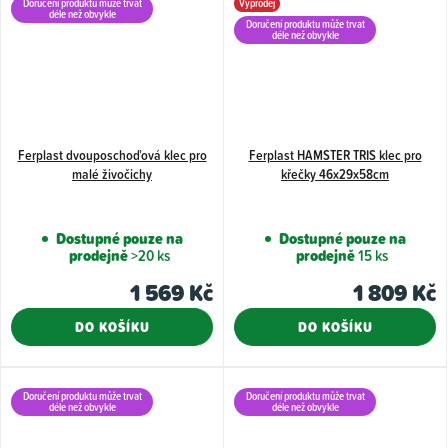
Doručení produktu může trvat
Výprodej
déle než obvykle
Doručení produktu může trvat
déle než obvykle
Ferplast dvouposchoďová klec pro
Ferplast HAMSTER TRIS klec pro
malé živočichy
křečky 46x29x58cm
Dostupné pouze na
Dostupné pouze na
prodejně
>20 ks
prodejně
15 ks
1 569 Kč
1 809 Kč
DO KOŠÍKU
DO KOŠÍKU
Doručení produktu může trvat
Doručení produktu může trvat
déle než obvykle
déle než obvykle