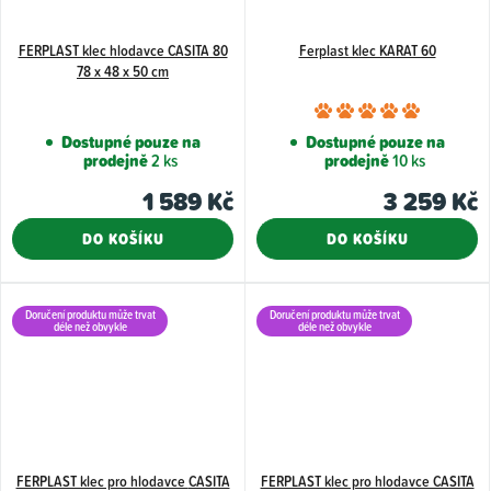
FERPLAST klec hlodavce CASITA 80
Ferplast klec KARAT 60
78 x 48 x 50 cm
Průměr
hodnoce
Dostupné pouze na
Dostupné pouze na
prodejně
2 ks
prodejně
10 ks
produkt
je
1 589 Kč
3 259 Kč
5,0
DO KOŠÍKU
DO KOŠÍKU
z
5
hvězdiče
Doručení produktu může trvat
Doručení produktu může trvat
déle než obvykle
déle než obvykle
FERPLAST klec pro hlodavce CASITA
FERPLAST klec pro hlodavce CASITA