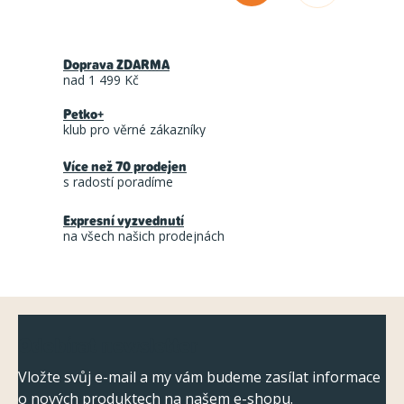
t
v
r
l
á
Doprava ZDARMA
á
n
nad 1 499 Kč
d
k
Petko+
a
o
klub pro věrné zákazníky
c
v
á
Více než 70 prodejen
í
s radostí poradíme
n
p
í
r
Expresní vyzvednutí
na všech našich prodejnách
v
k
y
Z
v
Odebírat newsletter
ý
á
p
p
Vložte svůj e-mail a my vám budeme zasílat informace
i
o nových produktech na našem e-shopu.