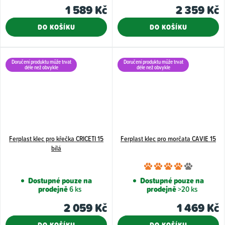
je
1 589 Kč
2 359 Kč
5,0
DO KOŠÍKU
DO KOŠÍKU
z
5
hvězdiče
Doručení produktu může trvat
Doručení produktu může trvat
déle než obvykle
déle než obvykle
Ferplast klec pro křečka CRICETI 15
Ferplast klec pro morčata CAVIE 15
bílá
Průměr
hodnoce
Dostupné pouze na
Dostupné pouze na
prodejně
6 ks
prodejně
>20 ks
produkt
je
2 059 Kč
1 469 Kč
4,0
DO KOŠÍKU
DO KOŠÍKU