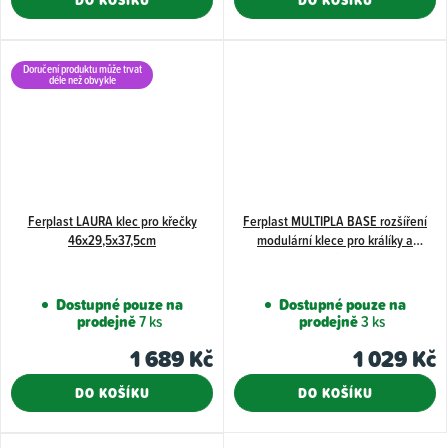
z
5
hvězdiče
Doručení produktu může trvat
déle než obvykle
Ferplast LAURA klec pro křečky
Ferplast MULTIPLA BASE rozšíření
46x29,5x37,5cm
modulární klece pro králíky a
morčata
Dostupné pouze na
Dostupné pouze na
prodejně
7 ks
prodejně
3 ks
1 689 Kč
1 029 Kč
DO KOŠÍKU
DO KOŠÍKU