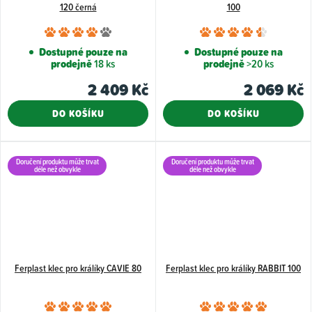
120 černá
100
Průměrné
Průměr
hodnocení
hodnoce
Dostupné pouze na
Dostupné pouze na
prodejně
18 ks
prodejně
>20 ks
produktu
produkt
je
je
2 409 Kč
2 069 Kč
4,0
4,5
DO KOŠÍKU
DO KOŠÍKU
z
z
5
5
hvězdiček.
hvězdiče
Doručení produktu může trvat
Doručení produktu může trvat
déle než obvykle
déle než obvykle
Ferplast klec pro králíky CAVIE 80
Ferplast klec pro králíky RABBIT 100
Průměrné
Průměr