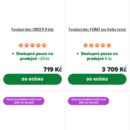
Ferplast klec CRICETI 9 bílá
Ferplast klec FURAT pro fretky černá
Průměrné
Průměr
hodnocení
hodnoce
Dostupné pouze na
Dostupné pouze na
prodejně
>20 ks
prodejně
6 ks
produktu
produkt
je
je
719 Kč
3 709 Kč
5,0
5,0
DO KOŠÍKU
DO KOŠÍKU
z
z
5
5
hvězdiček.
hvězdiče
Doručení produktu může trvat
Doručení produktu může trvat
déle než obvykle
déle než obvykle