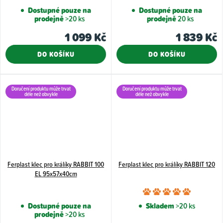
hodnocení
hodnoce
Dostupné pouze na
Dostupné pouze na
prodejně
>20 ks
prodejně
20 ks
produktu
produkt
je
je
1 099 Kč
1 839 Kč
5,0
5,0
DO KOŠÍKU
DO KOŠÍKU
z
z
5
5
hvězdiček.
hvězdiče
Doručení produktu může trvat
Doručení produktu může trvat
déle než obvykle
déle než obvykle
Ferplast klec pro králíky RABBIT 100
Ferplast klec pro králíky RABBIT 120
EL 95x57x40cm
Průměr
hodnoce
Dostupné pouze na
Skladem
>20 ks
prodejně
>20 ks
produkt