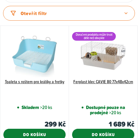
a
z
Otevřít filtr
e
n
V
í
Doručení produktu může trvat
ý
déle než obvykle
p
p
r
i
o
s
d
p
u
Toaleta s roštem pro králíky a fretky
Ferplast klec CAVIE 80 77x48x42cm
r
k
o
t
d
Skladem
>20 ks
Dostupné pouze na
ů
u
prodejně
>20 ks
k
299 Kč
1 689 Kč
t
DO KOŠÍKU
DO KOŠÍKU