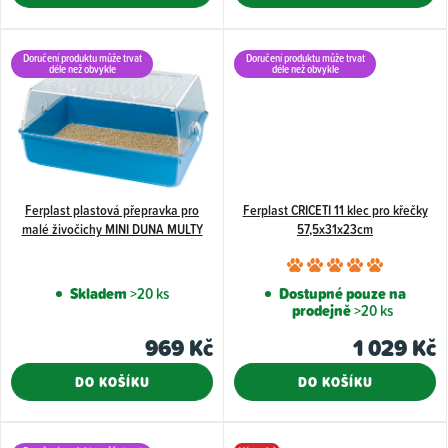
ů
Doručení produktu může trvat
Doručení produktu může trvat
déle než obvykle
déle než obvykle
Ferplast plastová přepravka pro
Ferplast CRICETI 11 klec pro křečky
malé živočichy MINI DUNA MULTY
57,5x31x23cm
Průměr
hodnoce
Skladem
>20 ks
Dostupné pouze na
prodejně
>20 ks
produkt
je
969 Kč
1 029 Kč
5,0
DO KOŠÍKU
DO KOŠÍKU
z
5
hvězdiče