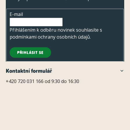
a
s
t
u
E-mail
í
Přihlášením k odběru novinek souhlasíte s
podmínkami ochrany osobních údajů
.
PŘIHLÁSIT SE
Kontaktní formulář
+420 720 031 166 od 9:30 do 16:30