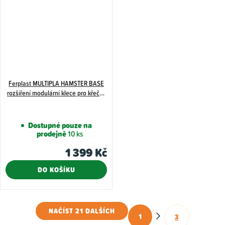
Ferplast MULTIPLA HAMSTER BASE
rozšíření modulární klece pro křečky
a myši
Dostupné pouze na
prodejně
10 ks
1 399 Kč
DO KOŠÍKU
NAČÍST 21 DALŠÍCH
1
3
O
S