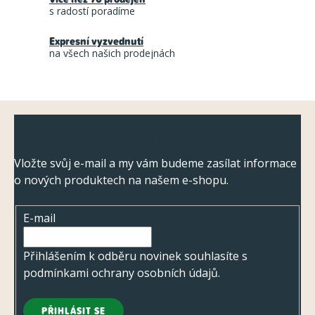
s radostí poradíme
Expresní vyzvednutí
na všech našich prodejnách
Z
Odebírat newsletter
á
p
Vložte svůj e-mail a my vám budeme zasílat informace
o nových produktech na našem e-shopu.
a
t
E-mail
í
Přihlášením k odběru novinek souhlasíte s
podmínkami ochrany osobních údajů
.
PŘIHLÁSIT SE