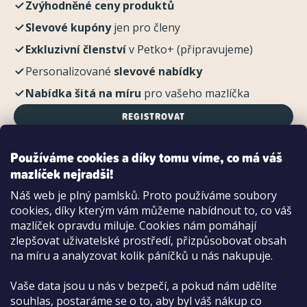
Zvýhodněné ceny produktů
Slevové kupóny
jen pro členy
Exkluzivní členství
v Petko+ (připravujeme)
Personalizované
slevové nabídky
Nabídka šitá na míru
pro vašeho mazlíčka
REGISTROVAT
Používáme cookies a díky tomu víme, co má váš
mazlíček nejradši!
Možnosti platby:
Náš web je plný pamlsků. Proto používáme soubory
Dobírkou
cookies, díky kterým vám můžeme nabídnout to, co váš
Hotově i kartou na pobočce
mazlíček opravdu miluje. Cookies nám pomáhají
zlepšovat uživatelské prostředí, přizpůsobovat obsah
na míru a analyzovat kolik páníčků u nás nakupuje.
Vaše data jsou u nás v bezpečí, a pokud nám udělíte
souhlas, postaráme se o to, aby byl váš nákup co