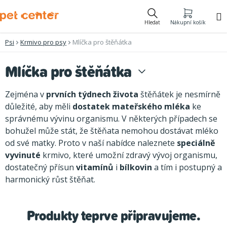
Přejít
na
Hledat
Nákupní košík
obsah
Psi
Krmivo pro psy
Mlíčka pro štěňátka
Mlíčka pro štěňátka
Zejména v
prvních týdnech života
štěňátek je nesmírně
důležité, aby měli
dostatek mateřského mléka
ke
správnému vývinu organismu. V některých případech se
bohužel může stát, že štěňata nemohou dostávat mléko
od své matky. Proto v naší nabídce naleznete
speciálně
vyvinuté
krmivo, které umožní zdravý vývoj organismu,
dostatečný přísun
vitamínů
i
bílkovin
a tím i postupný a
harmonický růst štěňat.
Produkty teprve připravujeme.