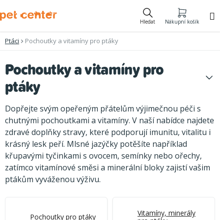
Přejít
na
Hledat
Nákupní košík
obsah
Ptáci
Pochoutky a vitamíny pro ptáky
Pochoutky a vitamíny pro
ptáky
Dopřejte svým opeřeným přátelům výjimečnou péči s
chutnými pochoutkami a vitamíny. V naší nabídce najdete
zdravé doplňky stravy, které podporují imunitu, vitalitu i
krásný lesk peří. Mlsné jazýčky potěšíte například
křupavými tyčinkami s ovocem, semínky nebo ořechy,
zatímco vitamínové směsi a minerální bloky zajistí vašim
ptákům vyváženou výživu.
Vitamíny, minerály
Pochoutky pro ptáky