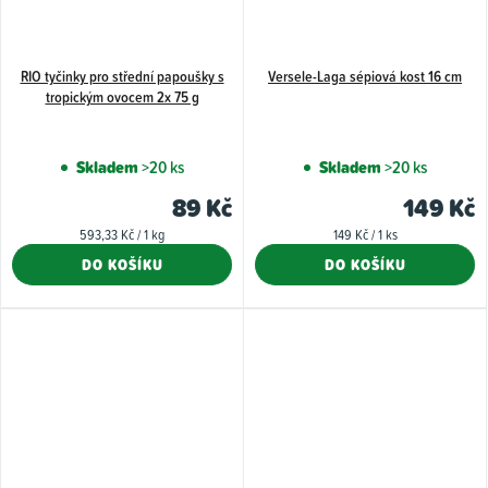
RIO tyčinky pro střední papoušky s
Versele-Laga sépiová kost 16 cm
tropickým ovocem 2x 75 g
Skladem
>20 ks
Skladem
>20 ks
89 Kč
149 Kč
Měrná
Měrná
593,33 Kč / 1 kg
149 Kč / 1 ks
cena:
cena:
DO KOŠÍKU
DO KOŠÍKU