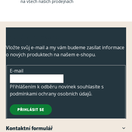
na všech našich prodejnách
v
k
y
Z
v
Odebírat newsletter
ý
á
p
p
Vložte svůj e-mail a my vám budeme zasílat informace
i
o nových produktech na našem e-shopu.
a
s
t
u
E-mail
í
Přihlášením k odběru novinek souhlasíte s
podmínkami ochrany osobních údajů
.
PŘIHLÁSIT SE
Kontaktní formulář