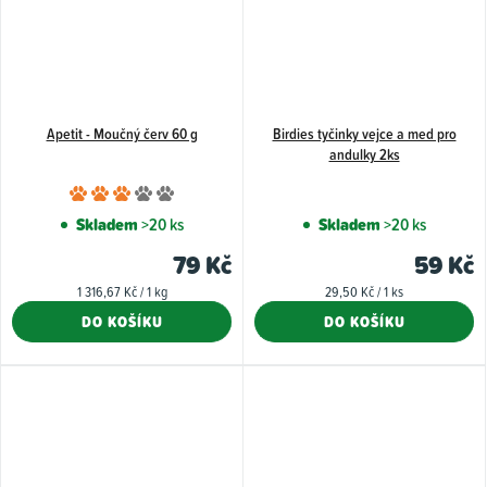
Apetit - Moučný červ 60 g
Birdies tyčinky vejce a med pro
andulky 2ks
Průměrné
hodnocení
Skladem
>20 ks
Skladem
>20 ks
produktu
79 Kč
59 Kč
je
Měrná
Měrná
1 316,67 Kč / 1 kg
29,50 Kč / 1 ks
3,0
cena:
cena:
DO KOŠÍKU
DO KOŠÍKU
z
5
hvězdiček.