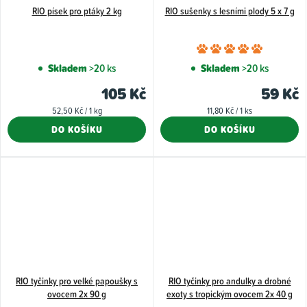
RIO písek pro ptáky 2 kg
RIO sušenky s lesními plody 5 x 7 g
Průměr
hodnoce
Skladem
>20 ks
Skladem
>20 ks
produkt
105 Kč
59 Kč
je
Měrná
Měrná
52,50 Kč / 1 kg
11,80 Kč / 1 ks
5,0
cena:
cena:
DO KOŠÍKU
DO KOŠÍKU
z
5
hvězdiče
RIO tyčinky pro velké papoušky s
RIO tyčinky pro andulky a drobné
ovocem 2x 90 g
exoty s tropickým ovocem 2x 40 g