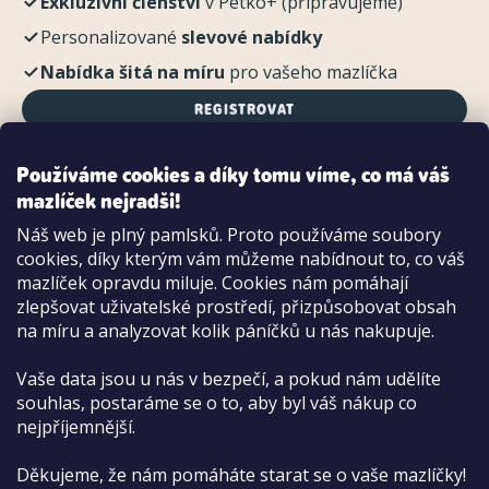
Exkluzivní členství
v Petko+ (připravujeme)
Personalizované
slevové nabídky
Nabídka šitá na míru
pro vašeho mazlíčka
REGISTROVAT
Používáme cookies a díky tomu víme, co má váš
mazlíček nejradši!
Možnosti platby:
Náš web je plný pamlsků. Proto používáme soubory
Dobírkou
cookies, díky kterým vám můžeme nabídnout to, co váš
Hotově i kartou na pobočce
mazlíček opravdu miluje. Cookies nám pomáhají
zlepšovat uživatelské prostředí, přizpůsobovat obsah
na míru a analyzovat kolik páníčků u nás nakupuje.
Vaše data jsou u nás v bezpečí, a pokud nám udělíte
souhlas, postaráme se o to, aby byl váš nákup co
nejpříjemnější.
Děkujeme, že nám pomáháte starat se o vaše mazlíčky!