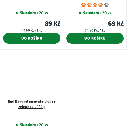
Průměr
hodnoce
Skladem
>20 ks
Skladem
>20 ks
produkt
89 Kč
69 Kč
je
Měrná
Měrná
44,50 Kč / 1 ks
34,50 Kč / 1 ks
4,0
cena:
cena:
DO KOŠÍKU
DO KOŠÍKU
z
5
hvězdiče
Bird Banquet minerální blok se
zeleninou L 142 g
Skladem
>20 ks