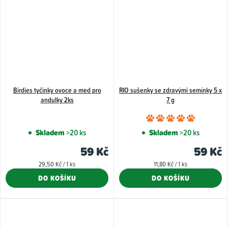
Birdies tyčinky ovoce a med pro
RIO sušenky se zdravými semínky 5 x
andulky 2ks
7 g
Průměr
hodnoce
Skladem
>20 ks
Skladem
>20 ks
produkt
59 Kč
59 Kč
je
Měrná
Měrná
29,50 Kč / 1 ks
11,80 Kč / 1 ks
5,0
cena:
cena:
DO KOŠÍKU
DO KOŠÍKU
z
5
hvězdiče