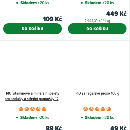
Skladem
>20 ks
Skladem
>20 ks
449 Kč
109 Kč
Měrná
2 993,33 Kč / 1 kg
cena:
DO KOŠÍKU
DO KOŠÍKU
RIO vitaminové a minerální pelety
RIO senegalské proso 100 g
pro andulky a střední papoušky 120
g
Průměrné
Průměr
hodnocení
hodnoce
Skladem
>20 ks
Skladem
>20 ks
produktu
produkt
89 Kč
49 Kč