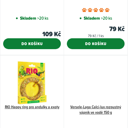
k
o
Průměr
t
d
hodnoce
Skladem
>20 ks
Skladem
>20 ks
ů
u
produkt
79 Kč
k
je
109 Kč
Měrná
79 Kč / 1 ks
5,0
t
cena:
DO KOŠÍKU
DO KOŠÍKU
z
ů
5
hvězdiče
RIO Happy ring pro andulky a exoty
Versele-Laga Calci-lux rozpustný
vápník ve vodě 150 g