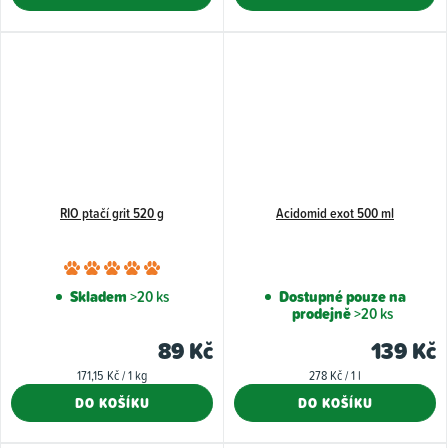
5
5
hvězdiček.
hvězdiče
RIO ptačí grit 520 g
Acidomid exot 500 ml
Průměrné
hodnocení
Skladem
>20 ks
Dostupné pouze na
prodejně
>20 ks
produktu
je
89 Kč
139 Kč
5,0
Měrná
Měrná
171,15 Kč / 1 kg
278 Kč / 1 l
z
cena:
cena:
DO KOŠÍKU
DO KOŠÍKU
5
hvězdiček.