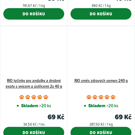
je
je
Měrná
Měrná
741,67 Kč / 1 kg
490 Kč / 1 kg
5,0
5,0
cena:
cena:
DO KOŠÍKU
DO KOŠÍKU
z
z
5
5
hvězdiček.
hvězdiče
RIO tyčinky pro andulky a drobné
RIO směs zdravých semen 240 g
exoty s vejcem a ústřicemi 2x 40 g
Průměrné
Průměr
hodnocení
hodnoce
Skladem
>20 ks
Skladem
>20 ks
produktu
produkt
69 Kč
69 Kč
je
je
Měrná
Měrná
34,50 Kč / 1 ks
287,50 Kč / 1 kg
5,0
5,0
cena:
cena:
DO KOŠÍKU
DO KOŠÍKU
z
z