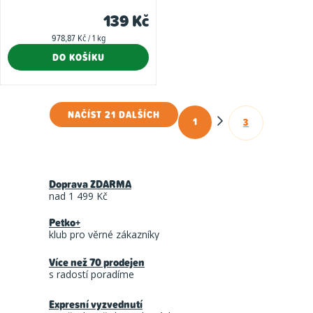
139 Kč
Měrná
978,87 Kč / 1 kg
cena:
DO KOŠÍKU
NAČÍST 21 DALŠÍCH
1
3
O
S
t
v
r
l
á
Doprava ZDARMA
á
n
nad 1 499 Kč
d
k
Petko+
a
o
klub pro věrné zákazníky
c
v
á
Více než 70 prodejen
í
s radostí poradíme
n
p
í
r
Expresní vyzvednutí