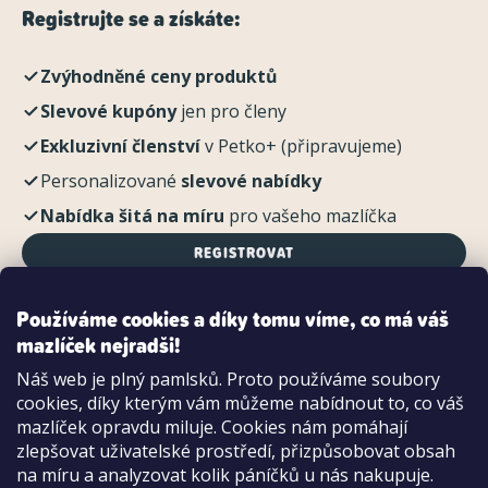
Registrujte se a získáte:
Zvýhodněné ceny produktů
Slevové kupóny
jen pro členy
Exkluzivní členství
v Petko+ (připravujeme)
Personalizované
slevové nabídky
Nabídka šitá na míru
pro vašeho mazlíčka
REGISTROVAT
Používáme cookies a díky tomu víme, co má váš
mazlíček nejradši!
Možnosti platby:
Náš web je plný pamlsků. Proto používáme soubory
Dobírkou
cookies, díky kterým vám můžeme nabídnout to, co váš
Hotově i kartou na pobočce
mazlíček opravdu miluje. Cookies nám pomáhají
zlepšovat uživatelské prostředí, přizpůsobovat obsah
na míru a analyzovat kolik páníčků u nás nakupuje.