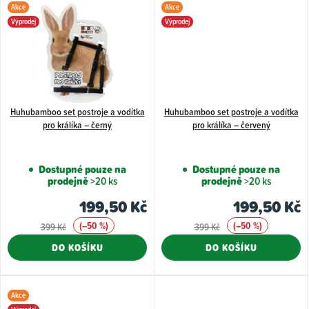
Akce
Akce
Výprodej
Výprodej
Huhubamboo set postroje a vodítka
Huhubamboo set postroje a vodítka
pro králíka – černý
pro králíka – červený
Dostupné pouze na
Dostupné pouze na
prodejně
>20 ks
prodejně
>20 ks
199,50 Kč
199,50 Kč
(–50 %)
(–50 %)
399 Kč
399 Kč
DO KOŠÍKU
DO KOŠÍKU
Akce