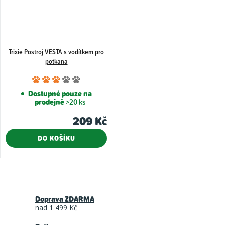
Trixie Postroj VESTA s vodítkem pro
potkana
Průměrné
hodnocení
Dostupné pouze na
prodejně
>20 ks
produktu
je
209 Kč
3,0
DO KOŠÍKU
z
5
hvězdiček.
O
v
Doprava ZDARMA
l
nad 1 499 Kč
á