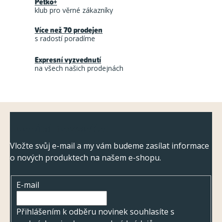
Petko+
d
klub pro věrné zákazníky
a
Více než 70 prodejen
c
s radostí poradíme
í
Expresní vyzvednutí
p
na všech našich prodejnách
r
v
k
Z
y
Odebírat newsletter
á
v
ý
p
Vložte svůj e-mail a my vám budeme zasílat informace
p
o nových produktech na našem e-shopu.
a
i
t
s
E-mail
í
u
Přihlášením k odběru novinek souhlasíte s