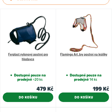
e
n
V
í
ý
p
p
r
i
o
s
d
p
u
Ferplast nylonový postroj pro
Flamingo Art Joy postroj na králiky
r
hlodavce
k
o
t
d
Dostupné pouze na
Dostupné pouze na
ů
u
prodejně
>20 ks
prodejně
14 ks
k
479 Kč
199 Kč
t
DO KOŠÍKU
DO KOŠÍKU
ů