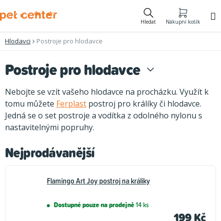
Přejít
na
Hledat
Nákupní košík
obsah
Hlodavci
Postroje pro hlodavce
Postroje pro hlodavce
Nebojte se vzít vašeho hlodavce na procházku. Využít k
tomu můžete
Ferplast
postroj pro králíky či hlodavce.
Jedná se o set postroje a vodítka z odolného nylonu s
nastavitelnými popruhy.
Nejprodávanější
Flamingo Art Joy postroj na králiky
Dostupné pouze na prodejně
14 ks
199 Kč