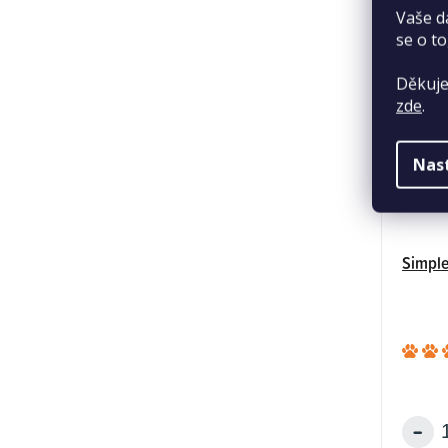
Vaše d
se o to
Děkuje
zde
.
Nas
Simple