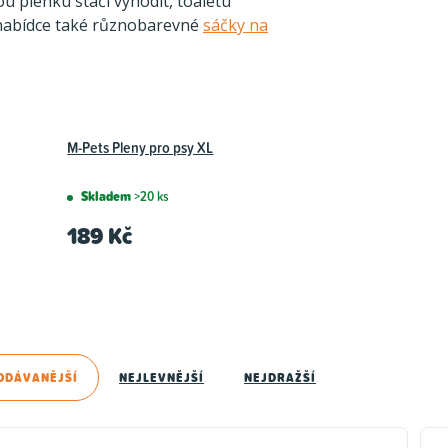
u plenku stačí vyhodit, toaletu
 nabídce také různobarevné
sáčky na
M-Pets Pleny pro psy XL
Skladem
>20 ks
189 Kč
ODÁVANĚJŠÍ
NEJLEVNĚJŠÍ
NEJDRAŽŠÍ