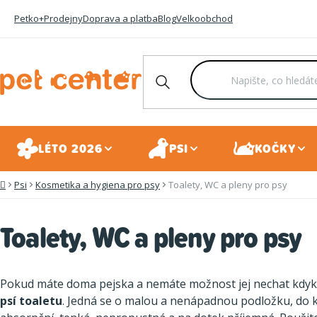
Přejít
Petko+
Prodejny
Doprava a platba
Blog
Velkoobchod
na
obsah
LÉTO 2026
PSI
KOČKY
Psi
Kosmetika a hygiena pro psy
Toalety, WC a pleny pro psy
Domů
Toalety, WC a pleny pro psy
Pokud máte doma pejska a nemáte možnost jej nechat kdyko
psí toaletu
. Jedná se o malou a nenápadnou podložku, do kt