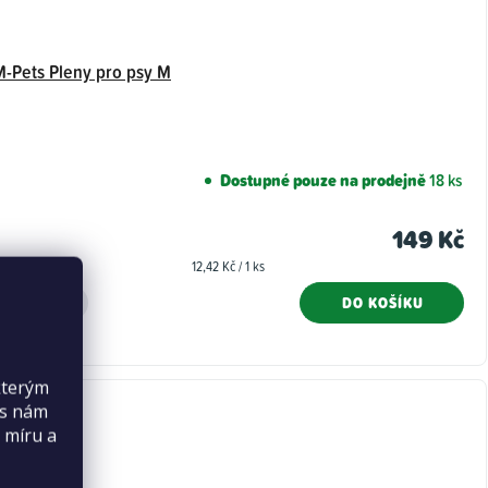
M-Pets Pleny pro psy M
Dostupné pouze na prodejně
18 ks
149 Kč
Měrná
12,42 Kč / 1 ks
cena:
DO KOŠÍKU
kterým
es nám
 míru a