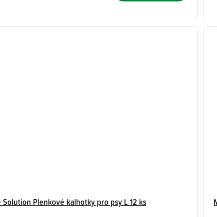
z
5
hvězdiček.
 Solution Plenkové kalhotky pro psy L 12 ks