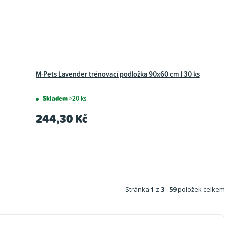
M-Pets Lavender trénovací podložka 90x60 cm | 30 ks
Skladem
>20 ks
244,30 Kč
Stránka
1
z
3
-
59
položek celkem