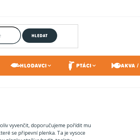
HLEDAT
HLODAVCI
PTÁCI
AKVA /
liv vyvenčit, doporučujeme pořídit mu
eré se připevní plenka. Ta je vysoce