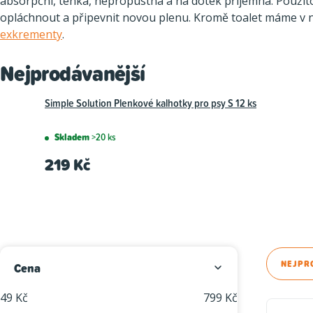
absorpční, tenká, nepropustná a na dotek příjemná. Použito
opláchnout a připevnit novou plenu. Kromě toalet máme v
exkrementy
.
Nejprodávanější
Simple Solution Plenkové kalhotky pro psy S 12 ks
Skladem
>20 ks
219 Kč
P
Ř
NEJPR
Cena
o
a
49
Kč
799
Kč
V
s
z