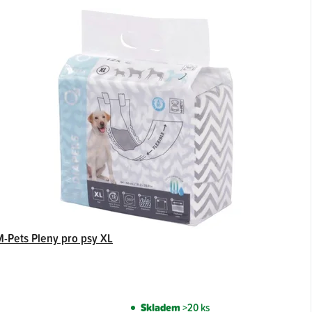
M-Pets Pleny pro psy XL
Skladem
>20 ks