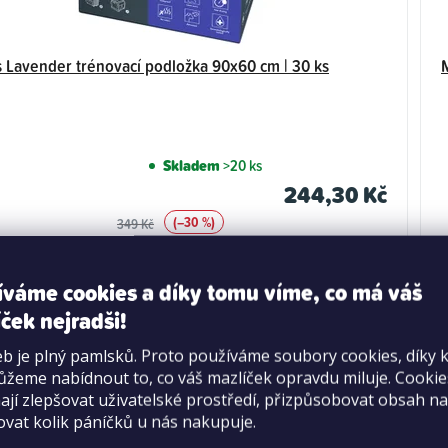
 Lavender trénovací podložka 90x60 cm | 30 ks
Skladem
>20 ks
244,30 Kč
(–30 %)
349 Kč
Měrná
0,11 Kč / 1 g
cena:
DO KOŠÍKU
íváme cookies a díky tomu víme, co má váš
ček nejradši!
b je plný pamlsků. Proto používáme soubory cookies, díky 
žeme nabídnout to, co váš mazlíček opravdu miluje. Cooki
jí zlepšovat uživatelské prostředí, přizpůsobovat obsah na
ovat kolik páníčků u nás nakupuje.