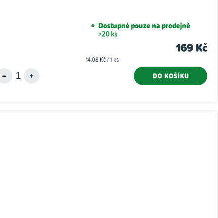
Dostupné pouze na prodejně
>20 ks
169 Kč
Měrná
14,08 Kč / 1 ks
cena:
DO KOŠÍKU