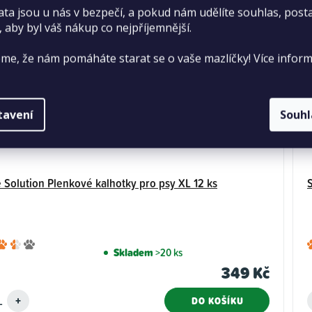
ata jsou u nás v bezpečí, a pokud nám udělíte souhlas, pos
, aby byl váš nákup co nejpříjemnější.
me, že nám pomáháte starat se o vaše mazlíčky! Více inform
tavení
Souh
 Solution Plenkové kalhotky pro psy XL 12 ks
Průměrné
Skladem
>20 ks
hodnocení
349 Kč
produktu
je
DO KOŠÍKU
3,7