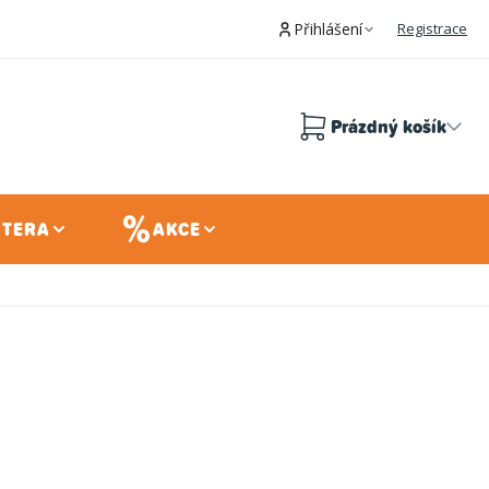
Přihlášení
Registrace
Prázdný košík
Nákupní
košík
 TERA
AKCE