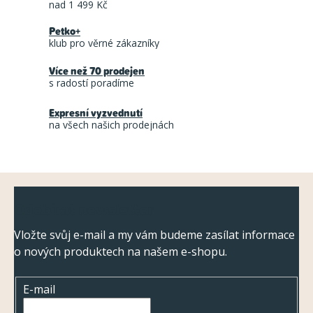
nad 1 499 Kč
á
Petko+
d
klub pro věrné zákazníky
a
Více než 70 prodejen
c
s radostí poradíme
í
Expresní vyzvednutí
p
na všech našich prodejnách
r
v
k
Z
y
Odebírat newsletter
á
v
ý
p
Vložte svůj e-mail a my vám budeme zasílat informace
p
o nových produktech na našem e-shopu.
a
i
t
s
E-mail
í
u