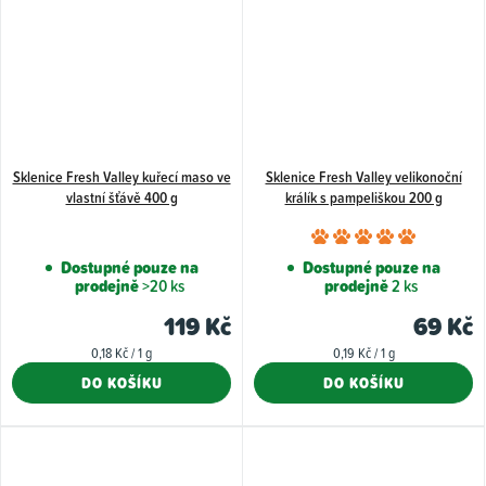
Sklenice Fresh Valley kuřecí maso ve
Sklenice Fresh Valley velikonoční
vlastní šťávě 400 g
králík s pampeliškou 200 g
Průměr
hodnoce
Dostupné pouze na
Dostupné pouze na
prodejně
>20 ks
prodejně
2 ks
produkt
je
119 Kč
69 Kč
5,0
Měrná
Měrná
0,18 Kč / 1 g
0,19 Kč / 1 g
z
cena:
cena:
DO KOŠÍKU
DO KOŠÍKU
5
hvězdiče