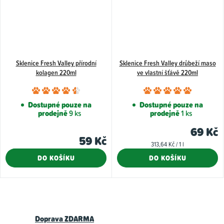
Sklenice Fresh Valley přírodní
Sklenice Fresh Valley drůbeží maso
kolagen 220ml
ve vlastní šťávě 220ml
Průměrné
Průměr
hodnocení
hodnoce
Dostupné pouze na
Dostupné pouze na
prodejně
9 ks
prodejně
1 ks
produktu
produkt
je
je
69 Kč
59 Kč
4,5
5,0
Měrná
313,64 Kč / 1 l
z
z
cena:
DO KOŠÍKU
DO KOŠÍKU
5
5
hvězdiček.
hvězdiče
O
v
Doprava ZDARMA
l