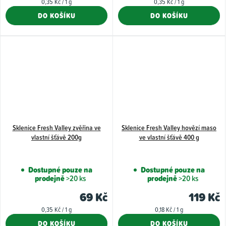
Měrná
Měrná
0,35 Kč / 1 g
0,35 Kč / 1 g
z
cena:
cena:
DO KOŠÍKU
DO KOŠÍKU
5
hvězdiče
Sklenice Fresh Valley zvěřina ve
Sklenice Fresh Valley hovězí maso
vlastní šťávě 200g
ve vlastní šťávě 400 g
Dostupné pouze na
Dostupné pouze na
prodejně
>20 ks
prodejně
>20 ks
69 Kč
119 Kč
Měrná
Měrná
0,35 Kč / 1 g
0,18 Kč / 1 g
cena:
cena:
DO KOŠÍKU
DO KOŠÍKU