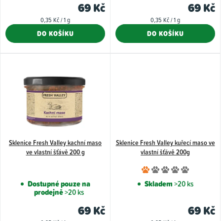
69 Kč
69 Kč
k
Měrná
Měrná
0,35 Kč / 1 g
0,35 Kč / 1 g
t
cena:
cena:
DO KOŠÍKU
DO KOŠÍKU
ů
Sklenice Fresh Valley kachní maso
Sklenice Fresh Valley kuřecí maso ve
ve vlastní šťávě 200 g
vlastní šťávě 200g
Průměr
hodnoce
Dostupné pouze na
Skladem
>20 ks
prodejně
>20 ks
produkt
je
69 Kč
69 Kč
1,0