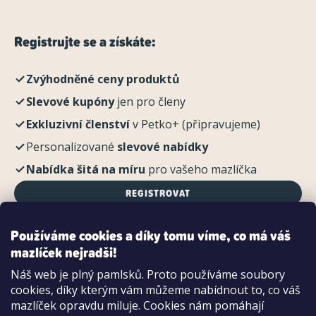
Registrujte se a získáte:
Zvýhodněné ceny produktů
Slevové kupóny
jen pro členy
Exkluzivní členství
v Petko+ (připravujeme)
Personalizované
slevové nabídky
Nabídka šitá na míru
pro vašeho mazlíčka
REGISTROVAT
Používáme cookies a díky tomu víme, co má váš
mazlíček nejradši!
Možnosti platby:
Náš web je plný pamlsků. Proto používáme soubory
Dobírkou
cookies, díky kterým vám můžeme nabídnout to, co váš
Hotově i kartou na pobočce
mazlíček opravdu miluje. Cookies nám pomáhají