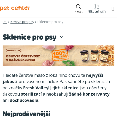
Přejít
na
Hledat
Nákupní košík
obsah
Psi
Krmivo pro psy
Sklenice pro psy
Sklenice pro psy
Hledáte čerstvé maso z lokálního chovu té
nejvyšší
jakosti
pro vašeho miláčka? Pak sáhněte po sklenicích
od značky
Fresh Valley
! Jejich
sklenice
jsou ošetřeny
tlakovou
sterilizací
a neobsahují
žádné
konzervanty
ani
dochucovadla
.
Nejprodávanější