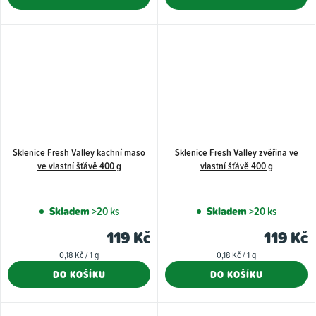
Sklenice Fresh Valley kachní maso
Sklenice Fresh Valley zvěřina ve
ve vlastní šťávě 400 g
vlastní šťávě 400 g
Skladem
>20 ks
Skladem
>20 ks
119 Kč
119 Kč
Měrná
Měrná
0,18 Kč / 1 g
0,18 Kč / 1 g
cena:
cena:
DO KOŠÍKU
DO KOŠÍKU