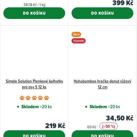
399 Kč
Měrná
341,18 Kč / 1 kg
4,0
4,7
cena:
DO KOŠÍKU
DO KOŠÍKU
z
z
5
5
hvězdiček.
hvězdiče
Akce
Výprodej
Simple Solution Plenkové kalhotky
Huhubamboo hračka donut růžový
pro psy S 12 ks
12 cm
Průměrné
hodnocení
Skladem
>20 ks
Skladem
>20 ks
produktu
34,50 Kč
je
219 Kč
(–50 %)
69 Kč
5,0
z
DO KOŠÍKU
DO KOŠÍKU