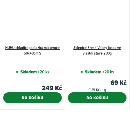
HUHU chladici podlozka mix ovoce
Sklenice Fresh Valley losos ve
50x40cm S
vlastní šťávě 200g
Skladem
>20 ks
Skladem
>20 ks
69 Kč
249 Kč
Měrná
0,35 Kč / 1 g
cena:
DO KOŠÍKU
DO KOŠÍKU