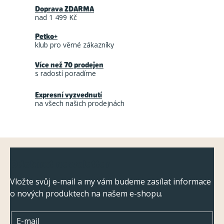
á
Doprava ZDARMA
á
n
nad 1 499 Kč
d
k
Petko+
a
o
klub pro věrné zákazníky
c
v
á
Více než 70 prodejen
í
s radostí poradíme
n
p
í
r
Expresní vyzvednutí
na všech našich prodejnách
v
k
y
Z
v
Odebírat newsletter
ý
á
p
p
Vložte svůj e-mail a my vám budeme zasílat informace
i
o nových produktech na našem e-shopu.
a
s
t
u
E-mail