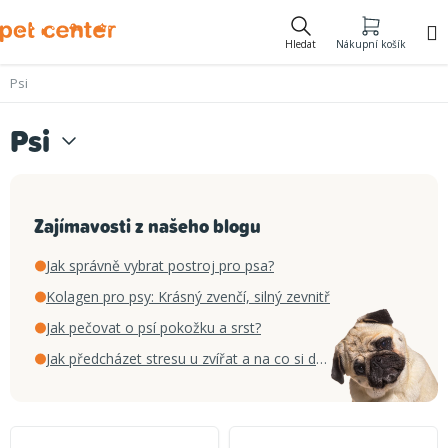
Přejít
na
Hledat
Nákupní košík
obsah
Psi
Psi
Zajímavosti z našeho blogu
Jak správně vybrat postroj pro psa?
Kolagen pro psy: Krásný zvenčí, silný zevnitř
Jak pečovat o psí pokožku a srst?
Jak předcházet stresu u zvířat a na co si dát pozor Poradíme