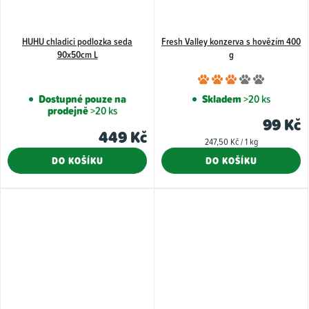
HUHU chladici podlozka seda
Fresh Valley konzerva s hovězím 400
90x50cm L
g
Průměr
hodnoce
Dostupné pouze na
Skladem
>20 ks
prodejně
>20 ks
produkt
99 Kč
je
449 Kč
Měrná
247,50 Kč / 1 kg
3,0
cena:
DO KOŠÍKU
DO KOŠÍKU
z
5
hvězdiče