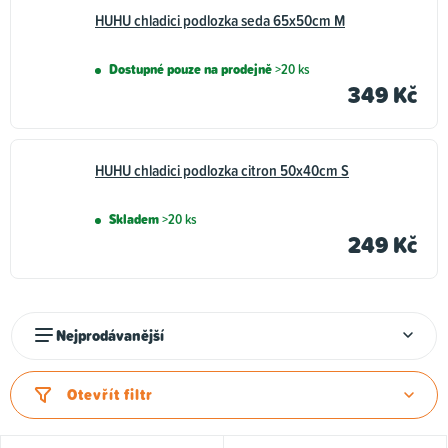
HUHU chladici podlozka seda 65x50cm M
Adresáře a známky
Ostatní doplňky pro
pro psy
psy
Dostupné pouze na prodejně
>20 ks
349 Kč
HUHU chladici podlozka citron 50x40cm S
Skladem
>20 ks
249 Kč
Ř
Nejprodávanější
a
z
Otevřít filtr
e
n