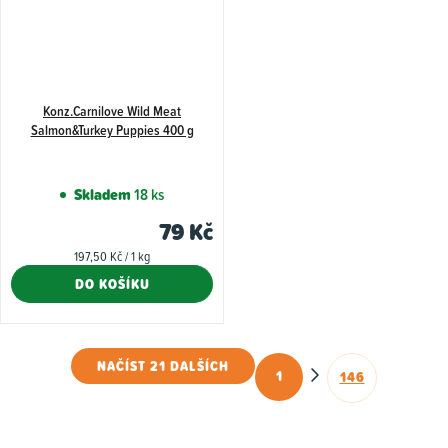
Konz.Carnilove Wild Meat
Salmon&Turkey Puppies 400 g
Skladem
18 ks
79 Kč
Měrná
197,50 Kč / 1 kg
cena:
DO KOŠÍKU
NAČÍST 21 DALŠÍCH
1
146
O
S
t
v
r
l