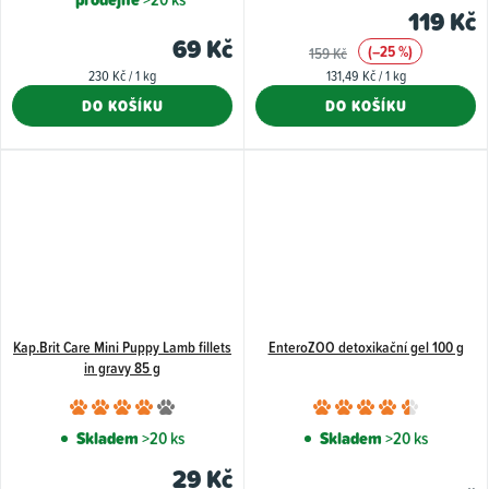
produktu
119 Kč
je
69 Kč
(–25 %)
159 Kč
4,5
Měrná
Měrná
230 Kč / 1 kg
131,49 Kč / 1 kg
z
cena:
cena:
DO KOŠÍKU
DO KOŠÍKU
5
hvězdiček.
Kap.Brit Care Mini Puppy Lamb fillets
EnteroZOO detoxikační gel 100 g
in gravy 85 g
Průměrné
Průměr
hodnocení
hodnoce
Skladem
>20 ks
Skladem
>20 ks
produktu
produkt
29 Kč
je
je