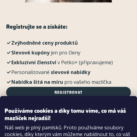
Registrujte se a získáte:
Zvýhodněné ceny produktů
Slevové kupóny
jen pro členy
Exkluzivní členství
v Petko+ (připravujeme)
Personalizované
slevové nabídky
Nabídka šitá na míru
pro vašeho mazlíčka
REGISTROVAT
Používáme cookies a díky tomu víme, co má váš
mazlíček nejradši!
Možnosti platby:
Náš web je plný pamlsků. Proto používáme soubory
Dobírkou
cookies, díky kterým vám můžeme nabídnout to, co váš