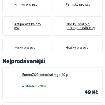
Krmivo pro psy
Pamlsky pro psy
Antiparazitika pro
Obojky, vodítka,
psy
postroje a náhubky
Misky pro psy
Hračky pro psy
Nejprodávanější
Boudy, pelíšky,
Kosmetika a hygiena
přepravky a ohrádky
pro psy
EnteroZOO detoxikační gel 10 g
pro psy
Skladem
>20 ks
Vitamíny a léčiva pro
49 Kč
Oblečky pro psy
psy