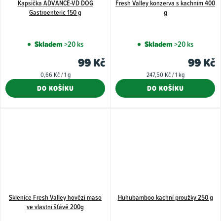
Kapsička ADVANCE-VD DOG
Fresh Valley konzerva s kachním 400
Gastroenteric 150 g
g
Skladem
>20 ks
Skladem
>20 ks
99 Kč
99 Kč
Měrná
Měrná
0,66 Kč / 1 g
247,50 Kč / 1 kg
cena:
cena:
DO KOŠÍKU
DO KOŠÍKU
Sklenice Fresh Valley hovězí maso
Huhubamboo kachní proužky 250 g
ve vlastní šťávě 200g