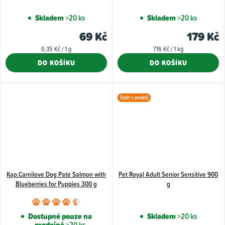
Skladem
>20 ks
Skladem
>20 ks
69 Kč
179 Kč
Měrná
Měrná
0,35 Kč / 1 g
716 Kč / 1 kg
cena:
cena:
DO KOŠÍKU
DO KOŠÍKU
Opět v prodeji
Kap.Carnilove Dog Paté Salmon with
Pet Royal Adult Senior Sensitive 900
Blueberries for Puppies 300 g
g
Průměrné
hodnocení
Dostupné pouze na
Skladem
>20 ks
prodejně
>20 ks