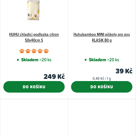
HUHU chladici podlozka citron
Huhubamboo MINI piškoty pro psy
50x40cm S
KLASIK 80 g
Průměrné
hodnocení
Skladem
>20 ks
Skladem
>20 ks
produktu
39 Kč
je
249 Kč
Měrná
0,49 Kč / 1 g
5,0
cena:
DO KOŠÍKU
DO KOŠÍKU
z
5
hvězdiček.