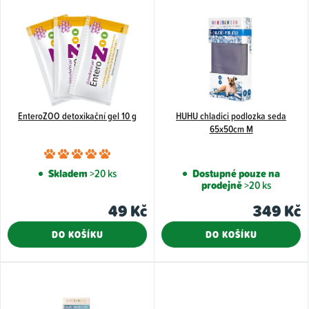
V
í
ý
p
p
r
i
o
s
d
p
u
EnteroZOO detoxikační gel 10 g
HUHU chladici podlozka seda
r
65x50cm M
k
o
Průměrné
t
d
hodnocení
Skladem
>20 ks
Dostupné pouze na
ů
u
prodejně
>20 ks
produktu
k
je
49 Kč
349 Kč
5,0
t
DO KOŠÍKU
DO KOŠÍKU
z
ů
5
hvězdiček.