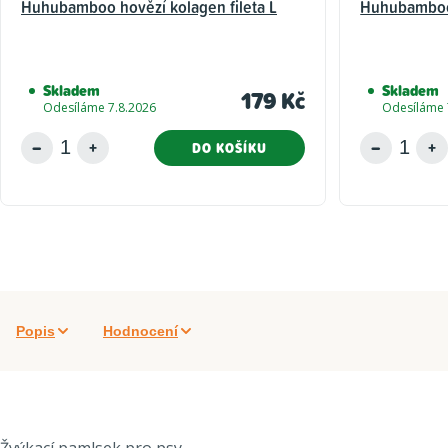
Huhubamboo hovězí kolagen fileta L
Huhubamboo 
Skladem
Skladem
179 Kč
Odesíláme 7.8.2026
Odesíláme 
DO KOŠÍKU
Popis
Hodnocení
Žvýkací pamlsek pro psy.