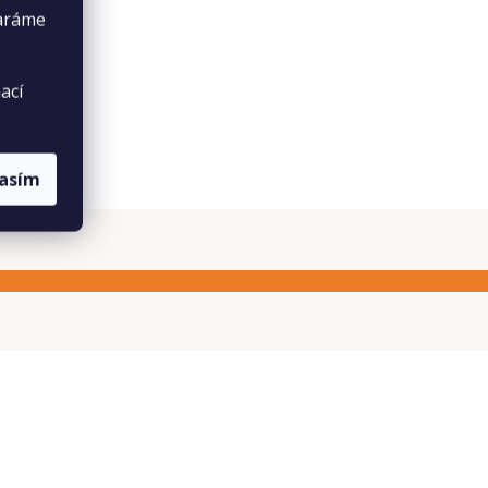
taráme
ací
lasím