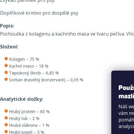
Doplňkové krmivo pro dospělé psy
Popis:
Pochoutka z kolagenu a kachního masa ve tvaru pečiva. Vh
Složení:
Kolagen – 75 %
Kachní maso – 18 %
Tapiokový škrob – 6,85 %
Sorban draselný (konzervant) – 0,05 %
Použ
mazlí
Analytické složky:
Náš we
Hrubý protein – 60 %
vám mů
Hrubý tuk – 2 %
pomáha
Hrubá vláknina – 1 %
analyz
Hrubý popel – 3 %