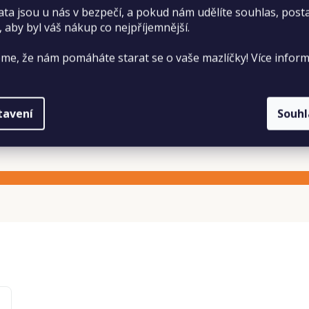
ata jsou u nás v bezpečí, a pokud nám udělíte souhlas, pos
, aby byl váš nákup co nejpříjemnější.
me, že nám pomáháte starat se o vaše mazlíčky! Více inform
ostí a sluncem. Uchovávejte mimo dosah dětí.
tavení
Souh
k čerstvé vodě.