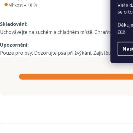
Vaše d
Vlhkost – 18 %
se o to
Skladování:
Děkuje
zde
.
Uchovávejte na suchém a chladném místě. Chraňte před vlhk
Upozornění:
Nas
Pouze pro psy. Dozorujte psa při žvýkání. Zajistěte přístup 