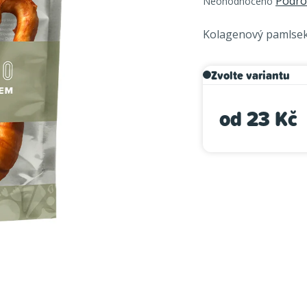
Podro
Neohodnoceno
hodnocení
produktu
Kolagenový pamlsek
je
0,0
Zvolte variantu
z
5
hvězdiček.
od
23 Kč
Měrná cena: