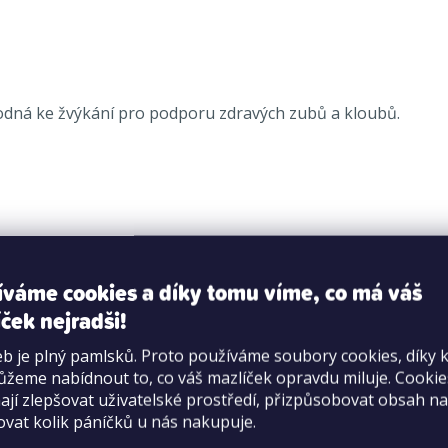
odná ke žvýkání pro podporu zdravých zubů a kloubů.
íváme cookies a díky tomu víme, co má váš
ček nejradši!
b je plný pamlsků. Proto používáme soubory cookies, díky 
žeme nabídnout to, co váš mazlíček opravdu miluje. Cooki
jí zlepšovat uživatelské prostředí, přizpůsobovat obsah na
ovat kolik páníčků u nás nakupuje.