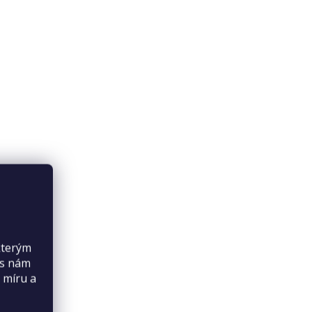
kterým
es nám
 míru a