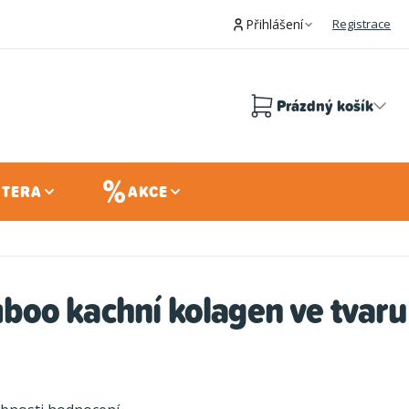
Přihlášení
Registrace
Prázdný košík
Nákupní
košík
 TERA
AKCE
oo kachní kolagen ve tvaru