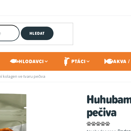
HLEDAT
HLODAVCI
PTÁCI
AKVA /
 kolagen ve tvaru pečiva
Huhubamb
pečiva
Průměrné