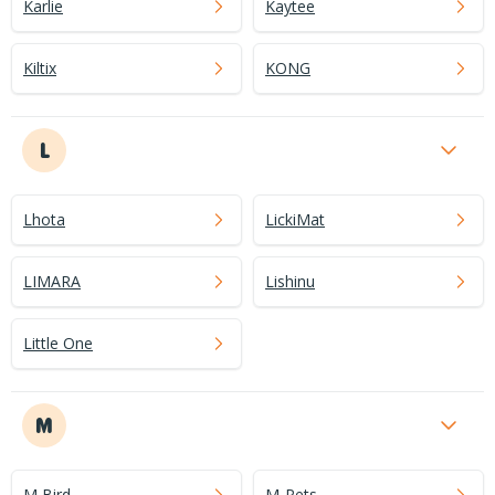
Karlie
Kaytee
Kiltix
KONG
L
Lhota
LickiMat
LIMARA
Lishinu
Little One
M
M Bird
M-Pets