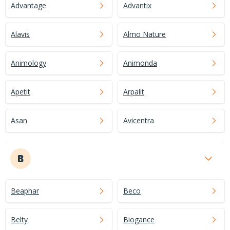
Advantage
Advantix
Alavis
Almo Nature
Animology
Animonda
Apetit
Arpalit
Asan
Avicentra
B
Beaphar
Beco
Belty
Biogance