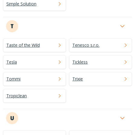
Simple Solution
T
Taste of the Wild
Tenesco s.r.o.
Tesla
Tickless
Tommi
Trixie
Tropiclean
U