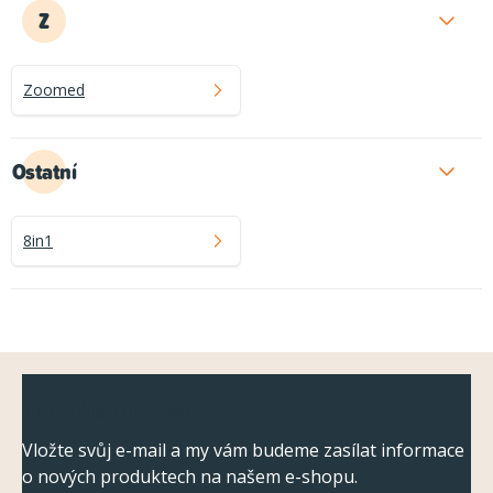
Z
Zoomed
Ostatní
8in1
Z
Odebírat newsletter
á
p
Vložte svůj e-mail a my vám budeme zasílat informace
o nových produktech na našem e-shopu.
a