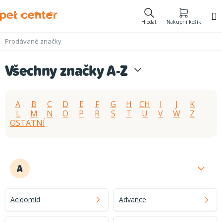
Přejít
na
Hledat
Nákupní košík
obsah
Prodávané značky
Všechny značky A-Z
A
B
C
D
E
F
G
H
CH
I
J
K
L
M
N
O
P
R
S
T
U
V
W
Z
OSTATNÍ
A
Acidomid
Advance