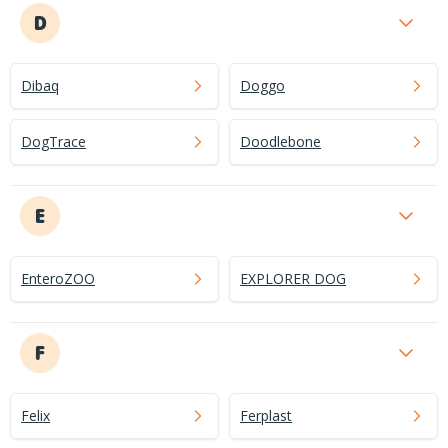
D
Dibaq
Doggo
DogTrace
Doodlebone
E
EnteroZOO
EXPLORER DOG
F
Felix
Ferplast