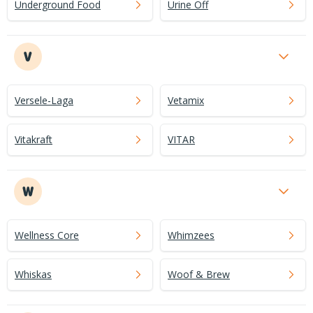
Underground Food
Urine Off
V
Versele-Laga
Vetamix
Vitakraft
VITAR
W
Wellness Core
Whimzees
Whiskas
Woof & Brew