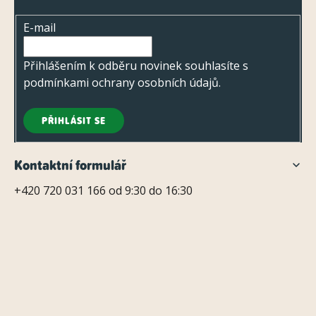
t
E-mail
í
Přihlášením k odběru novinek souhlasíte s
podmínkami ochrany osobních údajů
.
PŘIHLÁSIT SE
Kontaktní formulář
+420 720 031 166 od 9:30 do 16:30