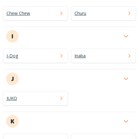
Chew Chew
Churu
I
I-Dog
Inaba
J
JUKO
K