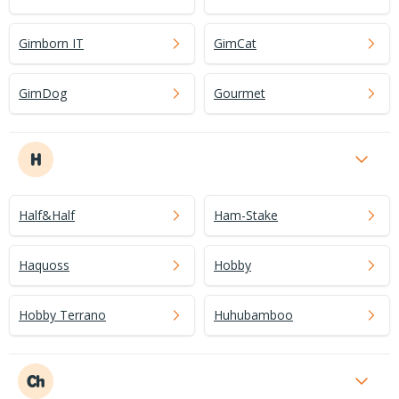
Gimborn IT
GimCat
GimDog
Gourmet
H
Half&Half
Ham-Stake
Haquoss
Hobby
Hobby Terrano
Huhubamboo
Ch