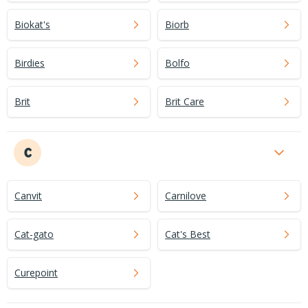
Biokat's
Biorb
Birdies
Bolfo
Brit
Brit Care
C
Canvit
Carnilove
Cat-gato
Cat's Best
Curepoint