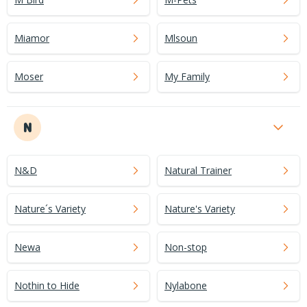
Miamor
Mlsoun
Moser
My Family
N
N&D
Natural Trainer
Nature´s Variety
Nature's Variety
Newa
Non-stop
Nothin to Hide
Nylabone