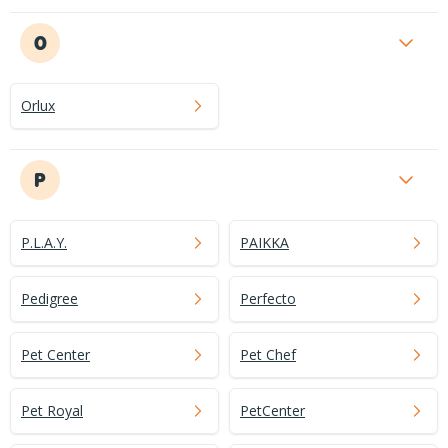
O
Orlux
P
P.L.A.Y.
PAIKKA
Pedigree
Perfecto
Pet Center
Pet Chef
Pet Royal
PetCenter