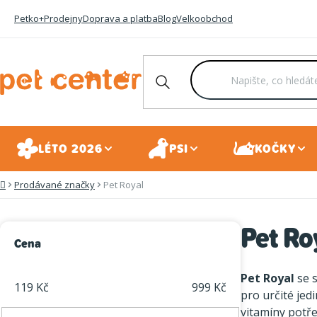
Přejít
Petko+
Prodejny
Doprava a platba
Blog
Velkoobchod
na
obsah
LÉTO 2026
PSI
KOČKY
Prodávané značky
Pet Royal
Domů
Pet Ro
P
Cena
o
Pet Royal
se s
s
119
Kč
999
Kč
pro určité jed
t
vitamíny potře