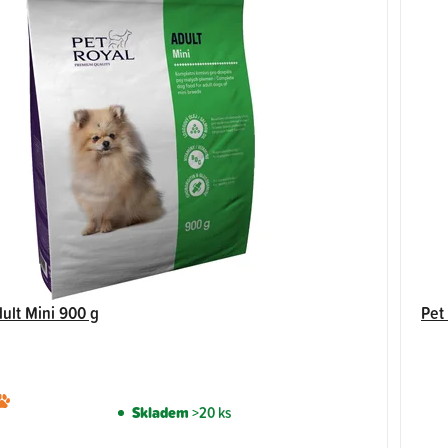
ult Mini 900 g
Pet
Průměrné
Skladem
>20 ks
hodnocení