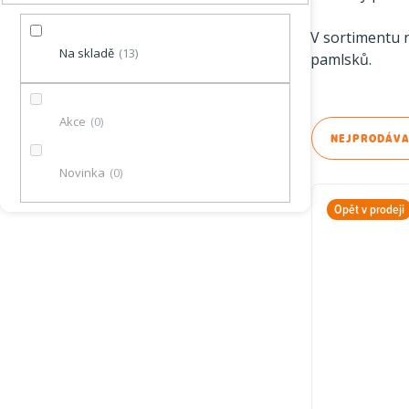
r
V sortimentu 
a
Na skladě
13
pamlsků.
n
Ř
Akce
0
n
NEJPRODÁVA
a
í
Novinka
0
V
z
p
Opět v prodeji
ý
e
a
p
n
n
i
í
e
s
p
l
p
r
r