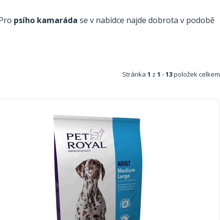
 Pro
psího kamaráda
se v nabídce najde dobrota v podobě
Stránka
1
z
1
-
13
položek celkem