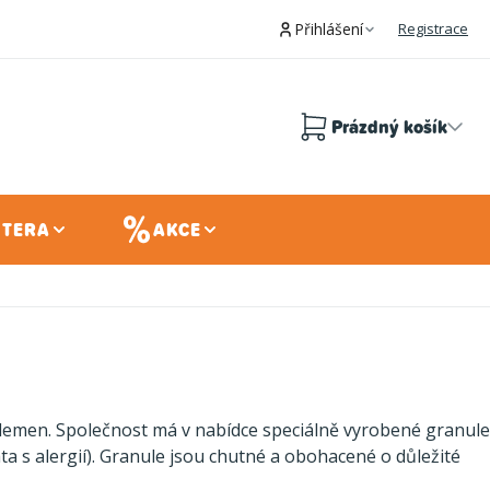
Přihlášení
Registrace
Prázdný košík
Nákupní
košík
 TERA
AKCE
plemen. Společnost má v nabídce speciálně vyrobené granule
ta s alergií). Granule jsou chutné a obohacené o důležité