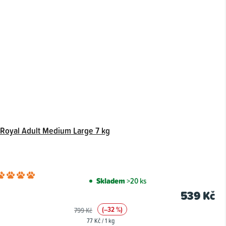
 Royal Adult Medium Large 7 kg
Průměrné
Skladem
>20 ks
hodnocení
539 Kč
produktu
(–32 %)
799 Kč
je
Měrná
77 Kč / 1 kg
5,0