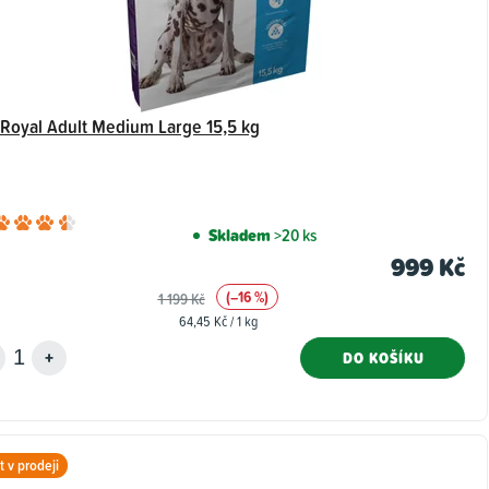
 Royal Adult Medium Large 15,5 kg
Průměrné
Skladem
>20 ks
hodnocení
999 Kč
produktu
(–16 %)
1 199 Kč
je
Měrná
64,45 Kč / 1 kg
4,8
cena:
z
DO KOŠÍKU
5
hvězdiček.
 v prodeji