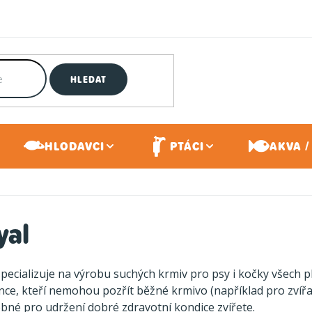
HLEDAT
HLODAVCI
PTÁCI
AKVA /
yal
pecializuje na výrobu suchých krmiv pro psy i kočky všech 
ince, kteří nemohou pozřít běžné krmivo (například pro zvířa
bné pro udržení dobré zdravotní kondice zvířete.