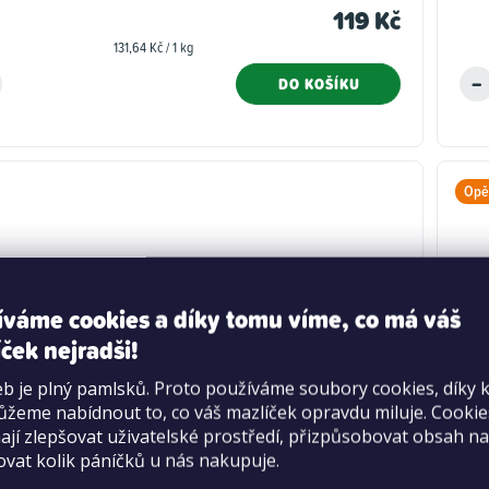
produktu
119 Kč
je
Měrná
131,64 Kč / 1 kg
5,0
cena:
z
DO KOŠÍKU
5
hvězdiček.
Opět
íváme cookies a díky tomu víme, co má váš
ček nejradši!
b je plný pamlsků. Proto používáme soubory cookies, díky 
žeme nabídnout to, co váš mazlíček opravdu miluje. Cooki
jí zlepšovat uživatelské prostředí, přizpůsobovat obsah na
ovat kolik páníčků u nás nakupuje.