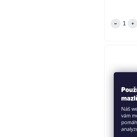
Použ
mazlí
Náš we
vám mů
pomáha
analyz