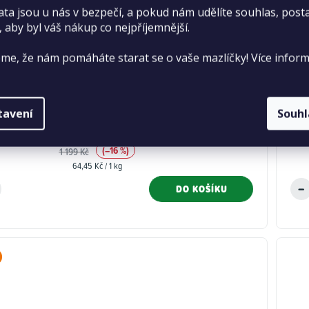
ata jsou u nás v bezpečí, a pokud nám udělíte souhlas, pos
, aby byl váš nákup co nejpříjemnější.
uppy Large 15,5 kg
Pet
me, že nám pomáháte starat se o vaše mazlíčky! Více inform
Průměrné
Skladem
>20 ks
tavení
Souh
hodnocení
999 Kč
produktu
(–16 %)
1 199 Kč
je
Měrná
64,45 Kč / 1 kg
5,0
cena:
z
DO KOŠÍKU
5
hvězdiček.