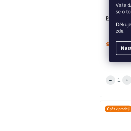
Vaše d
se o to
Pet Royal P
Děkuje
zde
.
Nas
Opět v prodeji