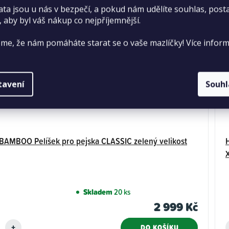
ata jsou u nás v bezpečí, a pokud nám udělíte souhlas, pos
, aby byl váš nákup co nejpříjemnější.
me, že nám pomáháte starat se o vaše mazlíčky! Více inform
tavení
Souh
AMBOO Pelíšek pro pejska CLASSIC zelený velikost
Skladem
20 ks
2 999 Kč
DO KOŠÍKU