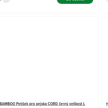
AMBOO Pelíšek pro pejska CORD černý velikost L