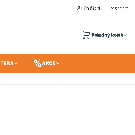
Přihlášení
Registrace
Prázdný košík
Nákupní
košík
 TERA
AKCE