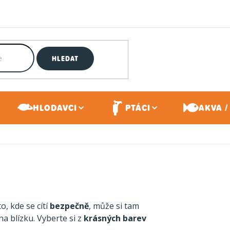
HLEDAT
HLODAVCI
PTÁCI
AKVA /
to, kde se cítí
bezpečně
, může si tam
a blízku. Vyberte si z
krásných barev