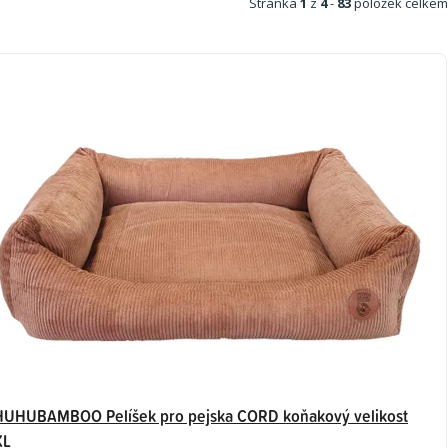
Stránka
1
z
4
-
83
položek celkem
HUHUBAMBOO Pelíšek pro pejska CORD koňakový velikost
XL