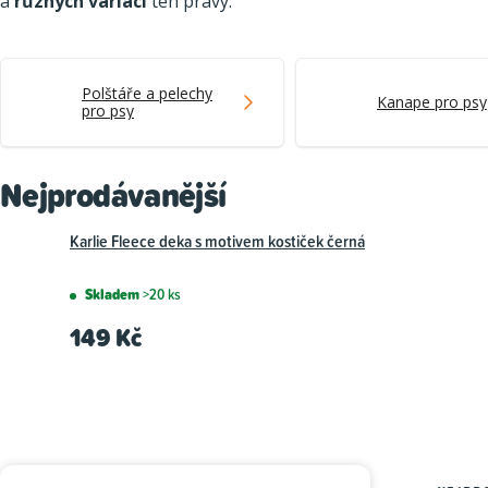
a
různých variací
ten pravý.
Polštáře a pelechy
Kanape pro psy
pro psy
Nejprodávanější
Karlie Fleece deka s motivem kostiček černá
Skladem
>20 ks
149 Kč
P
Ř