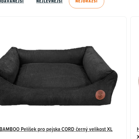
ODÁVANĚJŠÍ
NEJLEVNĚJŠÍ
NEJDRAŽŠÍ
AMBOO Pelíšek pro pejska CORD černý velikost XL