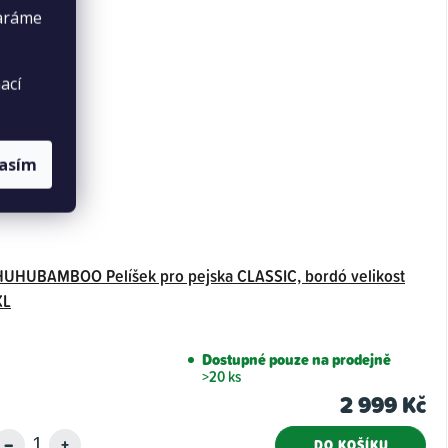
taráme
ací
lasím
HUHUBAMBOO Pelíšek pro pejska CLASSIC, bordó velikost
XL
Dostupné pouze na prodejně
>20 ks
2 999 Kč
DO KOŠÍKU