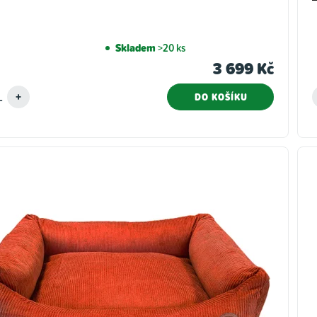
Skladem
>20 ks
3 699 Kč
DO KOŠÍKU