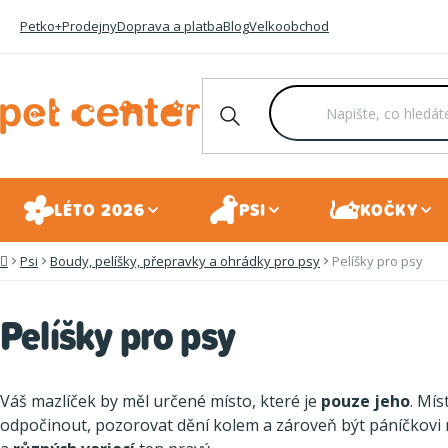
Přejít
Petko+
Prodejny
Doprava a platba
Blog
Velkoobchod
na
obsah
LÉTO 2026
PSI
KOČKY
Psi
Boudy, pelíšky, přepravky a ohrádky pro psy
Pelíšky pro psy
Domů
Pelíšky pro psy
Váš mazlíček by měl určené místo, které je
pouze jeho
. Mís
odpočinout, pozorovat dění kolem a zároveň být páníčkovi n