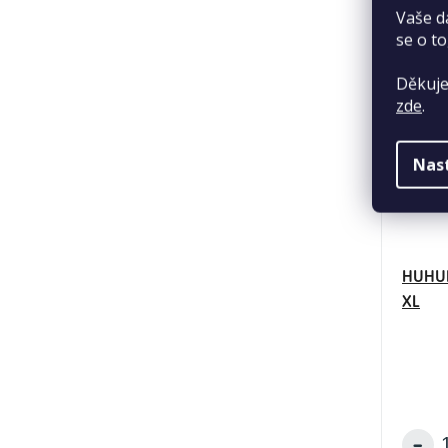
Vaše d
se o to
Děkuje
zde
.
Nas
HUHUB
XL