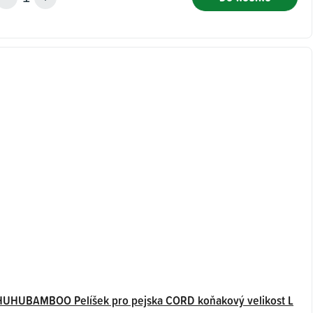
HUHUBAMBOO Pelíšek pro pejska CORD koňakový velikost L