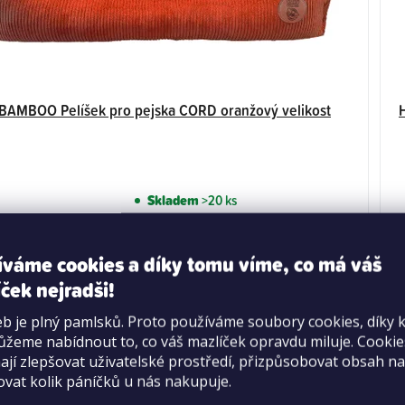
AMBOO Pelíšek pro pejska CORD oranžový velikost
Skladem
>20 ks
3 699 Kč
íváme cookies a díky tomu víme, co má váš
DO KOŠÍKU
ček nejradši!
b je plný pamlsků. Proto používáme soubory cookies, díky 
žeme nabídnout to, co váš mazlíček opravdu miluje. Cooki
jí zlepšovat uživatelské prostředí, přizpůsobovat obsah na
ovat kolik páníčků u nás nakupuje.