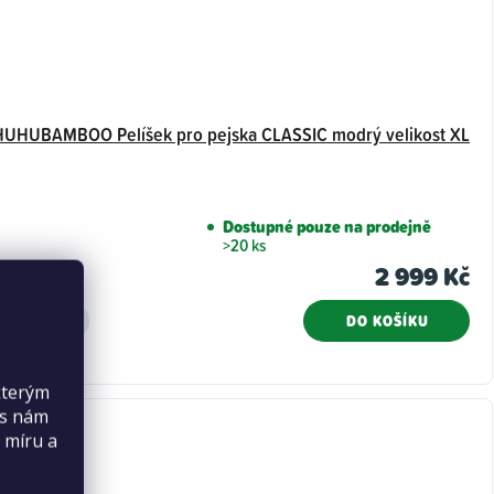
HUHUBAMBOO Pelíšek pro pejska CLASSIC modrý velikost XL
Dostupné pouze na prodejně
>20 ks
2 999 Kč
DO KOŠÍKU
kterým
es nám
 míru a