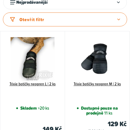
Nejprodávanější
a
z
Otevřít filtr
e
n
V
í
ý
p
p
r
i
o
s
d
p
u
Trixie botičky neopren L | 2 ks
Trixie botičky neopren M | 2 ks
r
k
o
t
d
Skladem
>20 ks
Dostupné pouze na
ů
u
prodejně
11 ks
k
129 Kč
149 Kč