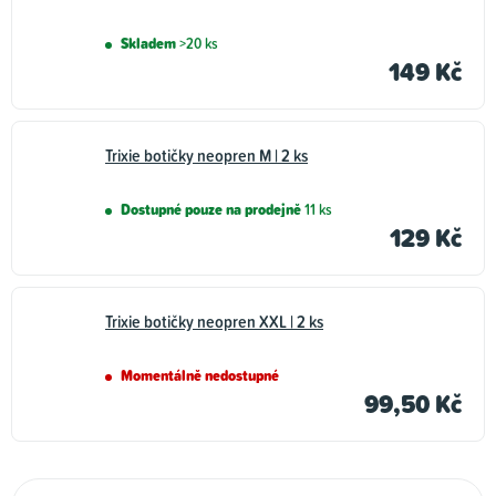
Skladem
>20 ks
149 Kč
Trixie botičky neopren M | 2 ks
Dostupné pouze na prodejně
11 ks
129 Kč
Trixie botičky neopren XXL | 2 ks
Momentálně nedostupné
99,50 Kč
Ř