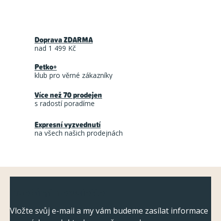
O
v
Doprava ZDARMA
l
nad 1 499 Kč
á
Petko+
d
klub pro věrné zákazníky
a
Více než 70 prodejen
c
s radostí poradíme
í
Expresní vyzvednutí
p
na všech našich prodejnách
r
v
k
Z
y
Odebírat newsletter
á
v
ý
p
Vložte svůj e-mail a my vám budeme zasílat informace