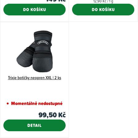
t
Měrná
12,90 Kč / 1 g
cena:
ů
DO KOŠÍKU
DO KOŠÍKU
Trixie botičky neopren XXL | 2 ks
Momentálně nedostupné
99,50 Kč
DETAIL