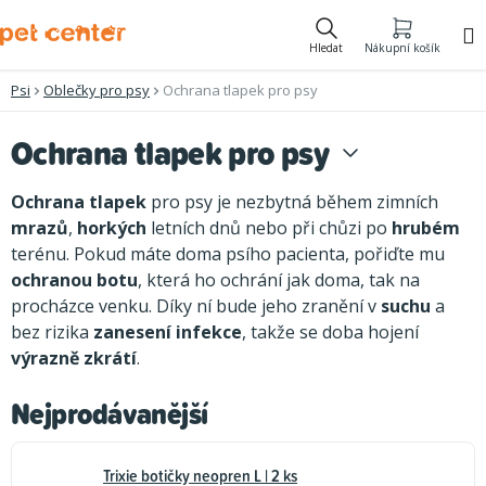
Přejít
na
Hledat
Nákupní košík
obsah
Psi
Oblečky pro psy
Ochrana tlapek pro psy
Ochrana tlapek pro psy
Ochrana tlapek
pro psy je nezbytná během zimních
mrazů
,
horkých
letních dnů nebo při chůzi po
hrubém
terénu. Pokud máte doma psího pacienta, pořiďte mu
ochranou botu
, která ho ochrání jak doma, tak na
procházce venku. Díky ní bude jeho zranění v
suchu
a
bez rizika
zanesení infekce
, takže se doba hojení
výrazně zkrátí
.
Nejprodávanější
Trixie botičky neopren L | 2 ks