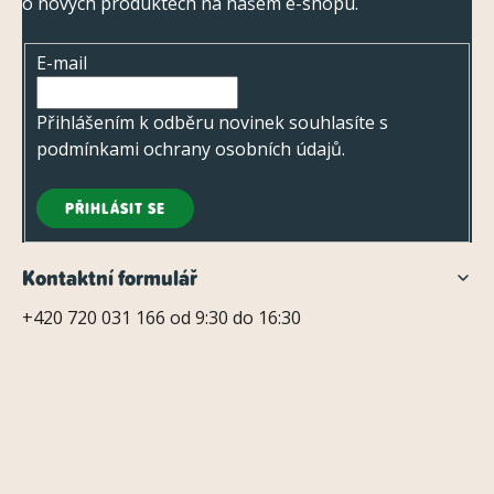
p
o nových produktech na našem e-shopu.
a
i
t
s
E-mail
í
u
Přihlášením k odběru novinek souhlasíte s
podmínkami ochrany osobních údajů
.
PŘIHLÁSIT SE
Kontaktní formulář
+420 720 031 166 od 9:30 do 16:30