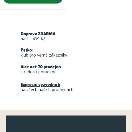
O
v
Doprava ZDARMA
l
nad 1 499 Kč
á
Petko+
d
klub pro věrné zákazníky
a
Více než 70 prodejen
c
s radostí poradíme
í
Expresní vyzvednutí
p
na všech našich prodejnách
r
v
k
Z
y
Odebírat newsletter
á
v