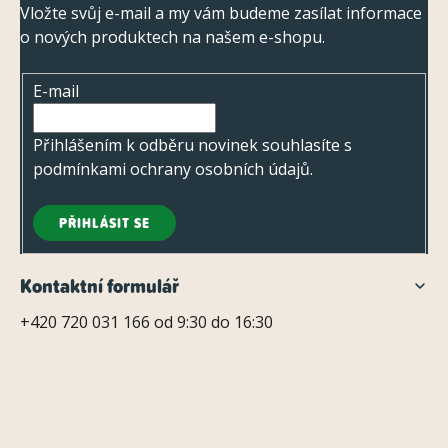
ý
p
Vložte svůj e-mail a my vám budeme zasílat informace
p
o nových produktech na našem e-shopu.
a
i
t
s
E-mail
í
u
Přihlášením k odběru novinek souhlasíte s
podmínkami ochrany osobních údajů
.
PŘIHLÁSIT SE
Kontaktní formulář
+420 720 031 166 od 9:30 do 16:30