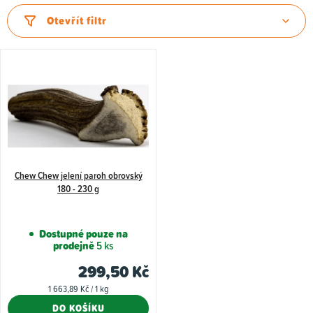
z
Otevřít filtr
e
n
V
í
ý
p
p
r
i
o
s
d
p
u
Chew Chew jelení paroh obrovský
r
180 - 230 g
k
o
t
d
Dostupné pouze na
ů
u
prodejně
5 ks
k
299,50 Kč
t
Měrná
1 663,89 Kč / 1 kg
cena:
ů
DO KOŠÍKU