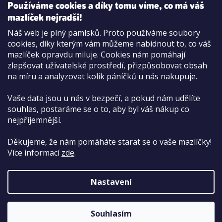
Používáme cookies a díky tomu víme, co má váš
mazlíček nejradši!
Možnosti platby:
Náš web je plný pamlsků. Proto používáme soubory
Dobírkou
cookies, díky kterým vám můžeme nabídnout to, co váš
Hotově i kartou na pobočce
mazlíček opravdu miluje. Cookies nám pomáhají
zlepšovat uživatelské prostředí, přizpůsobovat obsah
na míru a analyzovat kolik páníčků u nás nakupuje.
Vaše data jsou u nás v bezpečí, a pokud nám udělíte
souhlas, postaráme se o to, aby byl váš nákup co
nejpříjemnější.
Děkujeme, že nám pomáháte starat se o vaše mazlíčky!
Více informací
zde
.
Nastavení
Copyright 2026
PetCenter.cz
. Všechna práva
vyhrazena.
Upravit nastavení cookies
Souhlasím