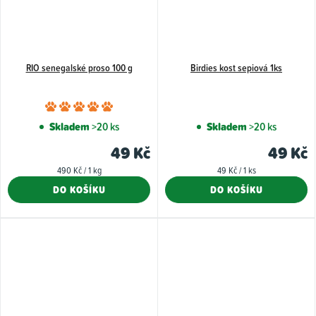
RIO senegalské proso 100 g
Birdies kost sepiová 1ks
Průměrné
hodnocení
Skladem
>20 ks
Skladem
>20 ks
produktu
49 Kč
49 Kč
je
Měrná
Měrná
490 Kč / 1 kg
49 Kč / 1 ks
5,0
cena:
cena:
DO KOŠÍKU
DO KOŠÍKU
z
5
hvězdiček.