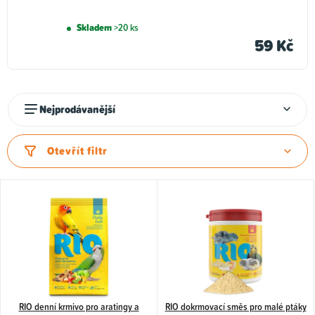
Skladem
>20 ks
59 Kč
Ř
Nejprodávanější
a
z
Otevřít filtr
e
n
V
í
ý
p
p
r
i
o
s
d
p
u
RIO denní krmivo pro aratingy a
RIO dokrmovací směs pro malé ptáky