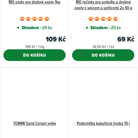
RIO směs pro drobné exoty 1kg
RIO tyčinky pro andulky a drobné
exoty s vejcem a ústřicemi 2x 40 g
Průměrné
Průměr
hodnocení
hodnoce
Skladem
>20 ks
Skladem
>20 ks
produktu
produkt
109 Kč
69 Kč
je
je
Měrná
Měrná
109 Kč / 1 kg
34,50 Kč / 1 ks
5,0
5,0
cena:
cena:
DO KOŠÍKU
DO KOŠÍKU
z
z
5
5
hvězdiček.
hvězdiče
TOMMI Sand Carpet velký
Podestýlka kukuřičná hrubá 10 l