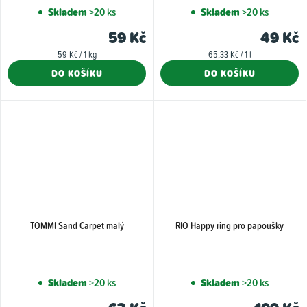
hodnoce
Skladem
>20 ks
Skladem
>20 ks
produkt
59 Kč
49 Kč
je
Měrná
Měrná
59 Kč / 1 kg
65,33 Kč / 1 l
5,0
cena:
cena:
DO KOŠÍKU
DO KOŠÍKU
z
5
hvězdiče
TOMMI Sand Carpet malý
RIO Happy ring pro papoušky
Skladem
>20 ks
Skladem
>20 ks