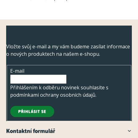
v
k
y
Z
v
Odebírat newsletter
ý
á
p
p
Vložte svůj e-mail a my vám budeme zasílat informace
i
o nových produktech na našem e-shopu.
a
s
t
u
E-mail
í
Přihlášením k odběru novinek souhlasíte s
podmínkami ochrany osobních údajů
.
PŘIHLÁSIT SE
Kontaktní formulář