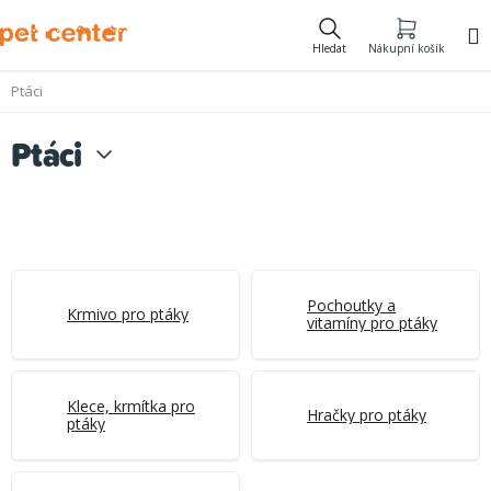
Přejít
na
Hledat
Nákupní košík
obsah
Ptáci
Ptáci
Pochoutky a
Krmivo pro ptáky
vitamíny pro ptáky
Klece, krmítka pro
Hračky pro ptáky
ptáky