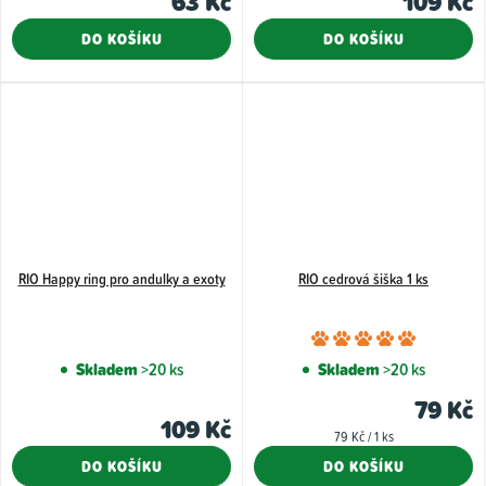
63 Kč
109 Kč
DO KOŠÍKU
DO KOŠÍKU
RIO Happy ring pro andulky a exoty
RIO cedrová šiška 1 ks
Průměr
hodnoce
Skladem
>20 ks
Skladem
>20 ks
produkt
79 Kč
je
109 Kč
Měrná
79 Kč / 1 ks
5,0
cena:
DO KOŠÍKU
DO KOŠÍKU
z