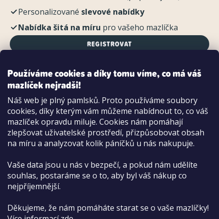
Personalizované
slevové nabídky
Nabídka šitá na míru
pro vašeho mazlíčka
REGISTROVAT
Používáme cookies a díky tomu víme, co má váš
mazlíček nejradši!
Možnosti platby:
Náš web je plný pamlsků. Proto používáme soubory
Dobírkou
cookies, díky kterým vám můžeme nabídnout to, co váš
Hotově i kartou na pobočce
mazlíček opravdu miluje. Cookies nám pomáhají
zlepšovat uživatelské prostředí, přizpůsobovat obsah
na míru a analyzovat kolik páníčků u nás nakupuje.
Vaše data jsou u nás v bezpečí, a pokud nám udělíte
souhlas, postaráme se o to, aby byl váš nákup co
nejpříjemnější.
Děkujeme, že nám pomáháte starat se o vaše mazlíčky!
Více informací
zde
.