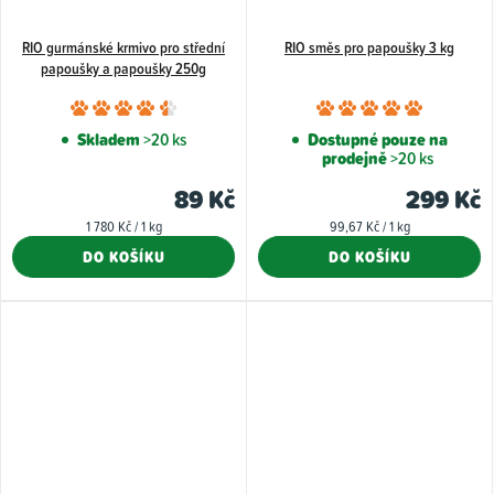
RIO gurmánské krmivo pro střední
RIO směs pro papoušky 3 kg
papoušky a papoušky 250g
Průměrné
Průměr
hodnocení
hodnoce
Skladem
>20 ks
Dostupné pouze na
prodejně
>20 ks
produktu
produkt
je
je
89 Kč
299 Kč
4,5
5,0
Měrná
Měrná
1 780 Kč / 1 kg
99,67 Kč / 1 kg
z
z
cena:
cena:
DO KOŠÍKU
DO KOŠÍKU
5
5
hvězdiček.
hvězdiče