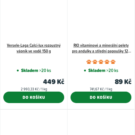
Versele-Laga Calci-lux rozpustný
RIO vitaminové a minerální pelety
vápník ve vodě 150 g
pro andulky a střední papoušky 120
g
Průměr
hodnoce
Skladem
>20 ks
Skladem
>20 ks
produkt
449 Kč
89 Kč
je
Měrná
Měrná
2 993,33 Kč / 1 kg
741,67 Kč / 1 kg
5,0
cena:
cena:
DO KOŠÍKU
DO KOŠÍKU
z
5
hvězdiče