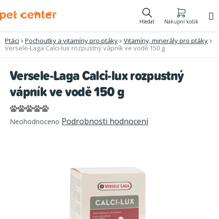
Přejít
na
Hledat
Nákupní košík
obsah
Ptáci
Pochoutky a vitamíny pro ptáky
Vitamíny, minerály pro ptáky
Versele-Laga Calci-lux rozpustný vápník ve vodě 150 g
Versele-Laga Calci-lux rozpustný
vápník ve vodě 150 g
Průměrné
Podrobnosti hodnocení
Neohodnoceno
hodnocení
produktu
je
0,0
z
5
hvězdiček.