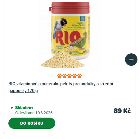
RIO vitaminové a minerální pelety pro andulky a střední
papoušky 120 g
Skladem
89 Kč
Odesíláme 10.8.2026
DO KOŠÍKU