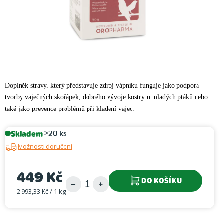
Doplněk stravy, který představuje zdroj vápníku funguje jako podpora
tvorby vaječných skořápek, dobrého vývoje kostry u mladých ptáků nebo
také jako prevence problémů při kladení vajec.
Skladem
>20 ks
Možnosti doručení
449 Kč
DO KOŠÍKU
2 993,33 Kč / 1 kg
Měrná cena: