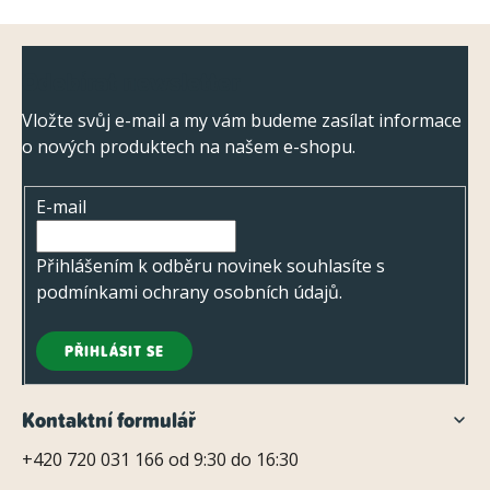
Z
Odebírat newsletter
á
p
Vložte svůj e-mail a my vám budeme zasílat informace
o nových produktech na našem e-shopu.
a
t
E-mail
í
Přihlášením k odběru novinek souhlasíte s
podmínkami ochrany osobních údajů
.
PŘIHLÁSIT SE
Kontaktní formulář
+420 720 031 166 od 9:30 do 16:30