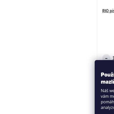
RIO pí
Použ
mazlí
Náš we
vám mů
pomáha
analyz