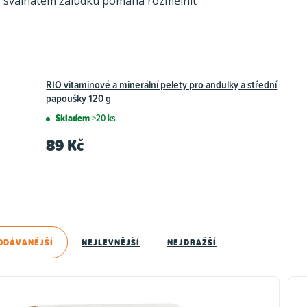
ve svalnatém žaludku pomáhá rozmělnit
RIO vitaminové a minerální pelety pro andulky a střední
papoušky 120 g
Skladem
>20 ks
89 Kč
ODÁVANĚJŠÍ
NEJLEVNĚJŠÍ
NEJDRAŽŠÍ