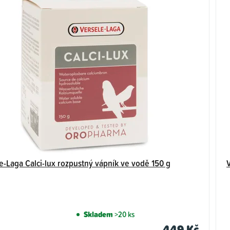
e-Laga Calci-lux rozpustný vápník ve vodě 150 g
Skladem
>20 ks
449 Kč