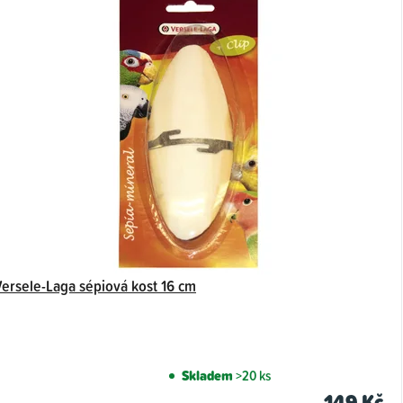
Versele-Laga sépiová kost 16 cm
Skladem
>20 ks
149 Kč