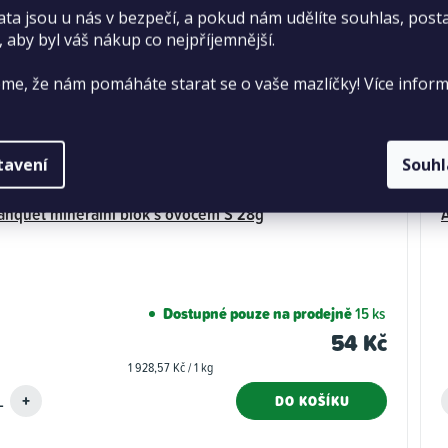
ata jsou u nás v bezpečí, a pokud nám udělíte souhlas, pos
, aby byl váš nákup co nejpříjemnější.
me, že nám pomáháte starat se o vaše mazlíčky! Více inform
tavení
Souh
anquet minerální blok s ovocem S 28g
A
Dostupné pouze na prodejně
15 ks
54 Kč
Měrná
1 928,57 Kč / 1 kg
cena:
DO KOŠÍKU