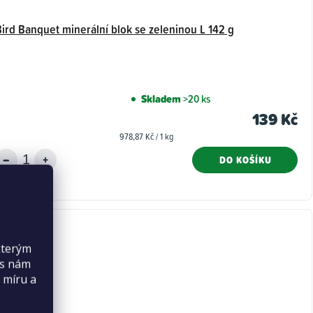
Bird Banquet minerální blok se zeleninou L 142 g
Skladem
>20 ks
139 Kč
Měrná
978,87 Kč / 1 kg
cena:
DO KOŠÍKU
kterým
es nám
 míru a