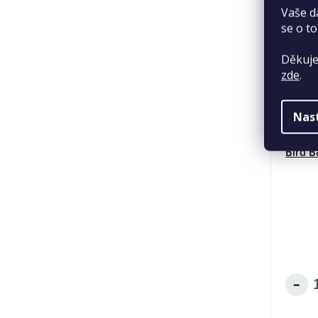
Vaše d
se o to
Děkuje
zde
.
Nas
Bird B