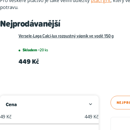
Pro veškeré ptactvo je také velmi důležitý
ptačí grit
, který 
potravu.
Nejprodávanější
Versele-Laga Calci-lux rozpustný vápník ve vodě 150 g
Skladem
>20 ks
449 Kč
P
Ř
NEJPR
Cena
o
a
49
Kč
449
Kč
V
s
z