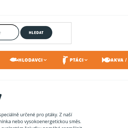
HLEDAT
HLODAVCI
PTÁCI
AKVA /
y
speciálně určené pro ptáky. Z naší
emínka nebo vysokoenergetickou směs.