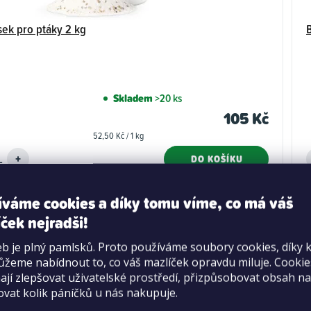
sek pro ptáky 2 kg
Skladem
>20 ks
105 Kč
Měrná
52,50 Kč / 1 kg
cena:
DO KOŠÍKU
íváme cookies a díky tomu víme, co má váš
ček nejradši!
b je plný pamlsků. Proto používáme soubory cookies, díky 
žeme nabídnout to, co váš mazlíček opravdu miluje. Cooki
jí zlepšovat uživatelské prostředí, přizpůsobovat obsah na
ovat kolik páníčků u nás nakupuje.