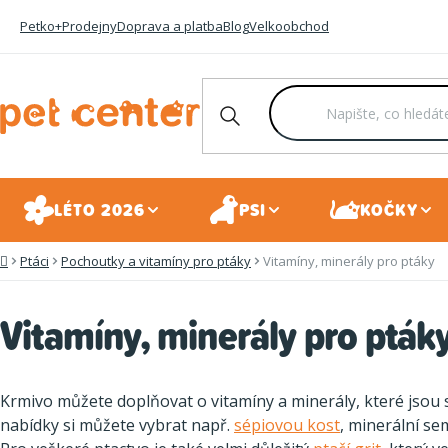
Přejít
Petko+
Prodejny
Doprava a platba
Blog
Velkoobchod
na
obsah
LÉTO 2026
PSI
KOČKY
Ptáci
Pochoutky a vitamíny pro ptáky
Vitamíny, minerály pro ptáky
Domů
Vitamíny, minerály pro pták
Krmivo můžete doplňovat o vitamíny a minerály, které jsou 
nabídky si můžete vybrat např.
sépiovou kost
, minerální s