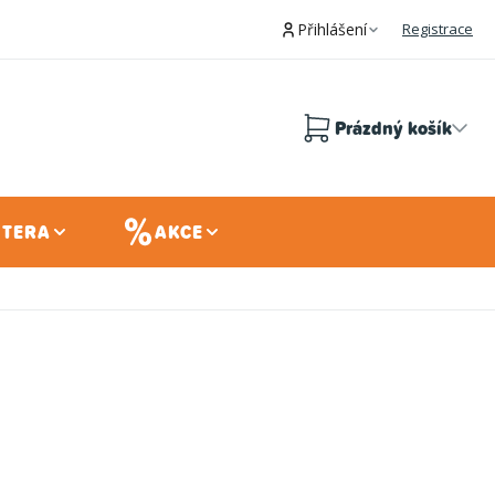
Přihlášení
Registrace
Prázdný košík
Nákupní
košík
 TERA
AKCE