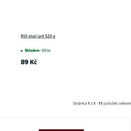
RIO ptačí grit 520 g
Skladem
>20 ks
89 Kč
Stránka
1
z
1
-
11
položek celkem