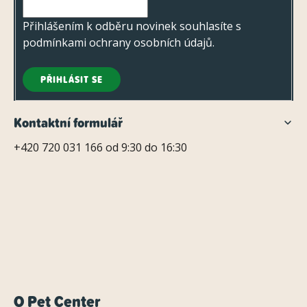
í
r
v
Přihlášením k odběru novinek souhlasíte s
k
podmínkami ochrany osobních údajů
.
y
v
PŘIHLÁSIT SE
ý
p
Kontaktní formulář
i
+420 720 031 166 od 9:30 do 16:30
s
u
O Pet Center