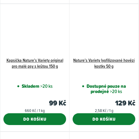
hvězdiček.
Kapsička Nature's Variety original
Nature's Variety lyofilizované hovězí
pro malé psy s krůtou 150 g
kostky 50 g
Skladem
>20 ks
Dostupné pouze na
prodejně
>20 ks
99 Kč
129 Kč
Měrná
Měrná
660 Kč / 1 kg
2,58 Kč / 1 g
cena:
cena:
DO KOŠÍKU
DO KOŠÍKU