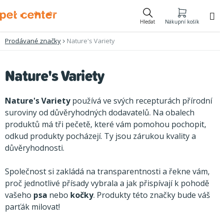
Přejít
na
Hledat
Nákupní košík
obsah
Prodávané značky
Nature's Variety
V
Nature's Variety
ý
p
Nature's Variety
používá ve svých recepturách přírodní
i
suroviny od důvěryhodných dodavatelů. Na obalech
produktů má tři pečetě, které vám pomohou pochopit,
s
odkud produkty pocházejí. Ty jsou zárukou kvality a
p
důvěryhodnosti.
r
o
Společnost si zakládá na transparentnosti a řekne vám,
proč jednotlivé přísady vybrala a jak přispívají k pohodě
d
vašeho
psa
nebo
kočky
. Produkty této značky bude váš
u
parťák milovat!