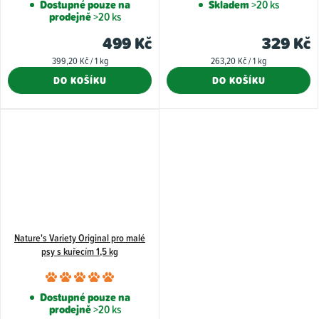
hodnoce
Dostupné pouze na
Skladem
>20 ks
prodejně
>20 ks
produkt
je
499 Kč
329 Kč
4,0
Měrná
Měrná
399,20 Kč / 1 kg
263,20 Kč / 1 kg
z
cena:
cena:
DO KOŠÍKU
DO KOŠÍKU
5
hvězdiče
Nature's Variety Original pro malé
psy s kuřecím 1,5 kg
Průměrné
hodnocení
Dostupné pouze na
prodejně
>20 ks
produktu