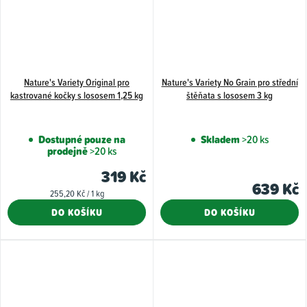
Nature's Variety Original pro
Nature's Variety No Grain pro střední
kastrované kočky s lososem 1,25 kg
štěňata s lososem 3 kg
Dostupné pouze na
Skladem
>20 ks
prodejně
>20 ks
319 Kč
639 Kč
Měrná
255,20 Kč / 1 kg
cena:
DO KOŠÍKU
DO KOŠÍKU