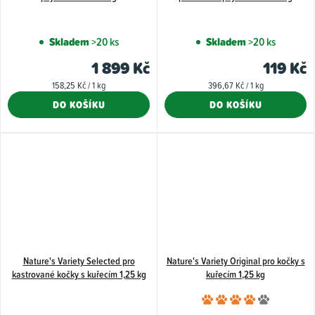
Skladem
>20 ks
Skladem
>20 ks
1 899 Kč
119 Kč
Měrná
Měrná
158,25 Kč / 1 kg
396,67 Kč / 1 kg
cena:
cena:
DO KOŠÍKU
DO KOŠÍKU
Nature's Variety Selected pro
Nature's Variety Original pro kočky s
kastrované kočky s kuřecím 1,25 kg
kuřecím 1,25 kg
Průměr