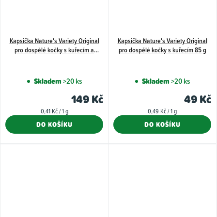
Kapsička Nature's Variety Original
Kapsička Nature's Variety Original
pro dospělé kočky s kuřecím a
pro dospělé kočky s kuřecím 85 g
lososem 4x85 g
Skladem
>20 ks
Skladem
>20 ks
149 Kč
49 Kč
Měrná
Měrná
0,41 Kč / 1 g
0,49 Kč / 1 g
cena:
cena:
DO KOŠÍKU
DO KOŠÍKU