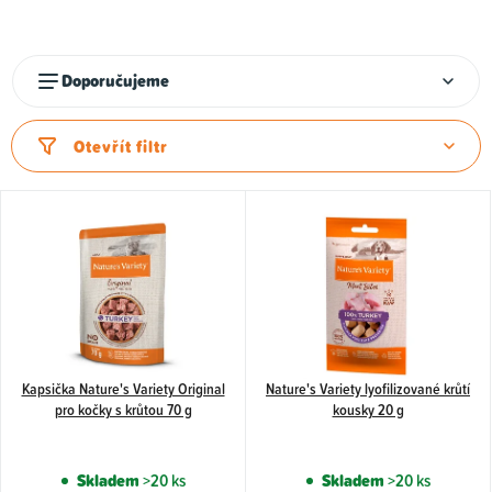
k
t
ů
Ř
Doporučujeme
a
z
Otevřít filtr
e
n
í
p
r
o
d
u
Kapsička Nature's Variety Original
Nature's Variety lyofilizované krůtí
pro kočky s krůtou 70 g
kousky 20 g
k
t
Skladem
>20 ks
Skladem
>20 ks