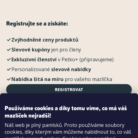
Registrujte se a získáte:
Zvýhodněné ceny produktů
Slevové kupóny
jen pro členy
Exkluzivní členství
v Petko+ (připravujeme)
Personalizované
slevové nabídky
Nabídka šitá na míru
pro vašeho mazlíčka
REGISTROVAT
Používáme cookies a díky tomu víme, co má váš
mazlíček nejradši!
Možnosti platby:
Náš web je plný pamlsků. Proto používáme soubory
Dobírkou
cookies, díky kterým vám můžeme nabídnout to, co váš
Hotově i kartou na pobočce