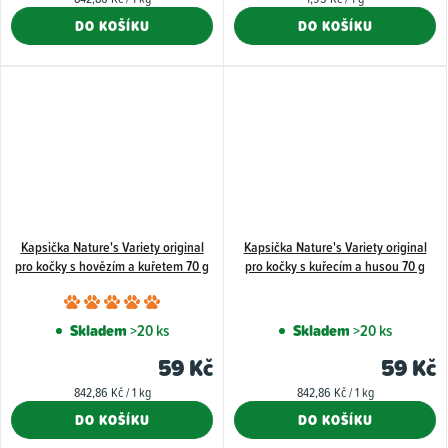
5,0
cena:
cena:
DO KOŠÍKU
DO KOŠÍKU
z
5
hvězdiček.
Kapsička Nature's Variety original
Kapsička Nature's Variety original
pro kočky s hovězím a kuřetem 70 g
pro kočky s kuřecím a husou 70 g
Průměrné
hodnocení
Skladem
>20 ks
Skladem
>20 ks
produktu
59 Kč
59 Kč
je
Měrná
Měrná
842,86 Kč / 1 kg
842,86 Kč / 1 kg
5,0
cena:
cena:
DO KOŠÍKU
DO KOŠÍKU
z
5