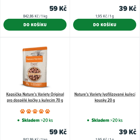
ů
59 Kč
39 Kč
Měrná
Měrná
842,86 Kč / 1 kg
1,95 Kč / 1 g
cena:
cena:
DO KOŠÍKU
DO KOŠÍKU
Kapsička Nature's Variety Original
Nature's Variety lyofilizované kuřecí
pro dospělé kočky s kuřecím 70 g
kousky 20 g
Průměrné
hodnocení
Skladem
>20 ks
Skladem
>20 ks
produktu
59 Kč
39 Kč
je
Měrná
Měrná
842,86 Kč / 1 kg
1,95 Kč / 1 g