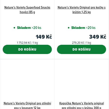
Nature's Variety Superfood Snacks
Nature's Variety Original pro kočky s
hovězí 85 g
krůtím 1,25 kg
Skladem
>20 ks
Skladem
>20 ks
149 Kč
349 Kč
Měrná
Měrná
1 752,94 Kč / 1 kg
279,20 Kč / 1 kg
cena:
cena:
DO KOŠÍKU
DO KOŠÍKU
Nature's Variety Original pro střední
Kapsička Nature's Variety original
psy s lososem 12 kg
pro střední psy s krůtou 300 g