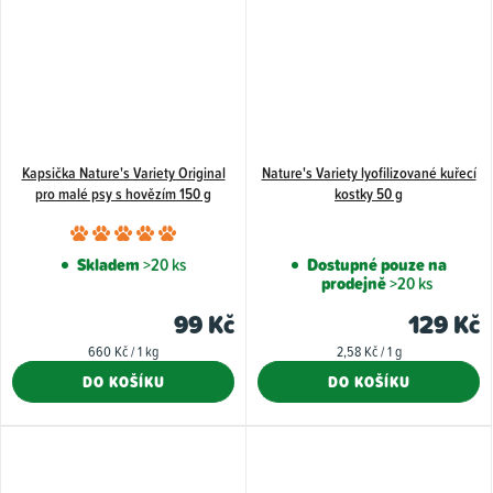
Kapsička Nature's Variety Original
Nature's Variety lyofilizované kuřecí
pro malé psy s hovězím 150 g
kostky 50 g
Průměrné
hodnocení
Skladem
>20 ks
Dostupné pouze na
prodejně
>20 ks
produktu
je
99 Kč
129 Kč
5,0
Měrná
Měrná
660 Kč / 1 kg
2,58 Kč / 1 g
z
cena:
cena:
DO KOŠÍKU
DO KOŠÍKU
5
hvězdiček.