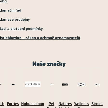
obci
klamační řád
klamace prodejny
dací a platební podmínky
istleblowing – zákon o ochraně oznamovatelů
Naše značky
esh
Furries
Huhubamboo
Pet
Natures
Wellness
Birdies