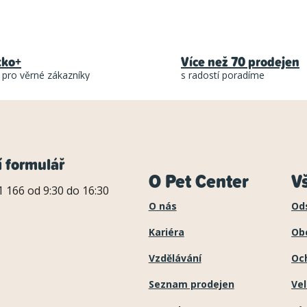
O
v
l
tko+
Více než 70 prodejen
á
 pro věrné zákazníky
s radostí poradíme
d
a
c
í
í formulář
O Pet Center
V
p
 166 od 9:30 do 16:30
r
O nás
Od
v
Kariéra
Ob
k
Vzdělávání
Oc
y
Seznam prodejen
Ve
v