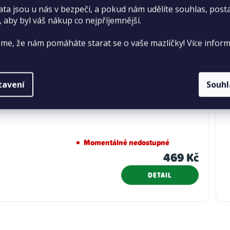
ata jsou u nás v bezpečí, a pokud nám udělíte souhlas, pos
, aby byl váš nákup co nejpříjemnější.
me, že nám pomáháte starat se o vaše mazlíčky! Více inform
tavení
Souh
 Přírodní dekorace do terária, větev z vinné révy M 35-
Momentálně nedostupné
469 Kč
DETAIL