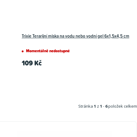
Trixie Terarijní miska na vodu nebo vodní gel 6x1,5x4,5 cm
Momentálně nedostupné
109 Kč
Stránka
1
z
1
-
6
položek celkem