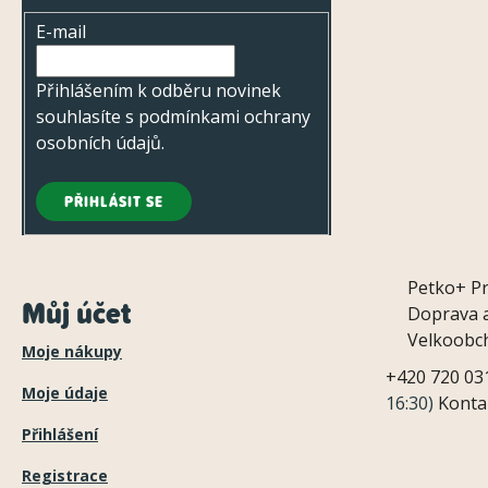
E-mail
Přihlášením k odběru novinek
souhlasíte s
podmínkami ochrany
osobních údajů
.
PŘIHLÁSIT SE
Petko+
P
Můj účet
Doprava a
Velkoobc
Moje nákupy
+420 720 03
Moje údaje
16:30)
Konta
Přihlášení
Registrace