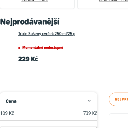
Nejprodávanější
Trixie Sušený cvrček 250 ml/25 g
Momentálně nedostupné
229 Kč
P
Ř
NEJPR
Cena
o
a
109
Kč
739
Kč
V
s
z