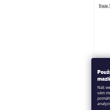
Trixie
Použ
mazlí
Náš we
vám mů
pomáha
analyz