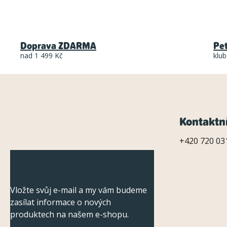
Doprava ZDARMA
Pe
nad 1 499 Kč
klub
Z
Kontaktn
á
+420 720 031
p
Odebírat newsletter
a
Vložte svůj e-mail a my vám budeme
t
zasílat informace o nových
í
produktech na našem e-shopu.