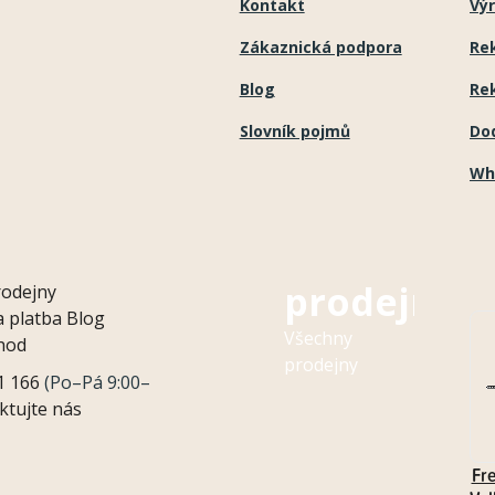
Kontakt
Výr
ý
Zákaznická podpora
Re
p
i
Blog
Re
s
Slovník pojmů
Do
u
Wh
Naše
prodejny
rodejny
 platba
Blog
Všechny
hod
prodejny
1 166
(Po–Pá 9:00–
ktujte nás
Fr