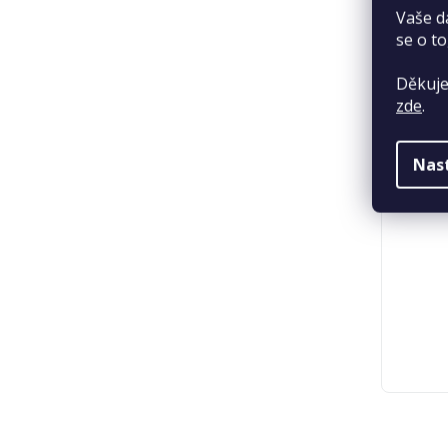
Vaše d
se o to
Děkuje
zde
.
Nas
Trixie
45 cm