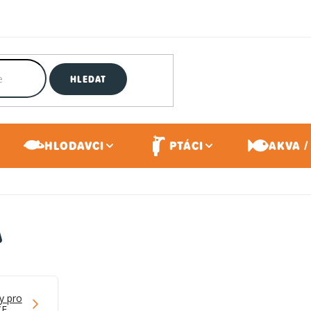
HLEDAT
HLODAVCI
PTÁCI
AKVA /
A
y pro
CE