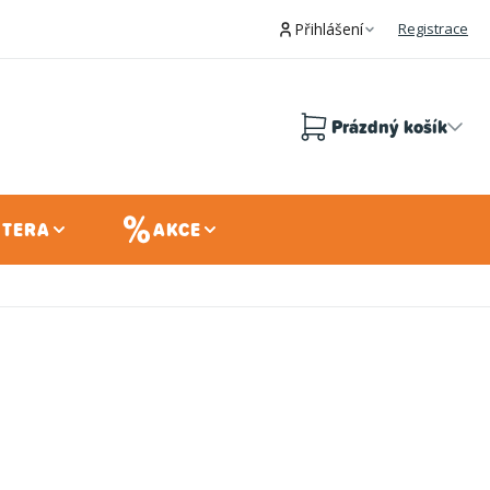
Přihlášení
Registrace
Prázdný košík
Nákupní
košík
 TERA
AKCE