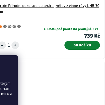
rixie Přírodní dekorace do terária, větev z vinné révy L 45-70
cm
Průměrné
Dostupné pouze na prodejně
2 ks
hodnocení
739 Kč
produktu
je
DO KOŠÍKU
1,0
z
5
hvězdiček.
kterým
es nám
 míru a