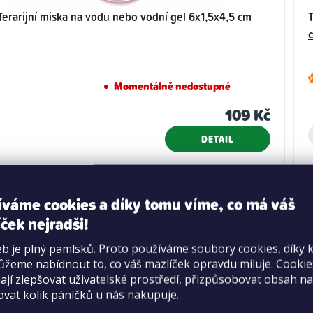
 Terarijní miska na vodu nebo vodní gel 6x1,5x4,5 cm
T
Momentálně nedostupné
109 Kč
DETAIL
íváme cookies a díky tomu víme, co má váš
ček nejradši!
b je plný pamlsků. Proto používáme soubory cookies, díky 
žeme nabídnout to, co váš mazlíček opravdu miluje. Cooki
jí zlepšovat uživatelské prostředí, přizpůsobovat obsah na
ovat kolik páníčků u nás nakupuje.