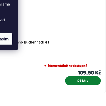
taráme
ací
lasím
Hobby Terrano Buchenhack 4 l
Momentálně nedostupné
109,50 Kč
DETAIL