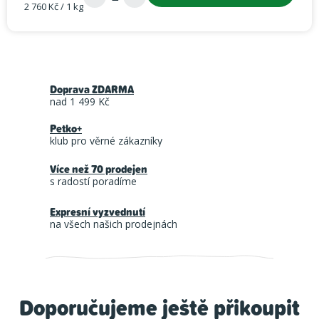
2 760 Kč / 1 kg
Měrná cena:
Doprava ZDARMA
nad 1 499 Kč
Petko+
klub pro věrné zákazníky
Více než 70 prodejen
s radostí poradíme
Expresní vyzvednutí
na všech našich prodejnách
Doporučujeme ještě přikoupit