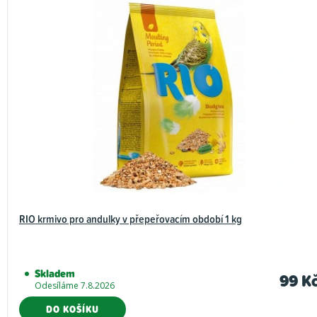
s
h
o
d
n
o
c
e
n
í
RIO krmivo pro andulky v přepeřovacím období 1 kg
Skladem
99 K
Odesíláme 7.8.2026
DO KOŠÍKU