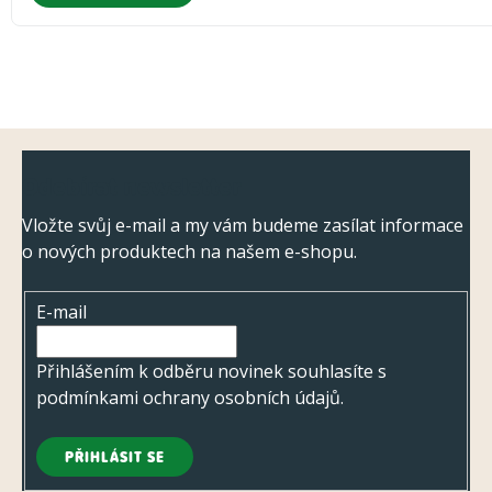
Z
Odebírat newsletter
á
p
Vložte svůj e-mail a my vám budeme zasílat informace
o nových produktech na našem e-shopu.
a
t
E-mail
í
Přihlášením k odběru novinek souhlasíte s
podmínkami ochrany osobních údajů
.
PŘIHLÁSIT SE