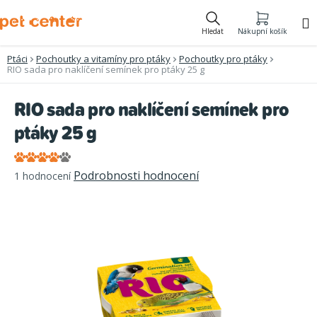
Přejít
na
Hledat
Nákupní košík
obsah
Ptáci
Pochoutky a vitamíny pro ptáky
Pochoutky pro ptáky
RIO sada pro naklíčení semínek pro ptáky 25 g
RIO sada pro naklíčení semínek pro
ptáky 25 g
Průměrné
Podrobnosti hodnocení
1 hodnocení
hodnocení
produktu
je
4,0
z
5
hvězdiček.