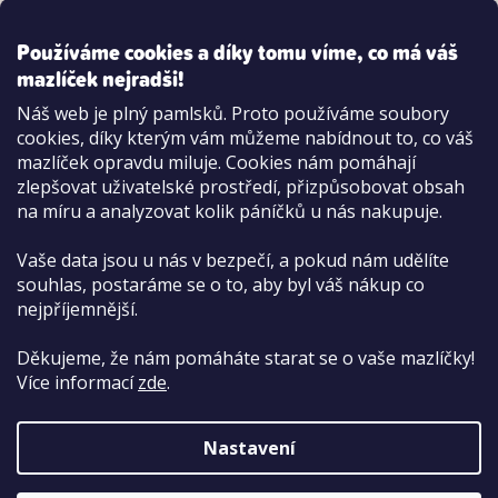
Používáme cookies a díky tomu víme, co má váš
mazlíček nejradši!
Možnosti platby:
Náš web je plný pamlsků. Proto používáme soubory
Dobírkou
cookies, díky kterým vám můžeme nabídnout to, co váš
Hotově i kartou na pobočce
mazlíček opravdu miluje. Cookies nám pomáhají
zlepšovat uživatelské prostředí, přizpůsobovat obsah
na míru a analyzovat kolik páníčků u nás nakupuje.
Vaše data jsou u nás v bezpečí, a pokud nám udělíte
souhlas, postaráme se o to, aby byl váš nákup co
nejpříjemnější.
Děkujeme, že nám pomáháte starat se o vaše mazlíčky!
Více informací
zde
.
Nastavení
Copyright 2026
PetCenter.cz
. Všechna práva