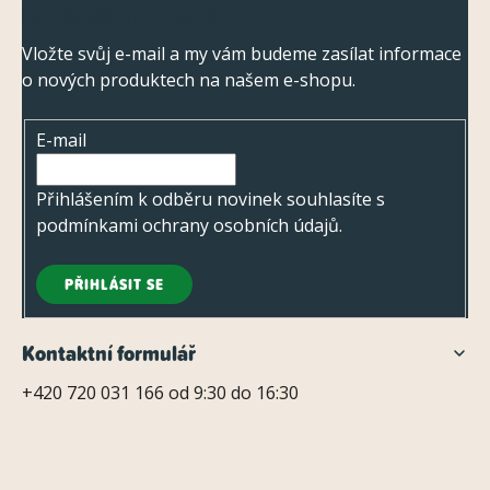
á
Odebírat newsletter
á
d
p
Vložte svůj e-mail a my vám budeme zasílat informace
a
o nových produktech na našem e-shopu.
a
c
t
í
E-mail
í
p
r
Přihlášením k odběru novinek souhlasíte s
v
podmínkami ochrany osobních údajů
.
k
y
PŘIHLÁSIT SE
v
ý
Kontaktní formulář
p
+420 720 031 166 od 9:30 do 16:30
i
s
u