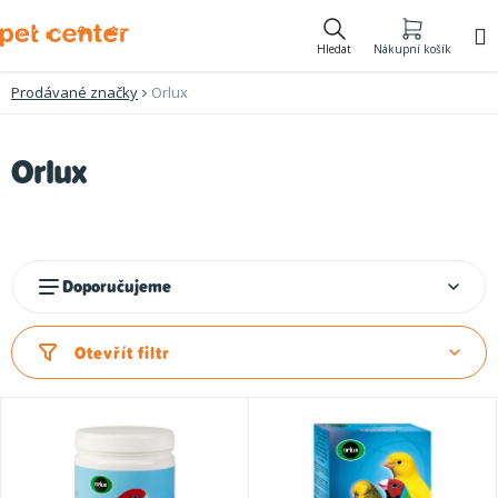
Přejít
na
Hledat
Nákupní košík
obsah
Prodávané značky
Orlux
V
Orlux
ý
p
i
Ř
Doporučujeme
s
a
p
z
Otevřít filtr
r
e
o
n
d
í
u
p