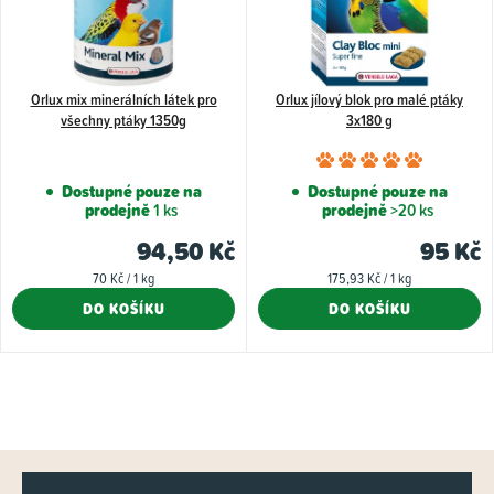
k
r
t
o
ů
d
u
Orlux mix minerálních látek pro
Orlux jílový blok pro malé ptáky
všechny ptáky 1350g
3x180 g
k
Průměr
t
hodnoce
Dostupné pouze na
Dostupné pouze na
ů
prodejně
1 ks
prodejně
>20 ks
produkt
je
94,50 Kč
95 Kč
5,0
Měrná
Měrná
70 Kč / 1 kg
175,93 Kč / 1 kg
z
cena:
cena:
DO KOŠÍKU
DO KOŠÍKU
5
hvězdiče
O
v
l
Z