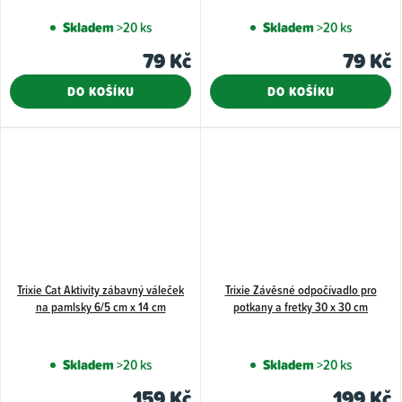
Skladem
>20 ks
Skladem
>20 ks
79 Kč
79 Kč
DO KOŠÍKU
DO KOŠÍKU
Trixie Cat Aktivity zábavný váleček
Trixie Závěsné odpočívadlo pro
na pamlsky 6/5 cm x 14 cm
potkany a fretky 30 x 30 cm
Skladem
>20 ks
Skladem
>20 ks
159 Kč
199 Kč