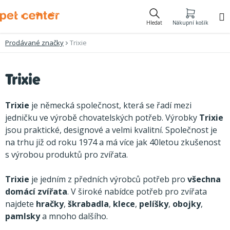
Přejít
na
Hledat
Nákupní košík
obsah
Prodávané značky
Trixie
V
Trixie
ý
p
Trixie
je německá společnost, která se řadí mezi
i
jedničku ve výrobě chovatelských potřeb. Výrobky
Trixie
jsou praktické, designové a velmi kvalitní. Společnost je
s
na trhu již od roku 1974 a má více jak 40letou zkušenost
p
s výrobou produktů pro zvířata.
r
o
Trixie
je jedním z předních výrobců potřeb pro
všechna
domácí zvířata
. V široké nabídce potřeb pro zvířata
d
najdete
hračky
,
škrabadla
,
klece
,
pelíšky
,
obojky
,
u
pamlsky
a mnoho dalšího.