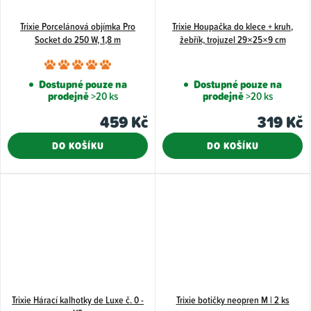
Trixie Porcelánová objímka Pro
Trixie Houpačka do klece + kruh,
Socket do 250 W, 1,8 m
žebřík, trojuzel 29×25×9 cm
Průměrné
hodnocení
Dostupné pouze na
Dostupné pouze na
prodejně
>20 ks
prodejně
>20 ks
produktu
je
459 Kč
319 Kč
5,0
DO KOŠÍKU
DO KOŠÍKU
z
5
hvězdiček.
Trixie Hárací kalhotky de Luxe č. 0 -
Trixie botičky neopren M | 2 ks