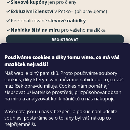
Slevové kupóny
jen pro členy
Exkluzivní členství
v Petko+ (připravujeme)
Personalizované
slevové nabídky
Nabídka šitá na míru
pro vašeho mazlíčka
REGISTROVAT
Používáme cookies a díky tomu víme, co má váš
mazlíček nejradši!
Možnosti platby:
Náš web je plný pamlsků. Proto používáme soubory
Dobírkou
cookies, díky kterým vám můžeme nabídnout to, co váš
Hotově i kartou na pobočce
mazlíček opravdu miluje. Cookies nám pomáhají
zlepšovat uživatelské prostředí, přizpůsobovat obsah
na míru a analyzovat kolik páníčků u nás nakupuje.
Vaše data jsou u nás v bezpečí, a pokud nám udělíte
souhlas, postaráme se o to, aby byl váš nákup co
nejpříjemnější.