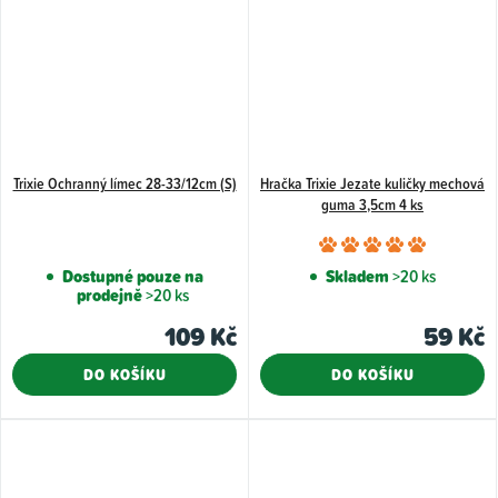
hvězdiček.
Trixie Ochranný límec 28-33/12cm (S)
Hračka Trixie Jezate kuličky mechová
guma 3,5cm 4 ks
Průměr
hodnoce
Dostupné pouze na
Skladem
>20 ks
prodejně
>20 ks
produkt
je
109 Kč
59 Kč
5,0
DO KOŠÍKU
DO KOŠÍKU
z
5
hvězdiče