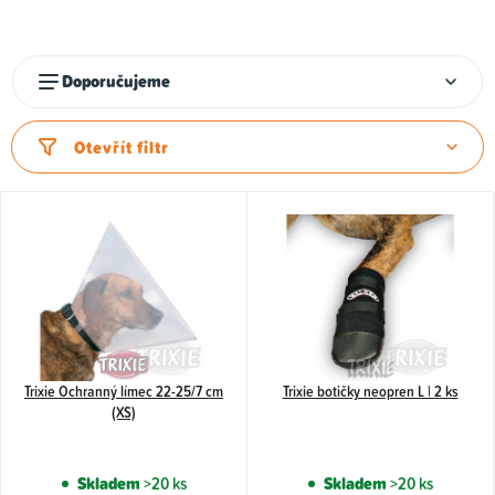
k
t
ů
Ř
Doporučujeme
a
z
Otevřít filtr
e
n
í
p
r
o
d
u
Trixie Ochranný límec 22-25/7 cm
Trixie botičky neopren L | 2 ks
(XS)
k
t
Skladem
>20 ks
Skladem
>20 ks