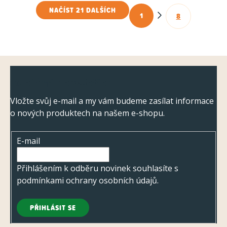
NAČÍST 21 DALŠÍCH
1
8
O
S
t
v
r
l
á
á
Z
n
d
Odebírat newsletter
k
á
a
o
p
Vložte svůj e-mail a my vám budeme zasílat informace
c
v
o nových produktech na našem e-shopu.
a
á
í
t
n
p
E-mail
í
í
r
v
Přihlášením k odběru novinek souhlasíte s
k
podmínkami ochrany osobních údajů
.
y
v
PŘIHLÁSIT SE
ý