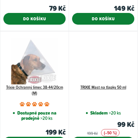
ů
79 Kč
149 Kč
DO KOŠÍKU
DO KOŠÍKU
Trixie Ochranný límec 38-44/20cm
TRIXIE Mast na tlapky 50 ml
(M)
Průměrné
hodnocení
Dostupné pouze na
Skladem
>20 ks
prodejně
>20 ks
produktu
99 Kč
je
199 Kč
(–50 %)
199 Kč
5,0