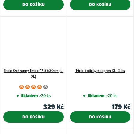
z
DO KOŠÍKU
DO KOŠÍKU
5
hvězdiček.
Trixie Ochranný límec 47-57/30cm (L-
Trixie botičky neopren XL | 2 ks
XL)
Průměrné
hodnocení
Skladem
>20 ks
Skladem
>20 ks
produktu
329 Kč
179 Kč
je
4,0
DO KOŠÍKU
DO KOŠÍKU
z
5