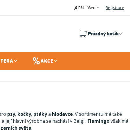
Přihlášení
Registrace
Prázdný košík
Nákupní
košík
 TERA
AKCE
 pro
psy
,
kočky
,
ptáky
a
hlodavce
. V sortimentu má také
a její hlavní výrobna se nachází v Belgii.
Flamingo
však má
 zemích světa
.