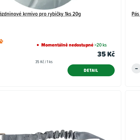
ázdninové krmivo pro rybičky 1ks 20g
Pás
Průměrné
Momentálně nedostupné
>20 ks
hodnocení
35 Kč
produktu
Měrná
35 Kč / 1 ks
je
cena:
DETAIL
5,0
z
5
hvězdiček.