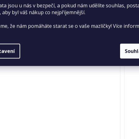
Momentálně nedostupné
ata jsou u nás v bezpečí, a pokud nám udělíte souhlas, pos
hodnocení
, aby byl váš nákup co nejpříjemnější.
249,50 Kč
produktu
je
me, že nám pomáháte starat se o vaše mazlíčky! Více inform
DETAIL
5,0
z
5
tavení
Souh
hvězdiček.