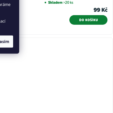
Skladem
>20 ks
taráme
99 Kč
DO KOŠÍKU
ací
lasím