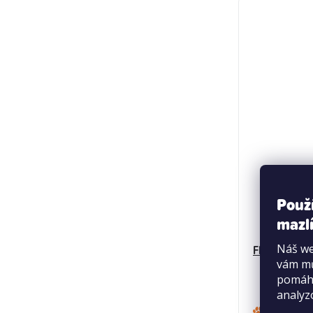
Použ
mazlí
Náš we
Flamingo chl
vám mů
pomáha
analyz