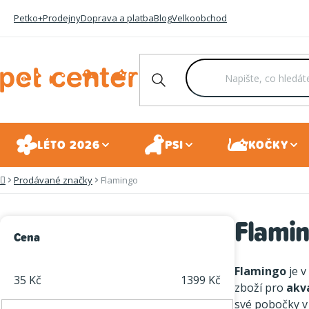
Přejít
Petko+
Prodejny
Doprava a platba
Blog
Velkoobchod
na
obsah
LÉTO 2026
PSI
KOČKY
Prodávané značky
Flamingo
Domů
Flami
P
Cena
o
Flamingo
je v
s
35
Kč
1399
Kč
zboží pro
akv
t
své pobočky v