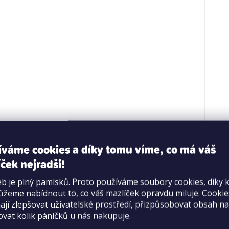
íváme cookies a díky tomu víme, co má váš
ček nejradši!
b je plný pamlsků. Proto používáme soubory cookies, díky 
adící podložka L
Hra
žeme nabídnout to, co váš mazlíček opravdu miluje. Cooki
jí zlepšovat uživatelské prostředí, přizpůsobovat obsah na
ovat kolik páníčků u nás nakupuje.
Průměrné