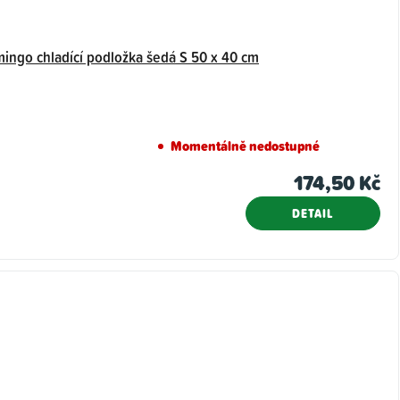
mingo chladící podložka šedá S 50 x 40 cm
Momentálně nedostupné
174,50 Kč
DETAIL