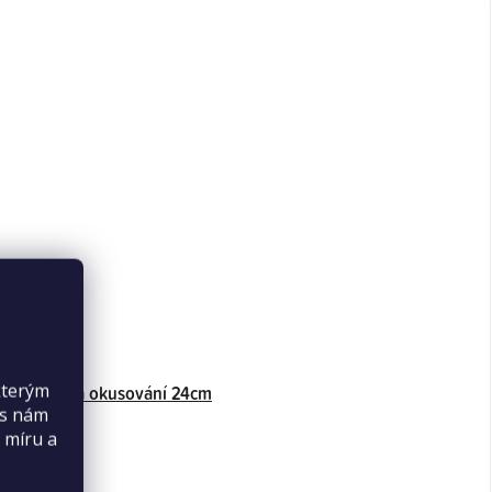
kterým
čka kůra na okusování 24cm
es nám
 míru a