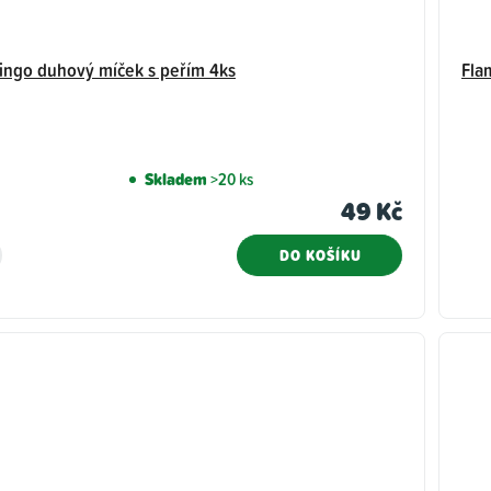
ingo duhový míček s peřím 4ks
Fla
Skladem
>20 ks
49 Kč
DO KOŠÍKU