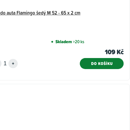
 do auta Flamingo šedý M 52 - 65 x 2 cm
Skladem
>20 ks
109 Kč
DO KOŠÍKU