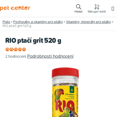
Přejít
na
Hledat
Nákupní košík
obsah
Ptáci
Pochoutky a vitamíny pro ptáky
Vitamíny, minerály pro ptáky
RIO ptačí grit 520 g
RIO ptačí grit 520 g
Průměrné
Podrobnosti hodnocení
2 hodnocení
hodnocení
produktu
je
5,0
z
5
hvězdiček.