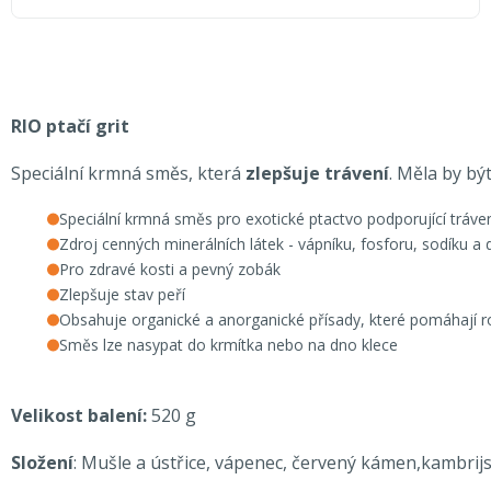
RIO ptačí grit
Speciální krmná směs, která
zlepšuje trávení
. Měla by b
Speciální krmná směs pro exotické ptactvo podporující tráve
Zdroj cenných minerálních látek - vápníku, fosforu, sodíku a 
Pro zdravé kosti a pevný zobák
Zlepšuje stav peří
Obsahuje organické a anorganické přísady, které pomáhají r
Směs lze nasypat do krmítka nebo na dno klece
Velikost balení:
520 g
Složení
: Mušle a ústřice, vápenec, červený kámen,kambrij