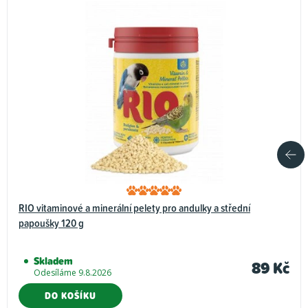
RIO vitaminové a minerální pelety pro andulky a střední
papoušky 120 g
Skladem
89 Kč
Odesíláme 9.8.2026
DO KOŠÍKU