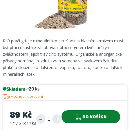
RIO ptačí grit je minerální krmivo. Spolu s hlavním krmivem musí
být ptáci neustále zásobováni ptačím gritem kvůli určitým
zvláštnostem jejich trávicího systému. Organické a anorganické
přísady pomáhají rozdrtit tvrdá semena ve svalovém žaludku
ptáků a slouží jako další zdroj vápníku, fosforu, sodíku a dalších
minerálních látek.
Skladem
>20 ks
Možnosti doručení
89 Kč
DO KOŠÍKU
171,15 Kč / 1 kg
Měrná cena: