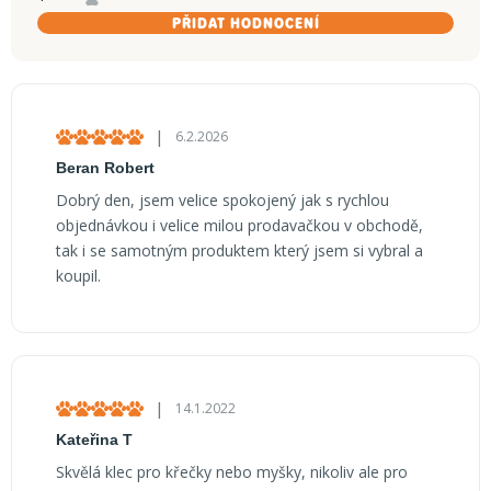
PŘIDAT HODNOCENÍ
V
ý
|
6.2.2026
Hodnocení produktu je 5 z 5 hvězdiček.
p
Beran Robert
i
Dobrý den, jsem velice spokojený jak s rychlou
s
objednávkou i velice milou prodavačkou v obchodě,
h
tak i se samotným produktem který jsem si vybral a
o
koupil.
d
n
o
c
|
14.1.2022
Hodnocení produktu je 5 z 5 hvězdiček.
e
Kateřina T
n
Skvělá klec pro křečky nebo myšky, nikoliv ale pro