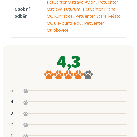
PetCenter Ostrava Avion
,
PetCenter
Osobní
Ostrava Futurum
,
PetCenter Praha
odběr
OC Kunratice
,
PetCenter Staré Město
OC u Mountfieldu
,
PetCenter
Otrokovice
4,3
Průměrné
hodnocení
produktu
5
je
4,3
z
4
5
hvězdiček.
3
2
1