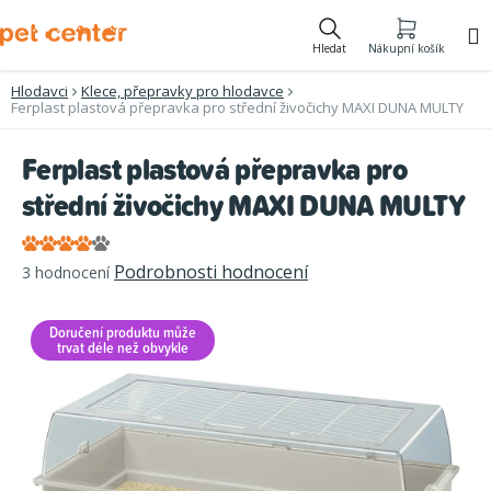
Přejít
na
Hledat
Nákupní košík
obsah
Hlodavci
Klece, přepravky pro hlodavce
Ferplast plastová přepravka pro střední živočichy MAXI DUNA MULTY
Ferplast plastová přepravka pro
střední živočichy MAXI DUNA MULTY
Průměrné
Podrobnosti hodnocení
3 hodnocení
hodnocení
produktu
Doručení produktu může
je
trvat déle než obvykle
4,3
z
5
hvězdiček.