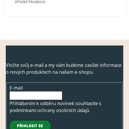
í
střední hlodavce
Z
Odebírat newsletter
á
p
Vložte svůj e-mail a my vám budeme zasílat informace
o nových produktech na našem e-shopu.
a
t
E-mail
í
Přihlášením k odběru novinek souhlasíte s
podmínkami ochrany osobních údajů
.
PŘIHLÁSIT SE