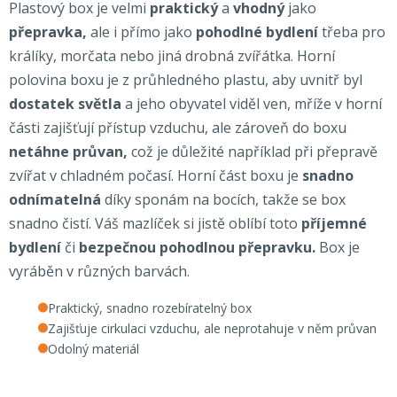
Plastový box je velmi
praktický
a
vhodný
jako
přepravka,
ale i přímo jako
pohodlné bydlení
třeba pro
králíky, morčata nebo jiná drobná zvířátka. Horní
polovina boxu je z průhledného plastu, aby uvnitř byl
dostatek světla
a jeho obyvatel viděl ven, mříže v horní
části zajišťují přístup vzduchu, ale zároveň do boxu
netáhne průvan,
což je důležité například při přepravě
zvířat v chladném počasí. Horní část boxu je
snadno
odnímatelná
díky sponám na bocích, takže se box
snadno čistí. Váš mazlíček si jistě oblíbí toto
příjemné
bydlení
či
bezpečnou pohodlnou přepravku.
Box je
vyráběn v různých barvách.
Praktický, snadno rozebíratelný box
Zajišťuje cirkulaci vzduchu, ale neprotahuje v něm průvan
Odolný materiál