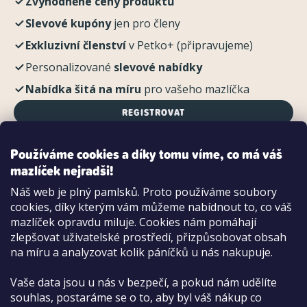
Zvýhodněné ceny produktů
Slevové kupóny
jen pro členy
Exkluzivní členství
v Petko+ (připravujeme)
Personalizované
slevové nabídky
Nabídka šitá na míru
pro vašeho mazlíčka
REGISTROVAT
Používáme cookies a díky tomu víme, co má váš
mazlíček nejradši!
Možnosti platby:
Náš web je plný pamlsků. Proto používáme soubory
Dobírkou
cookies, díky kterým vám můžeme nabídnout to, co váš
Hotově i kartou na pobočce
mazlíček opravdu miluje. Cookies nám pomáhají
zlepšovat uživatelské prostředí, přizpůsobovat obsah
na míru a analyzovat kolik páníčků u nás nakupuje.
Vaše data jsou u nás v bezpečí, a pokud nám udělíte
souhlas, postaráme se o to, aby byl váš nákup co