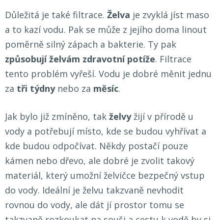
Důležitá je také filtrace.
Želva
je zvyklá jíst maso
a to kazí vodu. Pak se může z jejího doma linout
poměrně silný zápach a bakterie. Ty pak
způsobují želvám zdravotní potíže
. Filtrace
tento problém vyřeší. Vodu je dobré měnit jednu
za
tři týdny
nebo za
měsíc
.
Jak bylo již zmíněno, tak
želvy
žijí v přírodě u
vody a potřebují místo, kde se budou vyhřívat a
kde budou odpočívat. Někdy postačí pouze
kámen nebo dřevo, ale dobré je zvolit takový
materiál, který umožní želvičce bezpečný vstup
do vody. Ideální je želvu takzvaně nevhodit
rovnou do vody, ale dát jí prostor tomu se
takzvaně rozkoukat na souši a cestu k vodě by si