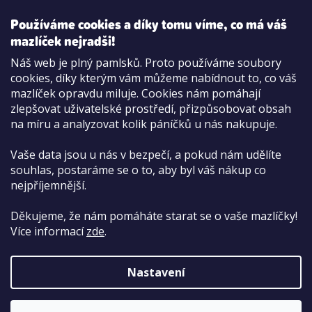
Používáme cookies a díky tomu víme, co má váš
mazlíček nejradši!
Možnosti platby:
Náš web je plný pamlsků. Proto používáme soubory
Dobírkou
cookies, díky kterým vám můžeme nabídnout to, co váš
Hotově i kartou na pobočce
mazlíček opravdu miluje. Cookies nám pomáhají
zlepšovat uživatelské prostředí, přizpůsobovat obsah
na míru a analyzovat kolik páníčků u nás nakupuje.
Vaše data jsou u nás v bezpečí, a pokud nám udělíte
souhlas, postaráme se o to, aby byl váš nákup co
nejpříjemnější.
Děkujeme, že nám pomáháte starat se o vaše mazlíčky!
Více informací
zde
.
Nastavení
Copyright 2026
PetCenter.cz
. Všechna práva
vyhrazena.
Upravit nastavení cookies