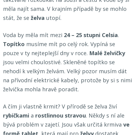
měla najít sama. V krajním případě by se mohlo
stát, že se
želva
utopí.
Voda by měla mít mezi
24 – 25 stupni Celsia
.
Topítko
musíme mít po celý rok. Vypíná se
pouze v ty nejteplejší dny v roce.
Malé želvičky
jsou velmi choulostivé. Skleněné topítko se
nehodí k velkým želvám. Velký pozor musím dát
na přívodní elektrické kabely, protože by si s nimi
želvička mohla hravě poradit.
A čím ji vlastně krmit? V přírodě se želva živí
rybičkami
a
rostlinnou stravou
. Někdy s ní ale
bývá problém v zajetí. Jsou však určitá krmiva
ve
formě tablet
, která mají pro
želvy
dostatek