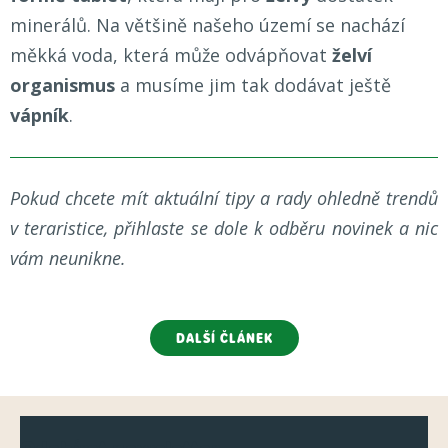
minerálů. Na většině našeho území se nachází
měkká voda, která může odvápňovat
želví
organismus
a musíme jim tak dodávat ještě
vápník
.
Pokud chcete mít aktuální tipy a rady ohledně trendů
v teraristice, přihlaste se dole k odběru novinek a nic
vám neunikne.
DALŠÍ ČLÁNEK
Z