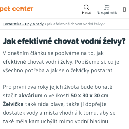
Přejít
na
Hledat
Nákupní košík
obsah
Teraristika - Tipy a rady
Jak efektivně chovat vodní želvy?
Jak efektivně chovat vodní želvy?
V dnešním článku se podíváme na to, jak
efektivně chovat vodní želvy. Popíšeme si, co je
všechno potřeba a jak se o želvičky postarat.
Pro první dva roky jejich života bude bohatě
stačit
akvárium
o velikosti
50 x 30 x 30 cm
.
Želvička
také ráda plave, takže jí dopřejte
dostatek vody a místa vhodná k tomu, aby se
také měla kam uchýlit mimo vodní hladinu.