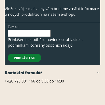
Odebírat newsletter
á
p
Vložte svůj e-mail a my vám budeme zasílat informace
o nových produktech na našem e-shopu.
a
t
E-mail
í
Přihlášením k odběru novinek souhlasíte s
podmínkami ochrany osobních údajů
.
PŘIHLÁSIT SE
Kontaktní formulář
+420 720 031 166 od 9:30 do 16:30