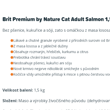
Brit Premium by Nature Cat Adult Salmon 1,
Bez pšenice, kukuřice a sóji, zato s omáčkou z masa loso
Lákavé a chutné granule vyrobené z přírodních surovin od B
Z masa lososa a z jablečné dužiny
Obsahuje rozmarýn, hřebíček, kurkumu a citrus
Prebiotika chrání trávicí soustavu
Neobsahuje pšenici, kukuřici ani sóju
Nové krmivo nejprve několikrát smíchejte s původním
Kočičce vždy umožněte přístup k misce s pitnou čerstvou v
Velikost balení:
1,5 kg
Složení:
Maso a výrobky živočišného původu (dehydrovaný l