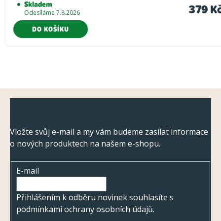
Skladem
379 K
Odesíláme 7.8.2026
DO KOŠÍKU
Z
Odebírat newsletter
á
p
Vložte svůj e-mail a my vám budeme zasílat informace
o nových produktech na našem e-shopu.
a
t
E-mail
í
Přihlášením k odběru novinek souhlasíte s
podmínkami ochrany osobních údajů
.