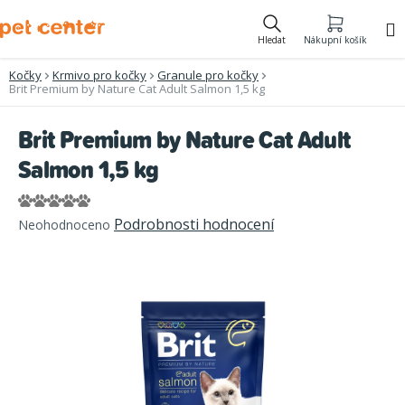
Přejít
na
Hledat
Nákupní košík
obsah
Kočky
Krmivo pro kočky
Granule pro kočky
Brit Premium by Nature Cat Adult Salmon 1,5 kg
Brit Premium by Nature Cat Adult
Salmon 1,5 kg
Průměrné
Podrobnosti hodnocení
Neohodnoceno
hodnocení
produktu
je
0,0
z
5
hvězdiček.