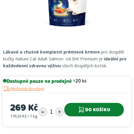
Lákavé a chutné kompletní prémiové krmivo
pro dospělé
kočky Nature Cat Adult Salmon od Brit Premium je
ideální pro
každodenní zdravou výživu
všech dospělých koček.
Dostupné pouze na prodejně
>20 ks
Možnosti doručení
269 Kč
DO KOŠÍKU
179,33 Kč / 1 kg
Měrná cena: