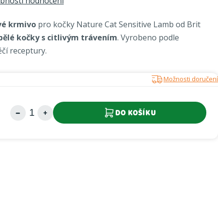
bnosti hodnocení
vé krmivo
pro kočky Nature Cat Sensitive Lamb od Brit
pělé kočky s citlivým trávením
. Vyrobeno podle
čí receptury.
Možnosti doručení
DO KOŠÍKU