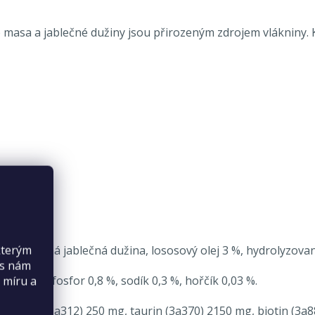
o masa a jablečné dužiny jsou přirozeným zdrojem vlákniny.
kterým
uk, sušená jablečná dužina, lososový olej 3 %, hydrolyzova
es nám
ík 1,2 %, fosfor 0,8 %, sodík 0,3 %, hořčík 0,03 %.
 míru a
, vitamin C (3a312) 250 mg, taurin (3a370) 2150 mg, biotin 