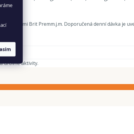
taráme
 s kapsičkami Brit Premm.j.m. Doporučená denní dávka je u
ací
lasím
a úrovně aktivity.