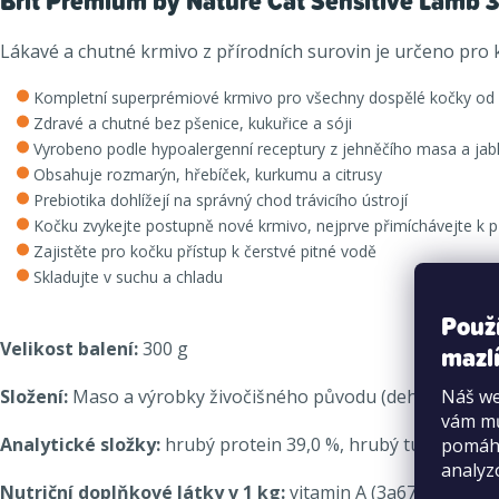
Brit Premium by Nature Cat Sensitive Lamb 
Lákavé a chutné krmivo z přírodních surovin je určeno pro
Kompletní superprémiové krmivo pro všechny dospělé kočky od
Zdravé a chutné bez pšenice, kukuřice a sóji
Vyrobeno podle hypoalergenní receptury z jehněčího masa a jab
Obsahuje rozmarýn, hřebíček, kurkumu a citrusy
Prebiotika dohlížejí na správný chod trávicího ústrojí
Kočku zvykejte postupně nové krmivo, nejprve přimíchávejte k 
Zajistěte pro kočku přístup k čerstvé pitné vodě
Skladujte v suchu a chladu
Použ
Velikost balení:
300 g
mazlí
Náš we
Složení:
Maso a výrobky živočišného původu (dehydrované je
vám mů
Analytické složky:
hrubý
protein 39,0 %, hrubý tuk 16,0 %, 
pomáha
analyz
Nutriční doplňkové látky v 1 kg:
vitamin A (3a672a) 20000