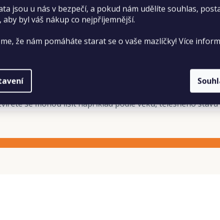
ata jsou u nás v bezpečí, a pokud nám udělíte souhlas, pos
, aby byl váš nákup co nejpříjemnější.
ete krmivo podávat suché, zvlhčené vodou nebo v kombinaci
me, že nám pomáháte starat se o vaše mazlíčky! Více inform
tavení
Souh
vířete se mohou lišit například podle věku, tělesného stavu 