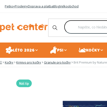
Přejít
Petko+
Prodejny
Doprava a platba
Blog
Velkoobchod
na
obsah
LÉTO 2026
PSI
KOČKY
Kočky
Krmivo pro kočky
Granule pro kočky
Brit Premium by Nature
Domů
Náš tip