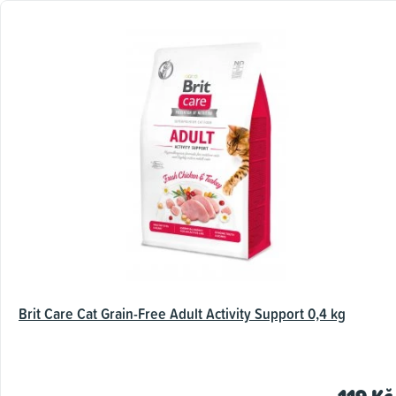
Brit Care Cat Grain-Free Adult Activity Support 0,4 kg