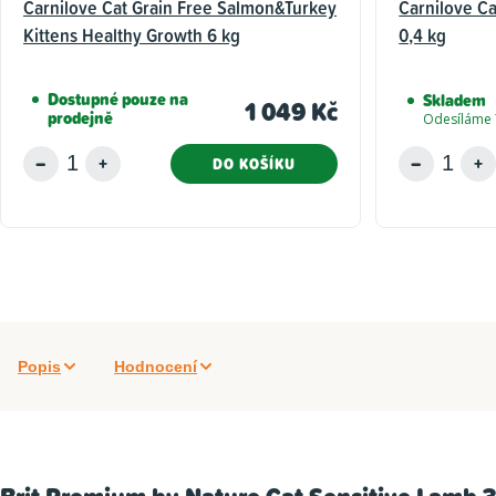
Carnilove Cat Grain Free Salmon&Turkey
Carnilove Ca
Kittens Healthy Growth 6 kg
0,4 kg
Dostupné pouze na
Skladem
1 049 Kč
prodejně
Odesíláme 
DO KOŠÍKU
Popis
Hodnocení