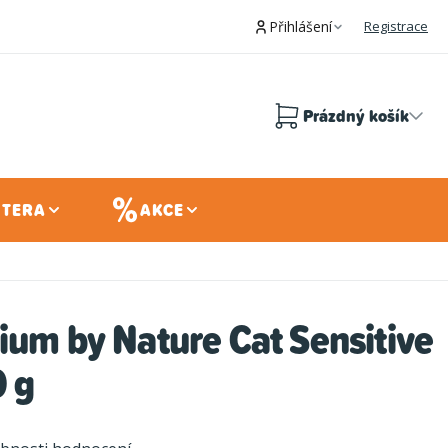
Přihlášení
Registrace
Prázdný košík
Nákupní
košík
 TERA
AKCE
ium by Nature Cat Sensitive
 g