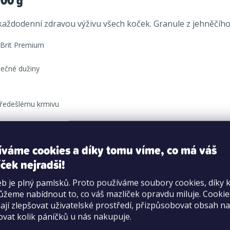
300 g
 každodenní zdravou výživu všech koček. Granule z jehněčíh
 Brit Premium
lečné dužiny
předešlému krmivu
íváme cookies a díky tomu víme, co má váš
ček nejradši!
b je plný pamlsků. Proto používáme soubory cookies, díky 
hněčí 20 %), rýže, dehydrovaná krůta 15 %, hrášek, kuřecí t
žeme nabídnout to, co váš mazlíček opravdu miluje. Cooki
hrubá vláknina 2,5 %, hrubý popel 6,0 %, vlhkost 10,0 %, vápn
jí zlepšovat uživatelské prostředí, přizpůsobovat obsah na
ovat kolik páníčků u nás nakupuje.
 M.J., vitamin D3 (3a671) 850 M.J., vitamin E (3a700) 600 mg