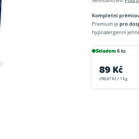
Podro
Neohodnoceno
hodnocení
produktu
Kompletní prémio
je
Premium je
pro dos
0,0
hypoalergenní jehně
z
5
hvězdiček.
Skladem
6 ks
89 Kč
296,67 Kč / 1 kg
Měrná cena: