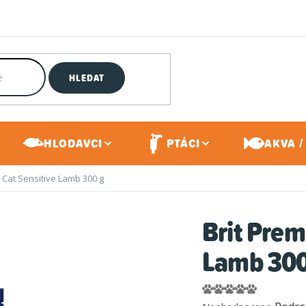
HLEDAT
HLODAVCI
PTÁCI
AKVA /
 Cat Sensitive Lamb 300 g
Brit Prem
Lamb 300
Průměrné