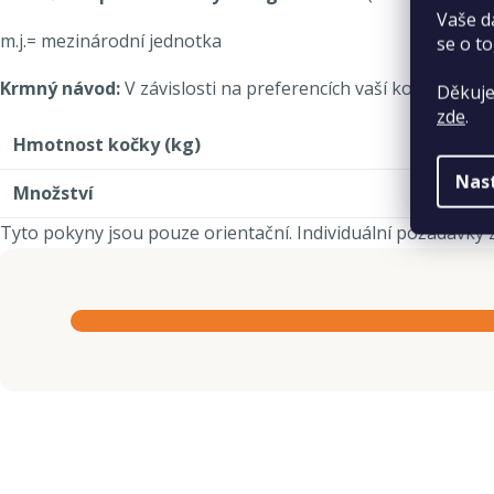
Vaše d
m.j.= mezinárodní jednotka
se o to
Krmný návod:
V závislosti na preferencích vaší kočky můž
Děkuje
zde
.
Hmotnost kočky (kg)
Nas
Množství
Tyto pokyny jsou pouze orientační. Individuální požadavky z