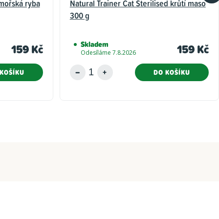
 mořská ryba
Natural Trainer Cat Sterilised krůtí maso
300 g
Skladem
159 Kč
159 Kč
Odesíláme 7.8.2026
KOŠÍKU
DO KOŠÍKU