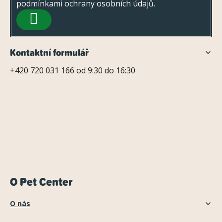
podmínkami ochrany osobních údajů
.
í
PŘIHLÁSIT
SE
Kontaktní formulář
+420 720 031 166 od 9:30 do 16:30
O Pet Center
O nás