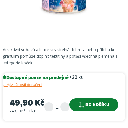
Atraktivní voňavá a lehce stravitelná dobrota nebo příloha ke
granulím pomůže doplnit tekutiny a potěší všechna plemena a
kategorie koček.
Dostupné pouze na prodejně
>20 ks
Možnosti doručení
49,90 Kč
DO KOŠÍKU
249,50 Kč / 1 kg
Měrná cena: