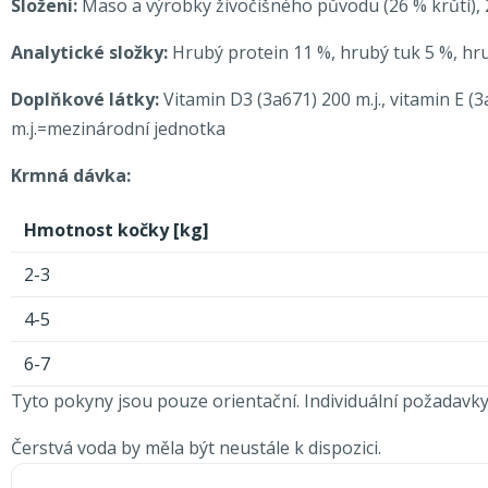
Složení:
Maso a výrobky živočišného původu (26 % krůtí), 2
Analytické složky:
Hrubý protein 11 %, hrubý tuk 5 %, hrub
Doplňkové látky:
Vitamin D3 (3a671) 200 m.j., vitamin E 
m.j.=mezinárodní jednotka
Krmná dávka:
Hmotnost kočky [kg]
2-3
4-5
6-7
Tyto pokyny jsou pouze orientační. Individuální požadavky
Čerstvá voda by měla být neustále k dispozici.