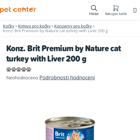
Přejít
na
Hledat
Nákupní košík
obsah
Kočky
Krmivo pro kočky
Konzervy pro kočky
Konz. Brit Premium by Nature cat turkey with Liver 200 g
Konz. Brit Premium by Nature cat
turkey with Liver 200 g
Průměrné
Podrobnosti hodnocení
Neohodnoceno
hodnocení
produktu
je
0,0
z
5
hvězdiček.