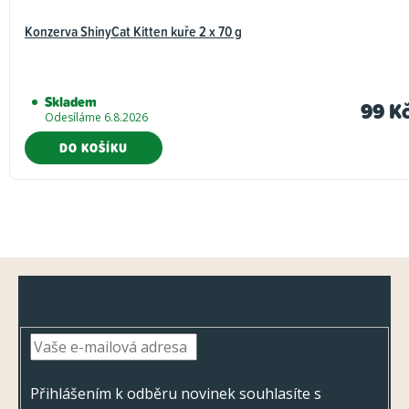
Konzerva ShinyCat Kitten kuře 2 x 70 g
Skladem
99 K
Odesíláme 6.8.2026
DO KOŠÍKU
Z
Odebírat newsletter
á
p
a
t
Přihlášením k odběru novinek souhlasíte s