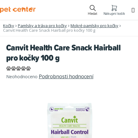
Přejít
na
Hledat
Nákupní košík
obsah
Kočky
Pamlsky a tráva pro kočky
Mokré pamlsky pro kočky
Canvit Health Care Snack Hairball pro kočky 100 g
Canvit Health Care Snack Hairball
pro kočky 100 g
Průměrné
Podrobnosti hodnocení
Neohodnoceno
hodnocení
produktu
je
0,0
z
5
hvězdiček.