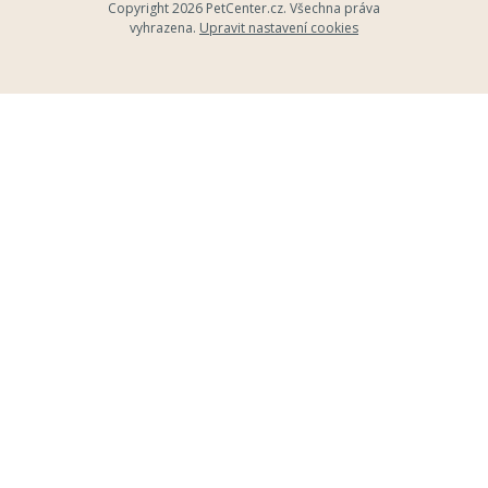
Copyright 2026
PetCenter.cz
. Všechna práva
vyhrazena.
Upravit nastavení cookies