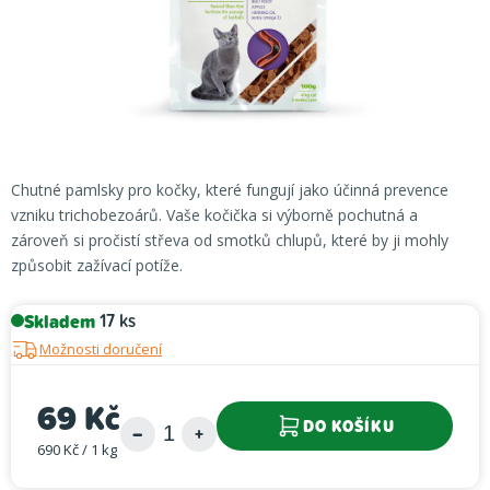
Chutné pamlsky pro kočky, které fungují jako účinná prevence
vzniku trichobezoárů. Vaše kočička si výborně pochutná a
zároveň si pročistí střeva od smotků chlupů, které by ji mohly
způsobit zažívací potíže.
Skladem
17 ks
Možnosti doručení
69 Kč
DO KOŠÍKU
690 Kč / 1 kg
Měrná cena: