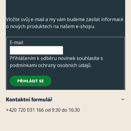
Z
Odebírat newsletter
á
p
Vložte svůj e-mail a my vám budeme zasílat informace
o nových produktech na našem e-shopu.
a
t
E-mail
í
Přihlášením k odběru novinek souhlasíte s
podmínkami ochrany osobních údajů
.
PŘIHLÁSIT SE
Kontaktní formulář
+420 720 031 166 od 9:30 do 16:30