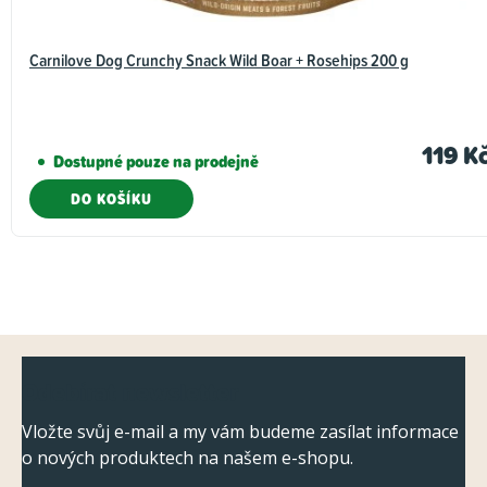
Carnilove Dog Crunchy Snack Wild Boar + Rosehips 200 g
119 K
Dostupné pouze na prodejně
DO KOŠÍKU
Z
Odebírat newsletter
á
p
Vložte svůj e-mail a my vám budeme zasílat informace
o nových produktech na našem e-shopu.
a