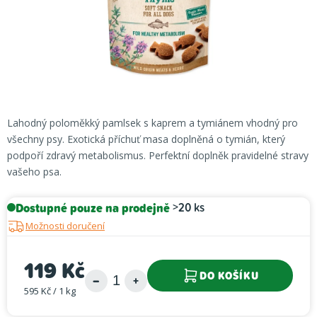
Lahodný poloměkký pamlsek s kaprem a tymiánem vhodný pro
všechny psy. Exotická příchuť masa doplněná o tymián, který
podpoří zdravý metabolismus. Perfektní doplněk pravidelné stravy
vašeho psa.
Dostupné pouze na prodejně
>20 ks
Možnosti doručení
119 Kč
DO KOŠÍKU
595 Kč / 1 kg
Měrná cena: