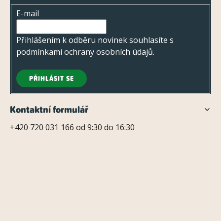
t
E-mail
í
Přihlášením k odběru novinek souhlasíte s
podmínkami ochrany osobních údajů
.
PŘIHLÁSIT SE
Kontaktní formulář
+420 720 031 166 od 9:30 do 16:30