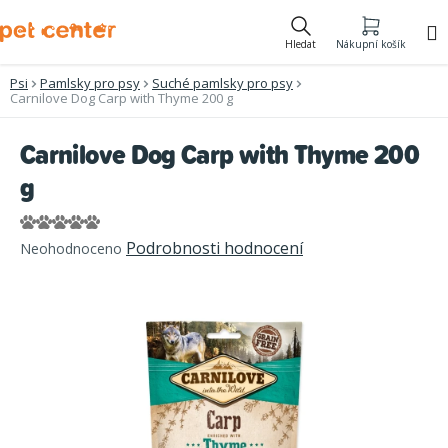
Přejít
na
Hledat
Nákupní košík
obsah
Psi
Pamlsky pro psy
Suché pamlsky pro psy
Carnilove Dog Carp with Thyme 200 g
Carnilove Dog Carp with Thyme 200
g
Průměrné
Podrobnosti hodnocení
Neohodnoceno
hodnocení
produktu
je
0,0
z
5
hvězdiček.