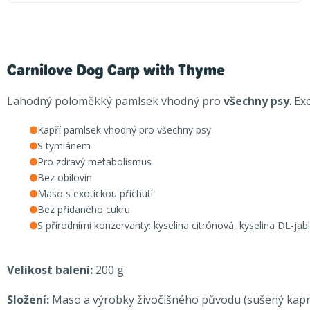
Carnilove Dog Carp with Thyme
Lahodný poloměkký pamlsek vhodný pro
všechny psy
. Ex
Kapří pamlsek vhodný pro všechny psy
S tymiánem
Pro zdravý metabolismus
Bez obilovin
Maso s exotickou příchutí
Bez přidaného cukru
S přírodními konzervanty: kyselina citrónová, kyselina DL-jab
Velikost balení:
200 g
Složení:
Maso a výrobky živočišného původu (sušený kapr 35 