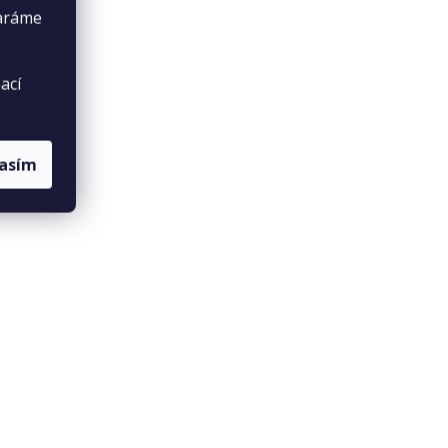
taráme
ací
lasím