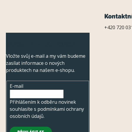
Z
Kontaktn
á
+420 720 031
p
Odebírat newsletter
a
Vložte svůj e-mail a my vám budeme
t
zasílat informace o nových
í
produktech na našem e-shopu.
E-mail
Přihlášením k odběru novinek
souhlasíte s
podmínkami ochrany
osobních údajů
.