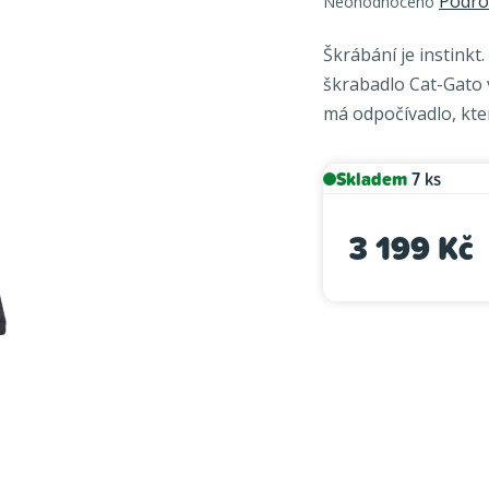
Podro
Neohodnoceno
hodnocení
produktu
Škrábání je instinkt
je
škrabadlo Cat-Gato 
0,0
má odpočívadlo, kte
z
5
hvězdiček.
Skladem
7 ks
3 199 Kč
Měrná cena: