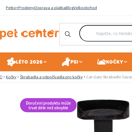
Přejít
Petko+
Prodejny
Doprava a platba
Blog
Velkoobchod
na
obsah
LÉTO 2026
PSI
KOČKY
Kočky
Škrabadla a odpočívadla pro kočky
Cat-Gato škrabadlo Sava
Domů
Doručení produktu může
trvat déle než obvykle