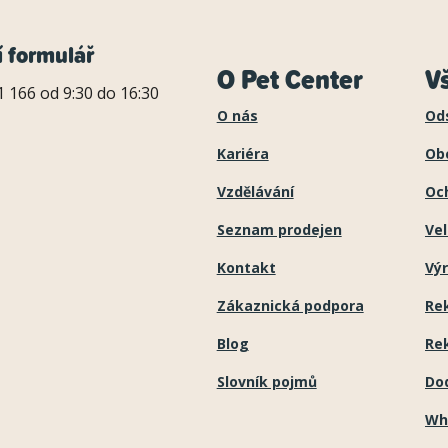
í formulář
O Pet Center
V
 166 od 9:30 do 16:30
O nás
Od
Kariéra
Ob
Vzdělávání
Oc
Seznam prodejen
Ve
Kontakt
Výr
Zákaznická podpora
Re
Blog
Re
Slovník pojmů
Do
Wh