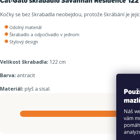
Cat-Gato škrabadlo Savannah Residence 122
Kočky se bez škrabadla neobejdou, protože škrábání je jeji
Odolný materiál
Škrabadlo a odpočívadlo v jednom
Stylový design
Velikost škrabadla:
122 cm
Barva:
antracit
Materiál:
plyš a sisal.
Použ
mazlí
Náš we
vám mů
pomáha
analyz