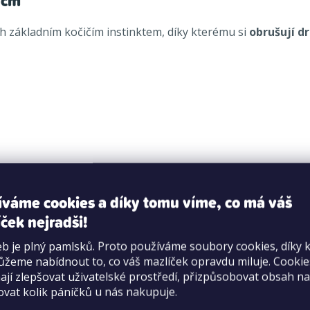
 cm
ch základním kočičím instinktem, díky kterému si
obrušují d
íváme cookies a díky tomu víme, co má váš
ček nejradši!
b je plný pamlsků. Proto používáme soubory cookies, díky 
žeme nabídnout to, co váš mazlíček opravdu miluje. Cooki
jí zlepšovat uživatelské prostředí, přizpůsobovat obsah na
ovat kolik páníčků u nás nakupuje.