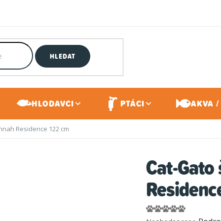
HLEDAT
HLODAVCI
PTÁCI
AKVA /
nnah Residence 122 cm
Cat-Gato
Residenc
Průměrné