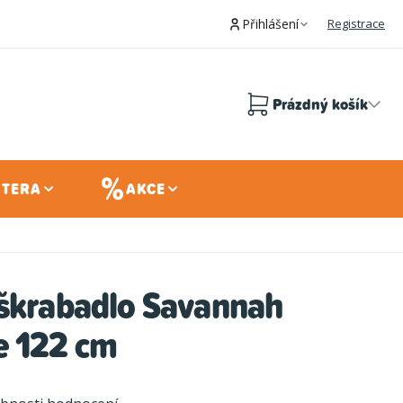
Přihlášení
Registrace
Prázdný košík
Nákupní
košík
 TERA
AKCE
 škrabadlo Savannah
e 122 cm