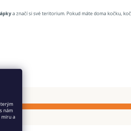
rápky
a značí si své teritorium. Pokud máte doma kočku, koč
kterým
es nám
 míru a