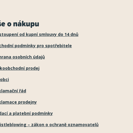
še o nákupu
stoupení od kupní smlouvy do 14 dnů
chodní podmínky pro spotřebitele
hrana osobních údajů
lkoobchodní prodej
obci
klamační řád
klamace prodejny
dací a platební podmínky
istleblowing – zákon o ochraně oznamovatelů