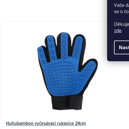
Vaše d
se o to
Děkuje
zde
.
Nas
Huhubamboo vyčesávací rukavice 24cm