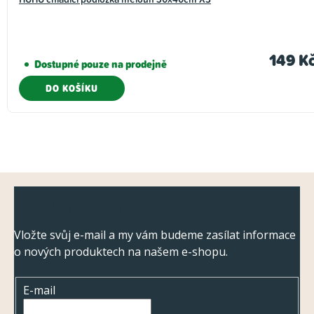
149 K
Dostupné pouze na prodejně
DO KOŠÍKU
Z
Odebírat newsletter
á
p
Vložte svůj e-mail a my vám budeme zasílat informace
o nových produktech na našem e-shopu.
a
t
E-mail
í