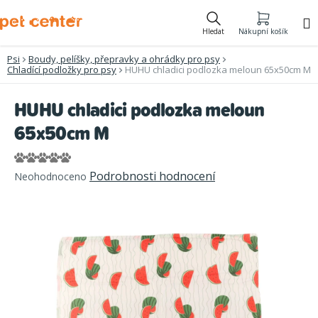
Přejít
na
Hledat
Nákupní košík
obsah
Psi
Boudy, pelíšky, přepravky a ohrádky pro psy
Chladící podložky pro psy
HUHU chladici podlozka meloun 65x50cm M
HUHU chladici podlozka meloun
65x50cm M
Průměrné
Podrobnosti hodnocení
Neohodnoceno
hodnocení
produktu
je
0,0
z
5
hvězdiček.