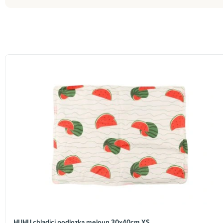
HUHU chladici podlozka meloun 30x40cm XS