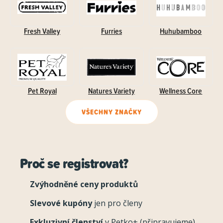
Fresh Valley
Furries
Huhubamboo
Pet Royal
Natures Variety
Wellness Core
VŠECHNY ZNAČKY
Proč se registrovat?
Zvýhodněné ceny produktů
Slevové kupóny
jen pro členy
Exkluzivní členství
v Petko+ (připravujeme)