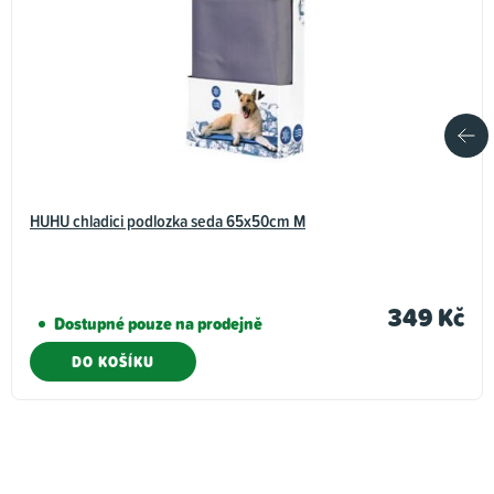
HUHU chladici podlozka seda 65x50cm M
349 Kč
Dostupné pouze na prodejně
DO KOŠÍKU