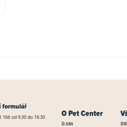
í formulář
O Pet Center
V
 166 od 9:30 do 16:30
O nás
Od