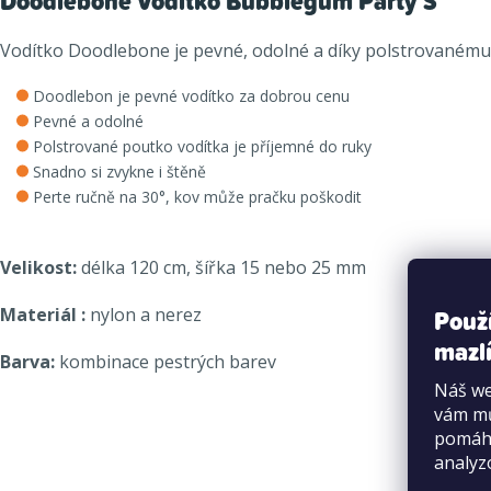
Doodlebone Vodítko Bubblegum Party S
Vodítko Doodlebone je pevné, odolné a díky polstrovanému p
Doodlebon je pevné vodítko za dobrou cenu
Pevné a odolné
Polstrované poutko vodítka je příjemné do ruky
Snadno si zvykne i štěně
Perte ručně na 30°, kov může pračku poškodit
Velikost:
délka 120 cm, šířka 15 nebo 25 mm
Použ
Materiál :
nylon a nerez
mazlí
Barva:
kombinace pestrých barev
Náš we
vám mů
pomáha
analyz