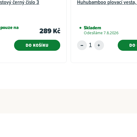
tový černý číslo 3
Huhubamboo plovací vesta,
 pouze na
Skladem
289 Kč
Odesíláme 7.8.2026
DO KOŠÍKU
DO 