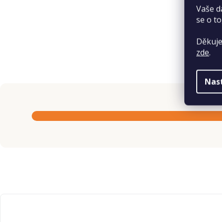
Vaše d
se o to
Děkuje
zde
.
Nas