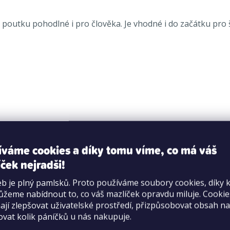
outku pohodlné i pro člověka. Je vhodné i do začátku pro š
íváme cookies a díky tomu víme, co má váš
ček nejradši!
b je plný pamlsků. Proto používáme soubory cookies, díky 
žeme nabídnout to, co váš mazlíček opravdu miluje. Cooki
jí zlepšovat uživatelské prostředí, přizpůsobovat obsah na
ovat kolik páníčků u nás nakupuje.