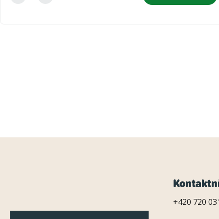
Z
Kontaktn
á
+420 720 031