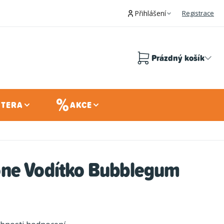
Přihlášení
Registrace
Prázdný košík
Nákupní
košík
 TERA
AKCE
ne Vodítko Bubblegum