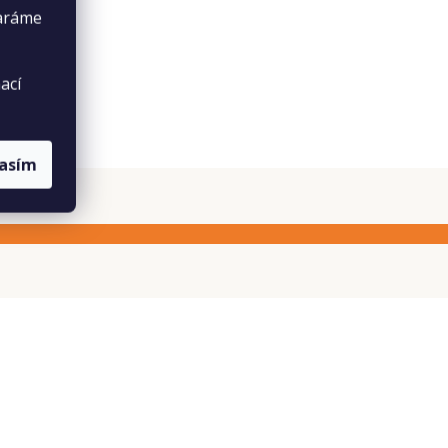
taráme
ací
lasím