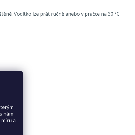
těně. Vodítko lze prát ručně anebo v pračce na 30 °C.
kterým
es nám
 míru a