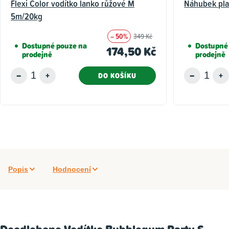
Flexi Color vodítko lanko růžové M
Náhubek plas
5m/20kg
– 50%
349 Kč
Dostupné pouze na
Dostupné
174,50 Kč
prodejně
prodejně
DO KOŠÍKU
Popis
Hodnocení