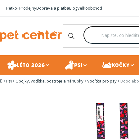
Přejít
Petko+
Prodejny
Doprava a platba
Blog
Velkoobchod
na
obsah
LÉTO 2026
PSI
KOČKY
Psi
Obojky, vodítka, postroje a náhubky
Vodítka pro psy
Doodlebo
Domů