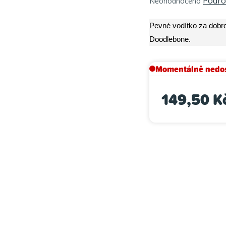
Podro
Neohodnoceno
hodnocení
produktu
Pevné vodítko za dobro
je
Doodlebone.
0,0
z
5
Momentálně nedo
hvězdiček.
149,50 K
Měrná cena: