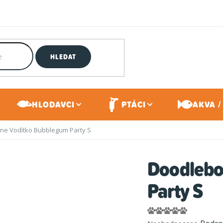
HLEDAT
HLODAVCI
PTÁCI
AKVA /
ne Vodítko Bubblegum Party S
Doodlebo
Party S
Průměrné