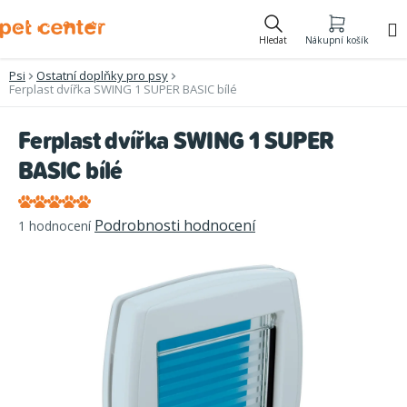
Přejít
na
Hledat
Nákupní košík
obsah
Psi
Ostatní doplňky pro psy
Ferplast dvířka SWING 1 SUPER BASIC bílé
Ferplast dvířka SWING 1 SUPER
BASIC bílé
Průměrné
Podrobnosti hodnocení
1 hodnocení
hodnocení
produktu
je
5,0
z
5
hvězdiček.