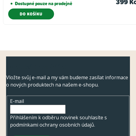
399 K
Dostupné pouze na prodejně
DO KOŠÍKU
Z
Odebírat newsletter
á
p
Vložte svůj e-mail a my vám budeme zasílat informace
o nových produktech na našem e-shopu.
a
t
E-mail
í
Přihlášením k odběru novinek souhlasíte s
podmínkami ochrany osobních údajů
.