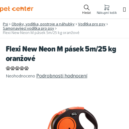
Přejít
na
Hledat
Nákupní košík
obsah
Psi
Obojky, vodítka, postroje a náhubky
Vodítka pro psy
Samonavíjecí vodítka pro psy
Flexi New Neon M pásek 5m/25 kg oranžové
Flexi New Neon M pásek 5m/25 kg
oranžové
Průměrné
Podrobnosti hodnocení
Neohodnoceno
hodnocení
produktu
je
0,0
z
5
hvězdiček.