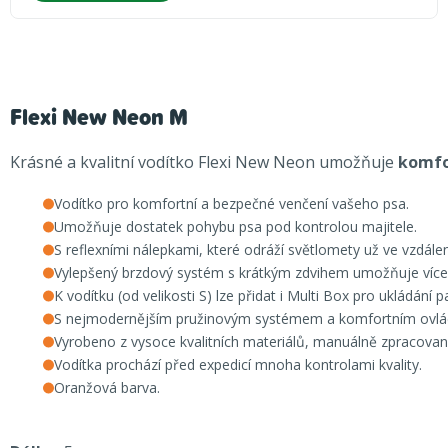
Flexi New Neon M
Krásné a kvalitní vodítko Flexi New Neon umožňuje
komfo
Vodítko pro komfortní a bezpečné venčení vašeho psa.
Umožňuje dostatek pohybu psa pod kontrolou majitele.
S reflexními nálepkami, které odráží světlomety už ve vzdále
Vylepšený brzdový systém s krátkým zdvihem umožňuje více
K vodítku (od velikosti S) lze přidat i Multi Box pro ukládání 
S nejmodernějším pružinovým systémem a komfortním ovlá
Vyrobeno z vysoce kvalitních materiálů, manuálně zpracovan
Vodítka prochází před expedicí mnoha kontrolami kvality.
Oranžová barva.