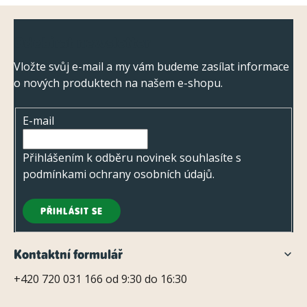
Z
Odebírat newsletter
á
p
Vložte svůj e-mail a my vám budeme zasílat informace
o nových produktech na našem e-shopu.
a
t
E-mail
í
Přihlášením k odběru novinek souhlasíte s
podmínkami ochrany osobních údajů
.
PŘIHLÁSIT SE
Kontaktní formulář
+420 720 031 166 od 9:30 do 16:30