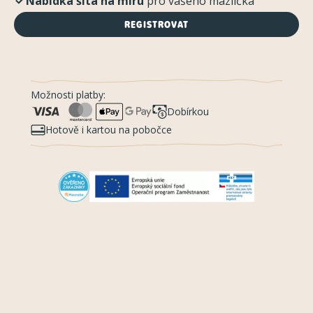
Nabídka šitá na míru
pro vašeho mazlíčka
REGISTROVAT
Možnosti platby:
Dobírkou
Hotově i kartou na pobočce