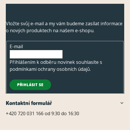
Z
Odebírat newsletter
á
p
Vložte svůj e-mail a my vám budeme zasílat informace
o nových produktech na našem e-shopu.
a
t
E-mail
í
Přihlášením k odběru novinek souhlasíte s
podmínkami ochrany osobních údajů
.
PŘIHLÁSIT SE
Kontaktní formulář
+420 720 031 166 od 9:30 do 16:30