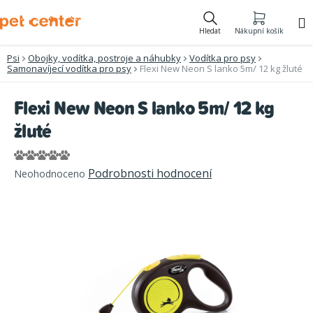
Přejít
na
Hledat
Nákupní košík
obsah
Psi
Obojky, vodítka, postroje a náhubky
Vodítka pro psy
Samonavíjecí vodítka pro psy
Flexi New Neon S lanko 5m/ 12 kg žluté
Flexi New Neon S lanko 5m/ 12 kg
žluté
Průměrné
Podrobnosti hodnocení
Neohodnoceno
hodnocení
produktu
je
0,0
z
5
hvězdiček.