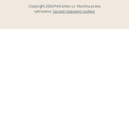
Copyright 2026
PetCenter.cz
. Všechna práva
vyhrazena.
Upravit nastavení cookies