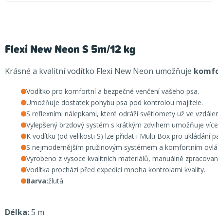
Flexi New Neon S 5m/12 kg
Krásné a kvalitní vodítko Flexi New Neon umožňuje
komfo
Vodítko pro komfortní a bezpečné venčení vašeho psa.
Umožňuje dostatek pohybu psa pod kontrolou majitele.
S reflexními nálepkami, které odráží světlomety už ve vzdále
Vylepšený brzdový systém s krátkým zdvihem umožňuje více
K vodítku (od velikosti S) lze přidat i Multi Box pro ukládání 
S nejmodernějším pružinovým systémem a komfortním ovlá
Vyrobeno z vysoce kvalitních materiálů, manuálně zpracovan
Vodítka prochází před expedicí mnoha kontrolami kvality.
Barva:
žlutá
Délka:
5 m