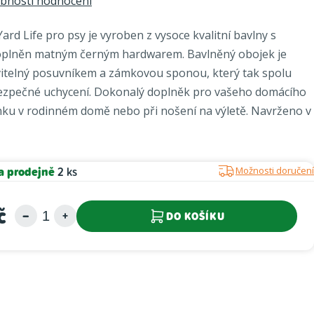
bnosti hodnocení
ard Life pro psy je vyroben z vysoce kvalitní bavlny s
plněn matným černým hardwarem. Bavlněný obojek je
itelný posuvníkem a zámkovou sponou, který tak spolu
bezpečné uchycení. Dokonalý doplněk pro vašeho domácího
nku v rodinném domě nebo při nošení na výletě. Navrženo v
a prodejně
2 ks
Možnosti doručení
č
DO KOŠÍKU