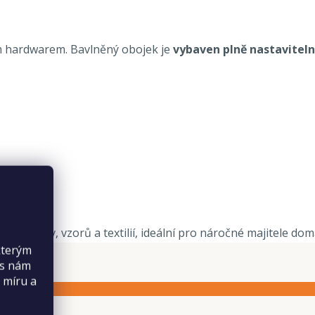
hardwarem. Bavlněný obojek je
vybaven plně nastavite
trendy barev, vzorů a textilií, ideální pro náročné majitele
kterým
es nám
 míru a