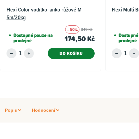
Flexi Color vodítko lanko růžové M
Flexi Multi 
5m/20kg
– 50%
349 Kč
Dostupné pouze na
Dostupné
174,50 Kč
prodejně
prodejně
DO KOŠÍKU
Popis
Hodnocení