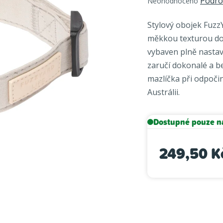
Podro
Neohodnoceno
hodnocení
produktu
Stylový obojek FuzzY
je
měkkou texturou do
0,0
vybaven plně nastav
z
zaručí dokonalé a 
5
hvězdiček.
mazlíčka při odpoči
Austrálii.
Dostupné pouze n
249,50 K
Měrná cena: