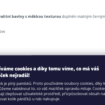
valitní bavlny s měkkou texturou
doplněn matným černým 
užek
ster
íváme cookies a díky tomu víme, co má váš
ček nejradši!
čejte ani chemicky nečistěte. Řada Life by FuzzYard je mix 
b je plný pamlsků. Proto používáme soubory cookies, díky 
žeme nabídnout to, co váš mazlíček opravdu miluje. Cooki
jí zlepšovat uživatelské prostředí, přizpůsobovat obsah na
ovat kolik páníčků u nás nakupuje.