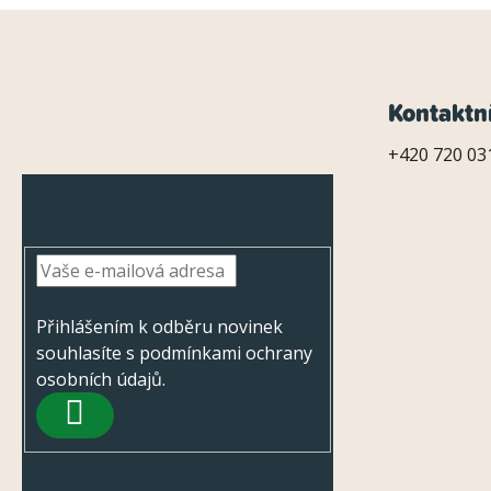
Z
Kontaktn
á
+420 720 031
p
Odebírat newsletter
a
t
í
Přihlášením k odběru novinek
souhlasíte s
podmínkami ochrany
osobních údajů
.
PŘIHLÁSIT
SE