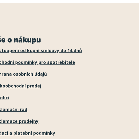
še o nákupu
stoupení od kupní smlouvy do 14 dnů
chodní podmínky pro spotřebitele
hrana osobních údajů
lkoobchodní prodej
obci
klamační řád
klamace prodejny
dací a platební podmínky