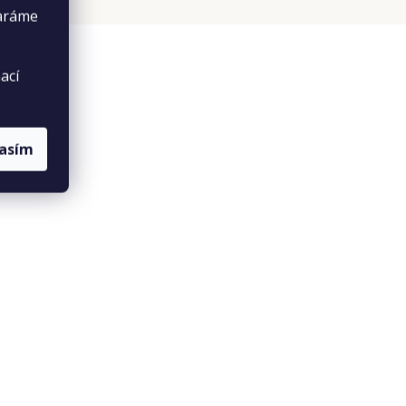
taráme
ací
lasím