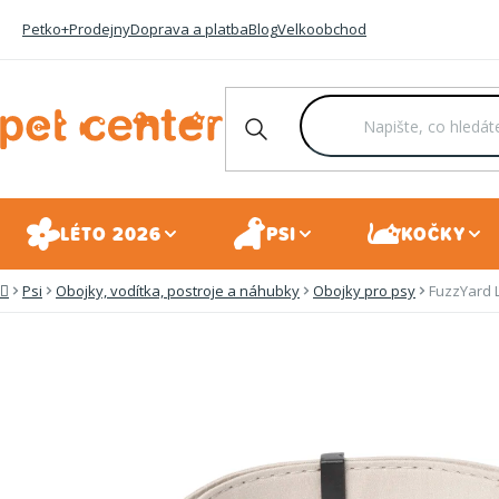
Přejít
Petko+
Prodejny
Doprava a platba
Blog
Velkoobchod
na
obsah
LÉTO 2026
PSI
KOČKY
Psi
Obojky, vodítka, postroje a náhubky
Obojky pro psy
FuzzYard 
Domů