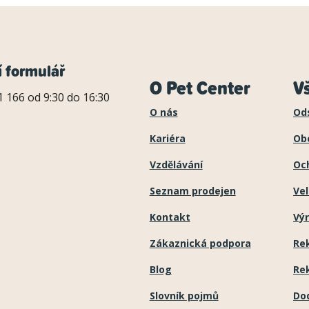
í formulář
O Pet Center
V
 166 od 9:30 do 16:30
O nás
Od
Kariéra
Ob
Vzdělávání
Oc
Seznam prodejen
Ve
Kontakt
Výr
Zákaznická podpora
Re
Blog
Re
Slovník pojmů
Do