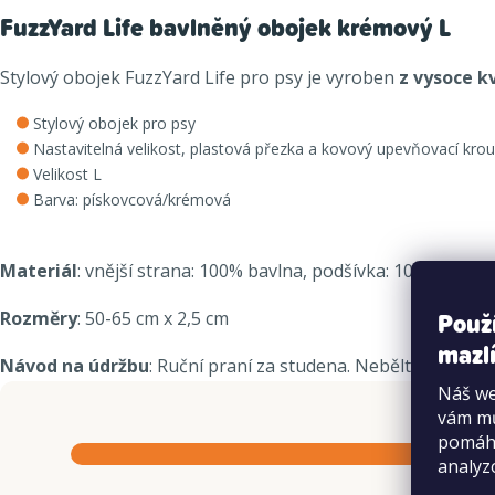
FuzzYard Life bavlněný obojek krémový L
Stylový obojek FuzzYard Life pro psy je vyroben
z vysoce k
Stylový obojek pro psy
Nastavitelná velikost, plastová přezka a kovový upevňovací kro
Velikost L
Barva: pískovcová/krémová
Materiál
: vnější strana: 100% bavlna, podšívka: 100% polye
Použ
Rozměry
: 50-65 cm x 2,5 cm
mazlí
Návod na údržbu
: Ruční praní za studena. Nebělte, neodmá
Náš we
vám mů
pomáha
analyz