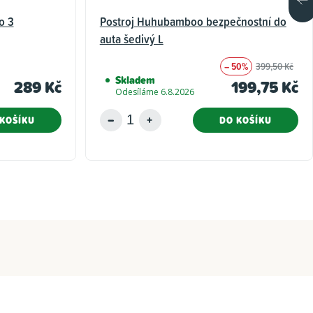
o 3
Postroj Huhubamboo bezpečnostní do
auta šedivý L
– 50%
399,50 Kč
Skladem
289 Kč
199,75 Kč
Odesíláme 6.8.2026
KOŠÍKU
DO KOŠÍKU