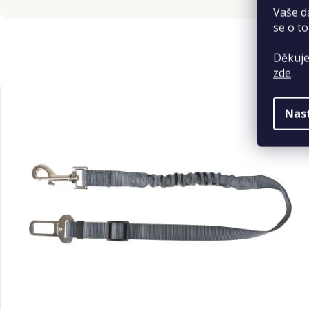
Vaše d
se o to
Děkuje
zde
.
Nas