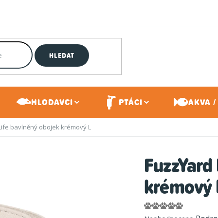
HLEDAT
HLODAVCI
PTÁCI
AKVA /
Life bavlněný obojek krémový L
FuzzYard 
krémový 
Průměrné