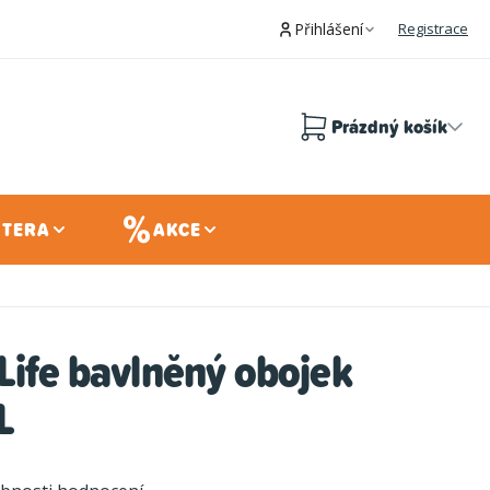
Přihlášení
Registrace
Prázdný košík
Nákupní
košík
 TERA
AKCE
Life bavlněný obojek
L