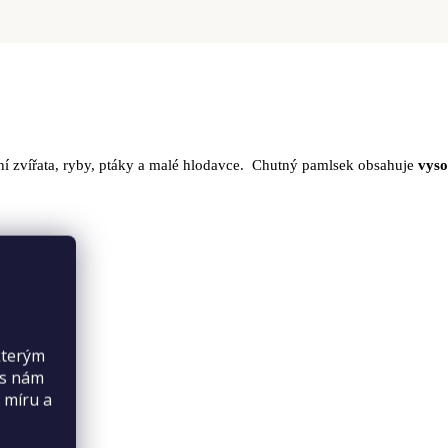
jní zvířata, ryby, ptáky a malé hlodavce. Chutný pamlsek obsahuje
vyso
kterým
es nám
 míru a