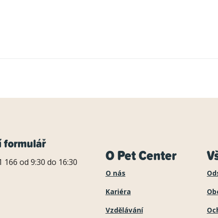
í formulář
O Pet Center
V
 166 od 9:30 do 16:30
O nás
Od
Kariéra
Ob
Vzdělávání
Oc