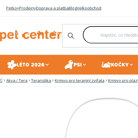
Přejít
Petko+
Prodejny
Doprava a platba
Blog
Velkoobchod
na
obsah
LÉTO 2026
PSI
KOČKY
Akva / Tera
Teraristika
Krmivo pro terarijní zvířata
Krmivo pro plaz
Domů