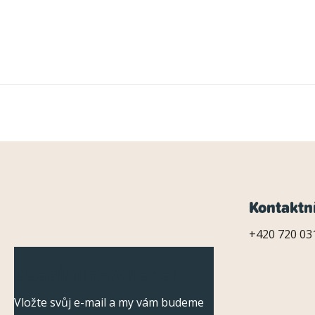
Z
Kontaktn
á
+420 720 031
p
Odebírat newsletter
a
Vložte svůj e-mail a my vám budeme