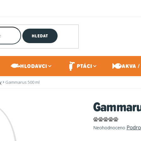
HLEDAT
HLODAVCI
PTÁCI
AKVA /
y
Gammarus 500 ml
Gammaru
Průměrné
Podro
Neohodnoceno
hodnocení
produktu