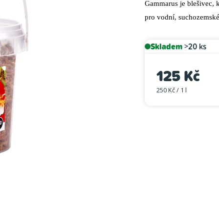
Gammarus je blešivec, k
je
pro vodní, suchozemské ž
0,0
z
5
Skladem
>20 ks
hvězdiček.
125 Kč
250 Kč / 1 l
Měrná cena: