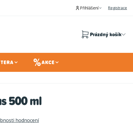
Přihlášení
Registrace
Prázdný košík
Nákupní
košík
 TERA
AKCE
s 500 ml
bnosti hodnocení