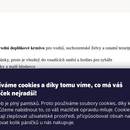
rodní doplňkové krmivo
pro vodní, suchozemské želvy a ostatní terari
ánky, proto je vhodný do vnadících směsí a boilies pro rybáře
táky a malé hlodavce
íváme cookies a díky tomu víme, co má váš
ček nejradši!
b je plný pamlsků. Proto používáme soubory cookies, díky 
žeme nabídnout to, co váš mazlíček opravdu miluje. Cooki
jí zlepšovat uživatelské prostředí, přizpůsobovat obsah na
ovat kolik páníčků u nás nakupuje.