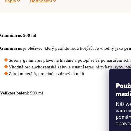
Popis
Hodnocení
Gammarus 500 ml
Gammarus
je blešivec, který patří do rodu korýšů. Je vhodný jako
pří
Sušený gammarus plave na hladině a potopí se až po narušení schr
Vhodné pro
suchozemské želvy a ostatní terarijní zvířata, ryby, p
Zdroj minerálů, proteinů a zdravých tuků
Použ
mazlí
Velikost balení
: 500 ml
Náš we
vám mů
pomáha
analyz