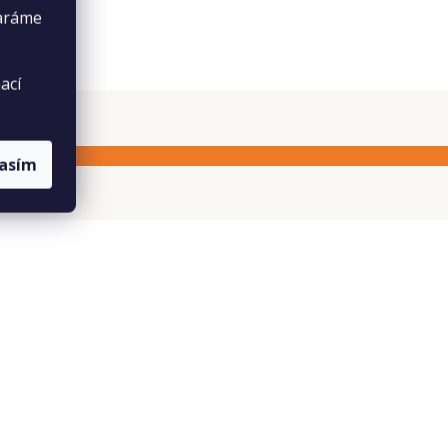
taráme
ací
lasím