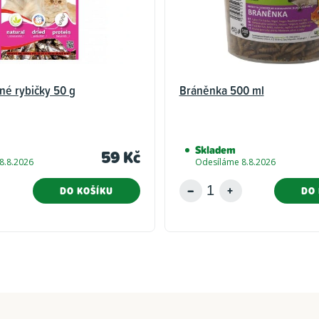
ené rybičky 50 g
Bráněnka 500 ml
Skladem
59 Kč
8.8.2026
Odesíláme 8.8.2026
DO KOŠÍKU
DO 