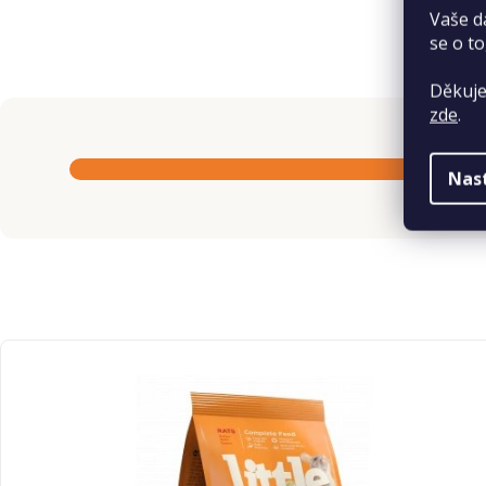
Vaše d
se o to
Děkuje
zde
.
Nas