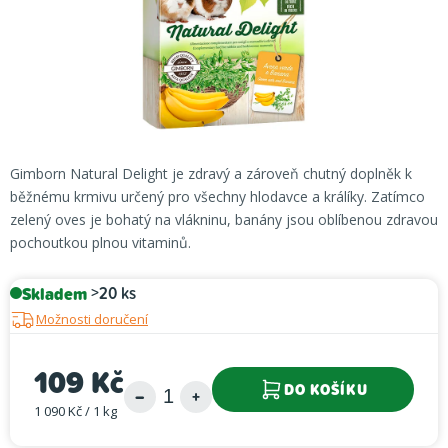
Gimborn Natural Delight je zdravý a zároveň chutný doplněk k
běžnému krmivu určený pro všechny hlodavce a králíky. Zatímco
zelený oves je bohatý na vlákninu, banány jsou oblíbenou zdravou
pochoutkou plnou vitaminů.
Skladem
>20 ks
Možnosti doručení
109 Kč
DO KOŠÍKU
1 090 Kč / 1 kg
Měrná cena: