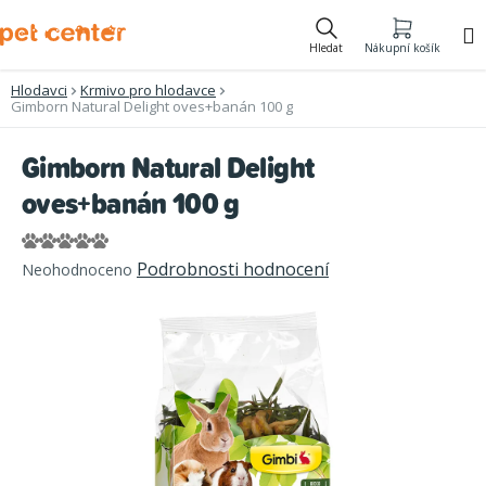
Přejít
na
Hledat
Nákupní košík
obsah
Hlodavci
Krmivo pro hlodavce
Gimborn Natural Delight oves+banán 100 g
Gimborn Natural Delight
oves+banán 100 g
Průměrné
Podrobnosti hodnocení
Neohodnoceno
hodnocení
produktu
je
0,0
z
5
hvězdiček.