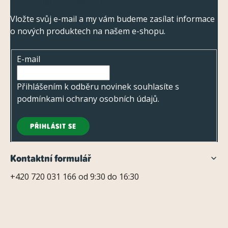
Odebírat newsletter
á
p
Vložte svůj e-mail a my vám budeme zasílat informace
o nových produktech na našem e-shopu.
a
t
E-mail
í
Přihlášením k odběru novinek souhlasíte s
podmínkami ochrany osobních údajů
.
PŘIHLÁSIT SE
Kontaktní formulář
+420 720 031 166 od 9:30 do 16:30