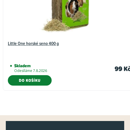
Little One horské seno 400 g
Skladem
99 K
Odesíláme 7.8.2026
DO KOŠÍKU
Z