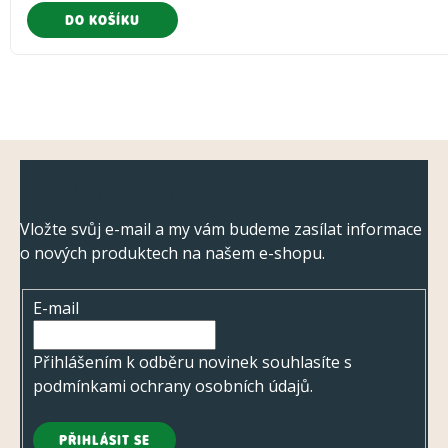
DO KOŠÍKU
Z
Odebírat newsletter
á
p
Vložte svůj e-mail a my vám budeme zasílat informace
o nových produktech na našem e-shopu.
a
t
E-mail
í
Přihlášením k odběru novinek souhlasíte s
podmínkami ochrany osobních údajů
.
PŘIHLÁSIT SE