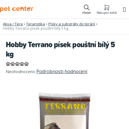
Přejít
na
Hledat
Nákupní košík
obsah
Akva / Tera
Teraristika
Písky a substráty do terárií
Hobby Terrano písek pouštní bílý 5 kg
Hobby Terrano písek pouštní bílý 5
kg
Průměrné
Podrobnosti hodnocení
Neohodnoceno
hodnocení
produktu
je
0,0
z
5
hvězdiček.