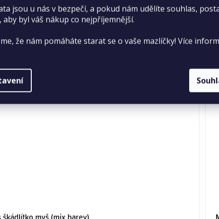
DO KOŠÍKU
ata jsou u nás v bezpečí, a pokud nám udělíte souhlas, pos
, aby byl váš nákup co nejpříjemnější.
me, že nám pomáháte starat se o vaše mazlíčky! Více inform
tavení
Souh
 škádlítko myš (mix barev)