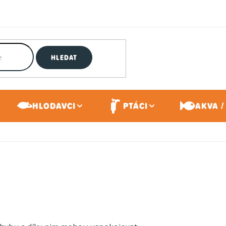
HLEDAT
HLODAVCI
PTÁCI
AKVA /