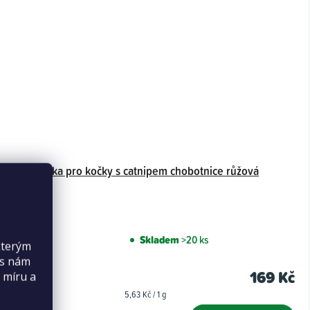
M-Pets hračka pro kočky s catnipem chobotnice růžová
Skladem
>20 ks
kterým
es nám
169 Kč
 míru a
Měrná
5,63 Kč / 1 g
cena: