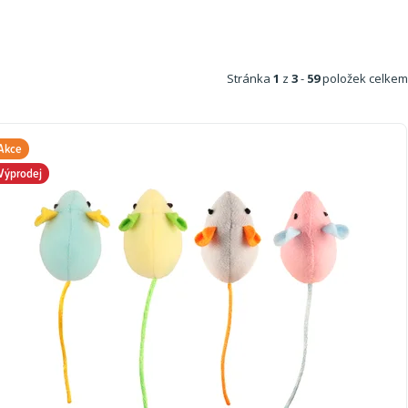
Stránka
1
z
3
-
59
položek celkem
Akce
Výprodej