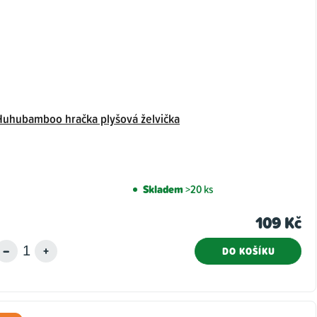
Huhubamboo hračka plyšová želvička
Skladem
>20 ks
109 Kč
DO KOŠÍKU