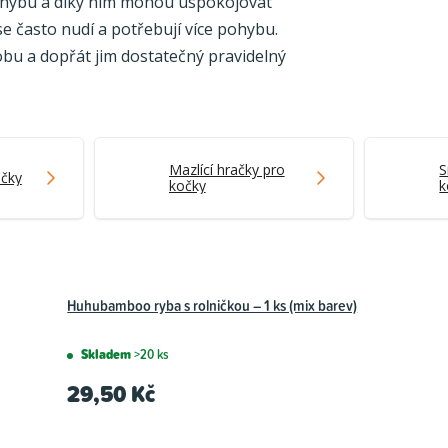
 pohybu a díky nim mohou uspokojovat
se často nudí a potřebují více pohybu.
obu a dopřát jim dostatečný pravidelný
Mazlící hračky pro
S
očky
kočky
k
Huhubamboo ryba s rolničkou – 1 ks (mix barev)
Skladem
>20 ks
29,50 Kč