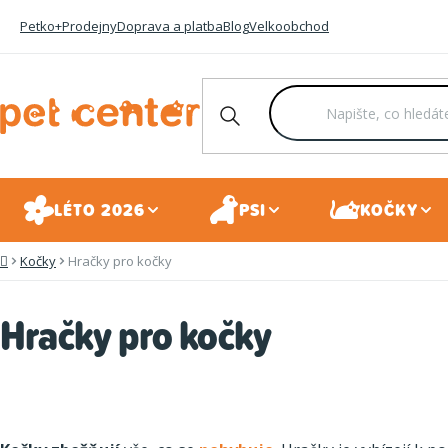
Přejít
Petko+
Prodejny
Doprava a platba
Blog
Velkoobchod
na
obsah
LÉTO 2026
PSI
KOČKY
Kočky
Hračky pro kočky
Domů
Hračky pro kočky