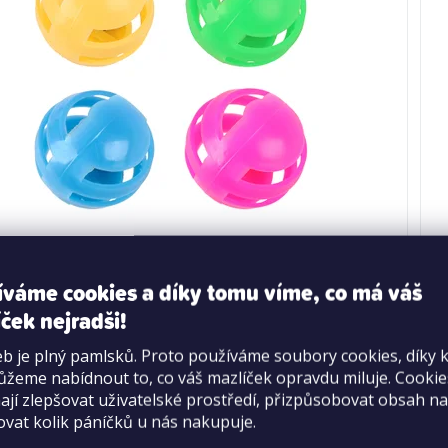
mboo míček – 1 ks (mix barev)
íváme cookies a díky tomu víme, co má váš
ček nejradši!
Skladem
>20 ks
b je plný pamlsků. Proto používáme soubory cookies, díky 
29,50 Kč
žeme nabídnout to, co váš mazlíček opravdu miluje. Cooki
jí zlepšovat uživatelské prostředí, přizpůsobovat obsah na
(–50 %)
59 Kč
ovat kolik páníčků u nás nakupuje.
Měrná
5,90 Kč / 1 g
cena: