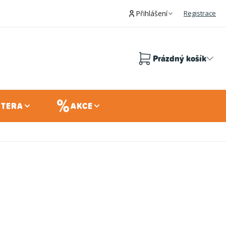
Přihlášení
Registrace
Prázdný košík
Nákupní
košík
 TERA
AKCE