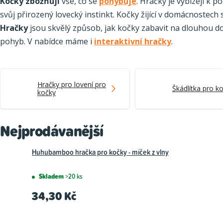
Kočky zbožňují
vše, co se
pohybuje
. Hračky je vybízejí k
svůj přirozený lovecký instinkt. Kočky žijící v domácnostech 
Hračky
jsou skvělý způsob, jak kočky zabavit na dlouhou d
pohyb. V nabídce máme i
interaktivní hračky
.
Hračky pro lovení pro
Škádlítka pro k
kočky
Nejprodávanější
Huhubamboo hračka pro kočky - míček z vlny
Skladem
>20 ks
34,30 Kč