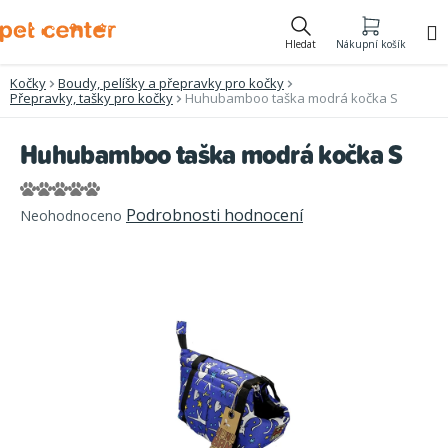
Přejít
na
Hledat
Nákupní košík
obsah
Kočky
Boudy, pelíšky a přepravky pro kočky
Přepravky, tašky pro kočky
Huhubamboo taška modrá kočka S
Huhubamboo taška modrá kočka S
Průměrné
Podrobnosti hodnocení
Neohodnoceno
hodnocení
produktu
je
0,0
z
5
hvězdiček.