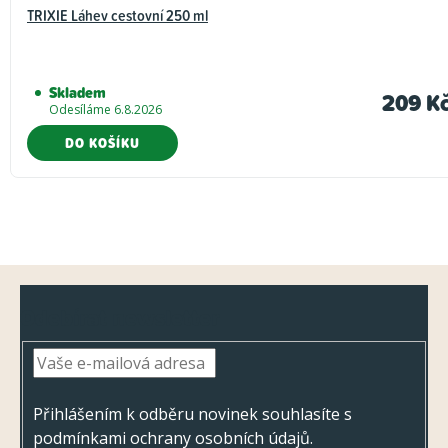
TRIXIE Láhev cestovní 250 ml
Skladem
209 K
Odesíláme 6.8.2026
DO KOŠÍKU
Z
Odebírat newsletter
á
p
a
t
Přihlášením k odběru novinek souhlasíte s
podmínkami ochrany osobních údajů
.