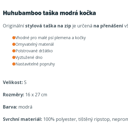
Huhubamboo taška modrá kočka
Originální
stylová taška na zip
je určená
na přenášení
v
Vhodné pro malé psí plemena a kočky
Omyvatelný materiál
Polstrované držátko
Vyztužené dno
Nastavitelné popruhy
Velikost:
S
Rozměry:
16 x 27 cm
Barva:
modrá
Svrchní materiál:
100% polyester, tištěný ripstop, nepr