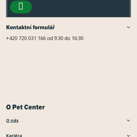
í
PŘIHLÁSIT
SE
Kontaktní formulář
+420 720 031 166 od 9:30 do 16:30
O Pet Center
O nás
Kariéra