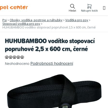
Přejít
na
Hledat
Nákupní košík
obsah
Psi
Obojky, vodítka, postroje a náhubky
Vodítka pro psy
Stopovací vodítka pro psy
HUHUBAMBOO vodítko stopovací popruhové 2,5 x 600 cm, černé
HUHUBAMBOO vodítko stopovací
popruhové 2,5 x 600 cm, černé
Průměrné
Podrobnosti hodnocení
Neohodnoceno
hodnocení
produktu
je
0,0
z
5
hvězdiček.