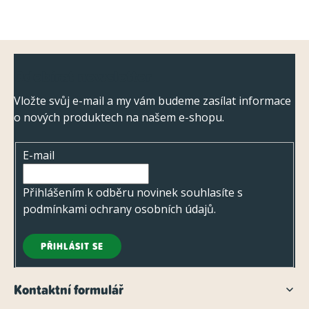
Z
Odebírat newsletter
á
p
Vložte svůj e-mail a my vám budeme zasílat informace
o nových produktech na našem e-shopu.
a
t
E-mail
í
Přihlášením k odběru novinek souhlasíte s
podmínkami ochrany osobních údajů
.
PŘIHLÁSIT SE
Kontaktní formulář