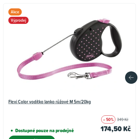
Akce
Výprodej
Flexi Color vodítko lanko růžové M 5m/20kg
– 50%
349 Kč
174,50 Kč
Dostupné pouze na prodejně