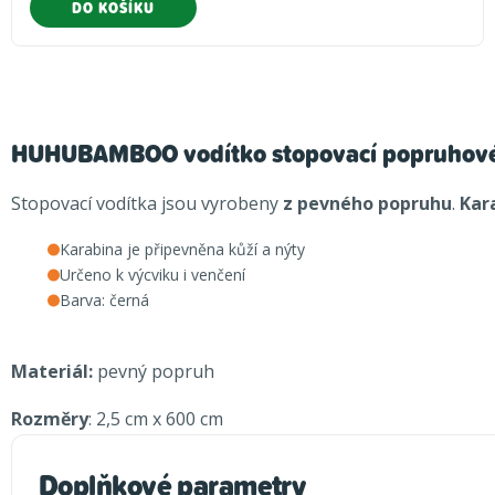
DO KOŠÍKU
HUHUBAMBOO vodítko stopovací popruhové 
Stopovací vodítka jsou vyrobeny
z pevného popruhu
.
Kar
Karabina je připevněna kůží a nýty
Určeno k výcviku i venčení
Barva: černá
Materiál:
pevný popruh
Rozměry
: 2,5 cm x 600 cm
Doplňkové parametry