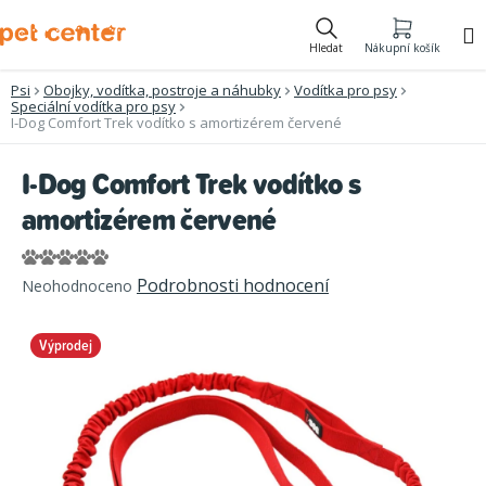
Přejít
na
Hledat
Nákupní košík
obsah
Psi
Obojky, vodítka, postroje a náhubky
Vodítka pro psy
Speciální vodítka pro psy
I-Dog Comfort Trek vodítko s amortizérem červené
I-Dog Comfort Trek vodítko s
amortizérem červené
Průměrné
Podrobnosti hodnocení
Neohodnoceno
hodnocení
produktu
Výprodej
je
0,0
z
5
hvězdiček.