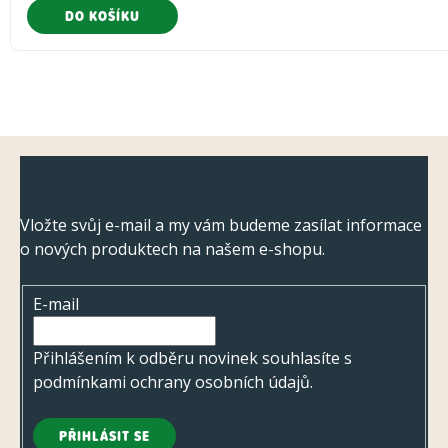
DO KOŠÍKU
Z
Odebírat newsletter
á
p
Vložte svůj e-mail a my vám budeme zasílat informace
o nových produktech na našem e-shopu.
a
t
E-mail
í
Přihlášením k odběru novinek souhlasíte s
podmínkami ochrany osobních údajů
.
PŘIHLÁSIT SE