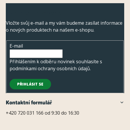
Z
Odebírat newsletter
á
p
Vložte svůj e-mail a my vám budeme zasílat informace
o nových produktech na našem e-shopu.
a
t
E-mail
í
Přihlášením k odběru novinek souhlasíte s
podmínkami ochrany osobních údajů
.
PŘIHLÁSIT SE
Kontaktní formulář
+420 720 031 166 od 9:30 do 16:30