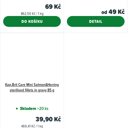
produktu
69 Kč
je
49 Kč
od
Měrná
862,50 Kč / 1 kg
5,0
cena:
DO KOŠÍKU
DETAIL
z
5
hvězdiček.
Kap.Brit Care Mini Salmon&Herring
sterilised fillets in gravy 85 g
Skladem
>20 ks
39,90 Kč
Měrná
469,41 Kč / 1 kg