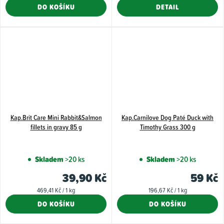
cena:
DO KOŠÍKU
DETAIL
z
5
hvězdiček.
Kap.Brit Care Mini Rabbit&Salmon
Kap.Carnilove Dog Paté Duck with
fillets in gravy 85 g
Timothy Grass 300 g
Skladem
>20 ks
Skladem
>20 ks
39,90 Kč
59 Kč
Měrná
Měrná
469,41 Kč / 1 kg
196,67 Kč / 1 kg
cena:
cena:
DO KOŠÍKU
DO KOŠÍKU