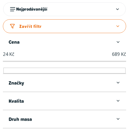
Ř
Nejprodávanější
a
z
Zavřít filtr
e
n
Cena
í
24
Kč
689
Kč
p
r
o
d
Značky
u
k
Kvalita
t
ů
Druh masa