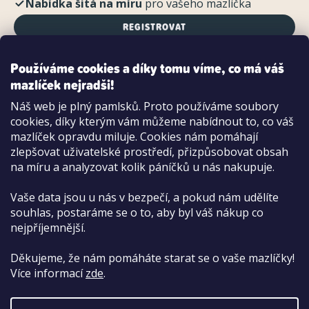
Nabídka šitá na míru
pro vašeho mazlíčka
REGISTROVAT
Používáme cookies a díky tomu víme, co má váš
mazlíček nejradši!
Možnosti platby:
Náš web je plný pamlsků. Proto používáme soubory
Dobírkou
cookies, díky kterým vám můžeme nabídnout to, co váš
Hotově i kartou na pobočce
mazlíček opravdu miluje. Cookies nám pomáhají
zlepšovat uživatelské prostředí, přizpůsobovat obsah
na míru a analyzovat kolik páníčků u nás nakupuje.
Vaše data jsou u nás v bezpečí, a pokud nám udělíte
souhlas, postaráme se o to, aby byl váš nákup co
nejpříjemnější.
Děkujeme, že nám pomáháte starat se o vaše mazlíčky!
Více informací
zde
.