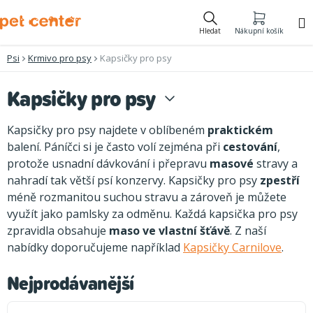
Přejít
na
Hledat
Nákupní košík
obsah
Psi
Krmivo pro psy
Kapsičky pro psy
Kapsičky pro psy
Kapsičky pro psy najdete v oblíbeném
praktickém
balení. Páníčci si je často volí zejména při
cestování
,
protože usnadní dávkování i přepravu
masové
stravy a
nahradí tak větší psí konzervy. Kapsičky pro psy
zpestří
méně rozmanitou suchou stravu a zároveň je můžete
využít jako pamlsky za odměnu. Každá kapsička pro psy
zpravidla obsahuje
maso ve vlastní šťávě
. Z naší
nabídky doporučujeme například
Kapsičky Carnilove
.
Nejprodávanější