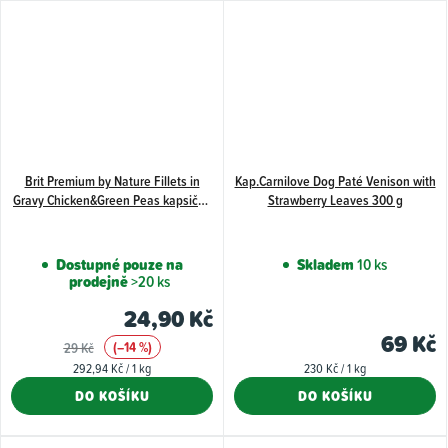
Brit Premium by Nature Fillets in
Kap.Carnilove Dog Paté Venison with
Gravy Chicken&Green Peas kapsička
Strawberry Leaves 300 g
pro psy 85 g
Dostupné pouze na
Skladem
10 ks
prodejně
>20 ks
24,90 Kč
69 Kč
(–14 %)
29 Kč
Měrná
Měrná
292,94 Kč / 1 kg
230 Kč / 1 kg
cena:
cena:
DO KOŠÍKU
DO KOŠÍKU