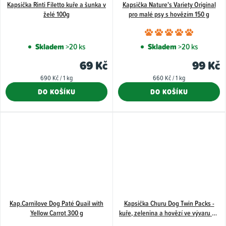
Kapsička Rinti Filetto kuře a šunka v
Kapsička Nature's Variety Original
želé 100g
pro malé psy s hovězím 150 g
Průměr
hodnoce
Skladem
>20 ks
Skladem
>20 ks
produkt
69 Kč
99 Kč
je
Měrná
Měrná
690 Kč / 1 kg
660 Kč / 1 kg
5,0
cena:
cena:
DO KOŠÍKU
DO KOŠÍKU
z
5
hvězdiče
Kap.Carnilove Dog Paté Quail with
Kapsička Churu Dog Twin Packs -
Yellow Carrot 300 g
kuře, zelenina a hovězí ve vývaru 80
g