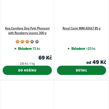
Kap.Carnilove Dog Paté Pheasant
Royal Canin MINI ADULT 85 g
with Raspberry Leaves 300 g
Průměrné
hodnocení
Skladem
13 ks
Skladem
>20 ks
produktu
69 Kč
je
49 Kč
od
Měrná
230 Kč / 1 kg
3,0
cena:
DO KOŠÍKU
DETAIL
z
5
hvězdiček.