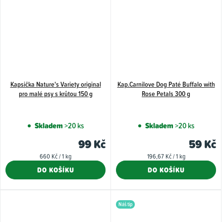
Kapsička Nature's Variety original
Kap.Carnilove Dog Paté Buffalo with
pro malé psy s krůtou 150 g
Rose Petals 300 g
Skladem
>20 ks
Skladem
>20 ks
99 Kč
59 Kč
Měrná
Měrná
660 Kč / 1 kg
196,67 Kč / 1 kg
cena:
cena:
DO KOŠÍKU
DO KOŠÍKU
Náš tip