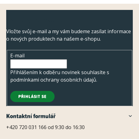
y
Z
v
Odebírat newsletter
ý
á
p
p
Vložte svůj e-mail a my vám budeme zasílat informace
i
o nových produktech na našem e-shopu.
a
s
t
u
E-mail
í
Přihlášením k odběru novinek souhlasíte s
podmínkami ochrany osobních údajů
.
PŘIHLÁSIT SE
Kontaktní formulář
+420 720 031 166 od 9:30 do 16:30