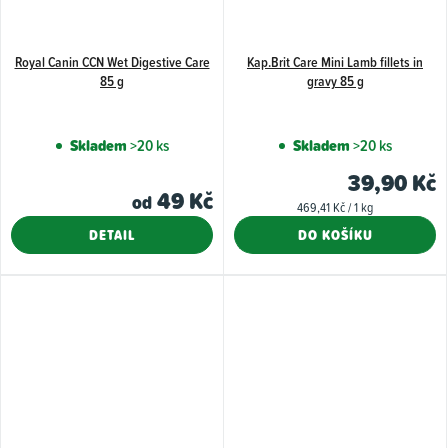
Royal Canin CCN Wet Digestive Care
Kap.Brit Care Mini Lamb fillets in
85 g
gravy 85 g
Skladem
>20 ks
Skladem
>20 ks
39,90 Kč
49 Kč
od
Měrná
469,41 Kč / 1 kg
cena:
DETAIL
DO KOŠÍKU