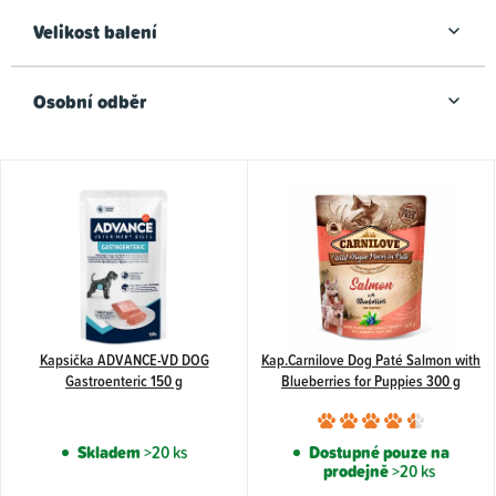
Velikost balení
Osobní odběr
V
ý
p
i
s
p
Kapsička ADVANCE-VD DOG
Kap.Carnilove Dog Paté Salmon with
r
Gastroenteric 150 g
Blueberries for Puppies 300 g
o
Průměr
d
hodnoce
Skladem
>20 ks
Dostupné pouze na
u
prodejně
>20 ks
produkt