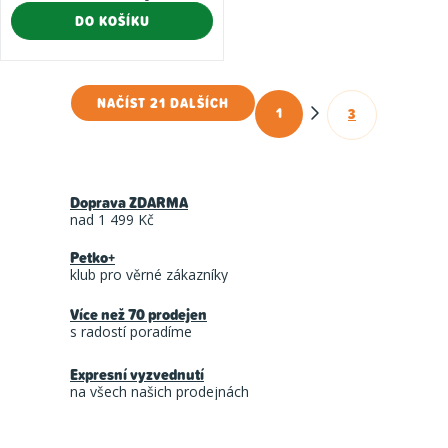
cena:
DO KOŠÍKU
NAČÍST 21 DALŠÍCH
1
3
O
S
t
v
r
l
á
Doprava ZDARMA
á
n
nad 1 499 Kč
d
k
Petko+
a
o
klub pro věrné zákazníky
c
v
á
Více než 70 prodejen
í
s radostí poradíme
n
p
í
r
Expresní vyzvednutí
na všech našich prodejnách
v
k