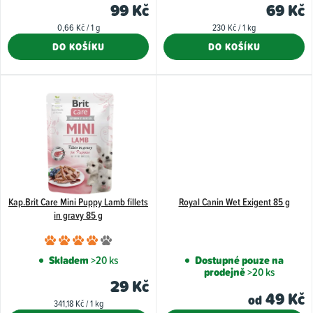
k
je
99 Kč
69 Kč
4,5
t
Měrná
Měrná
0,66 Kč / 1 g
230 Kč / 1 kg
z
cena:
cena:
ů
DO KOŠÍKU
DO KOŠÍKU
5
hvězdiče
Kap.Brit Care Mini Puppy Lamb fillets
Royal Canin Wet Exigent 85 g
in gravy 85 g
Průměrné
hodnocení
Skladem
>20 ks
Dostupné pouze na
prodejně
>20 ks
produktu
29 Kč
je
49 Kč
od
Měrná
341,18 Kč / 1 kg
4,0