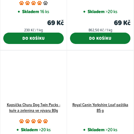
Průměrné
hodnocení
Skladem
16 ks
Skladem
>20 ks
produktu
69 Kč
69 Kč
je
Měrná
Měrná
230 Kč / 1 kg
862,50 Kč / 1 kg
4,0
cena:
cena:
DO KOŠÍKU
DO KOŠÍKU
z
5
hvězdiček.
Kapsička Churu Dog Twin Packs -
Royal Canin Yorkshire Loaf paštika
kuře a zelenina ve vývaru 80g
85 g
Průměrné
hodnocení
Skladem
>20 ks
Skladem
>20 ks