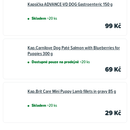
Kapsička ADVANCE-VD DOG Gastroenteric 150 g
Skladem
>20 ks
99 Kč
Kap.Carnilove Dog Paté Salmon with Blueberries for
Puppies 300 g
Dostupné pouze na prodejně
>20 ks
69 Kč
Kap.Brit Care Mini Puppy Lamb fillets in gravy 85 g
Skladem
>20 ks
29 Kč