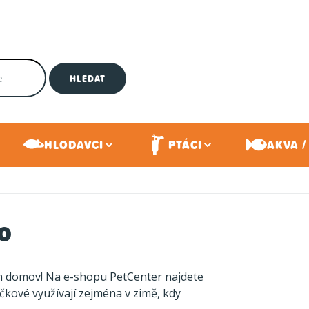
HLEDAT
HLODAVCI
PTÁCI
AKVA /
vo
m domov! Na e-shopu PetCenter najdete
čkové využívají zejména v zimě, kdy