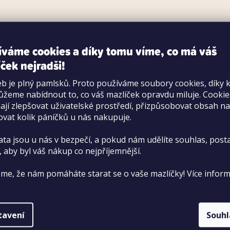
í formulář
O Pet Center
V
íváme cookies a díky tomu víme, co má váš
 166 od 9:30 do 16:30
ček nejradši!
O nás
Od
b je plný pamlsků. Proto používáme soubory cookies, díky 
Kariéra
Ob
žeme nabídnout to, co váš mazlíček opravdu miluje. Cooki
jí zlepšovat uživatelské prostředí, přizpůsobovat obsah na
Vzdělávání
Oc
ovat kolik páníčků u nás nakupuje.
Seznam prodejen
Ve
ata jsou u nás v bezpečí, a pokud nám udělíte souhlas, pos
Kontakt
Výr
, aby byl váš nákup co nejpříjemnější.
Zákaznická podpora
Re
me, že nám pomáháte starat se o vaše mazlíčky! Více inform
Blog
Re
Slovník pojmů
Do
tavení
Souh
Wh