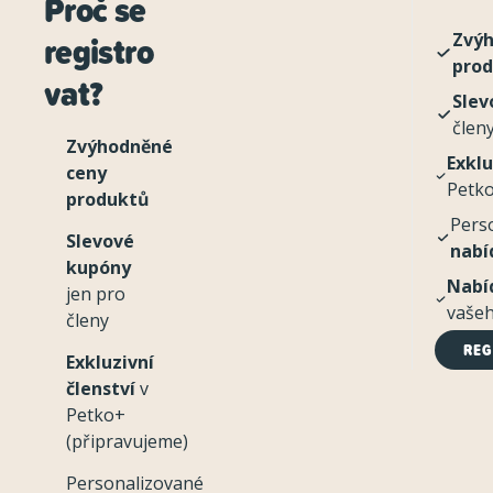
Proč se
registro
Zvýh
pro
vat?
Slev
člen
Zvýhodněné
Exklu
ceny
Petko
produktů
Pers
Slevové
nabí
kupóny
Nabí
jen pro
vašeh
členy
REG
Exkluzivní
členství
v
Petko+
(připravujeme)
Personalizované