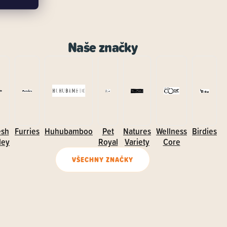
Naše značky
esh
Furries
Huhubamboo
Pet
Natures
Wellness
Birdies
ley
Royal
Variety
Core
VŠECHNY ZNAČKY