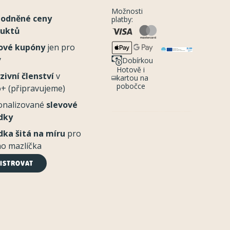
Možnosti
odněné ceny
platby:
duktů
ové kupóny
jen pro
y
Dobírkou
Hotově i
zivní členství
v
kartou na
pobočce
+ (připravujeme)
onalizované
slevové
dky
dka šitá na míru
pro
o mazlíčka
ISTROVAT