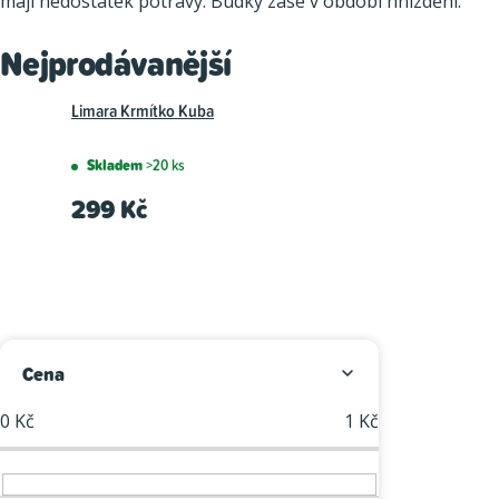
mají nedostatek potravy. Budky zase v období hnízdění.
Nejprodávanější
Limara Krmítko Kuba
Skladem
>20 ks
299 Kč
P
Cena
o
0
Kč
1
Kč
s
t