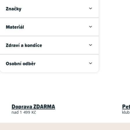
r
Značky
a
Materiál
n
n
Zdraví a kondice
í
p
Osobní odběr
a
n
e
l
Doprava ZDARMA
Pe
nad 1 499 Kč
klub