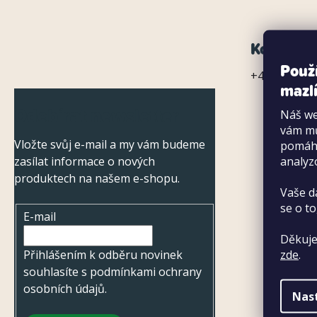
Z
Kontaktn
Použ
á
+420 720 031
mazlí
p
Odebírat newsletter
Náš we
a
vám mů
Vložte svůj e-mail a my vám budeme
pomáha
t
zasílat informace o nových
analyz
í
produktech na našem e-shopu.
Vaše d
se o to
E-mail
Děkuje
zde
.
Přihlášením k odběru novinek
souhlasíte s
podmínkami ochrany
osobních údajů
.
Nas