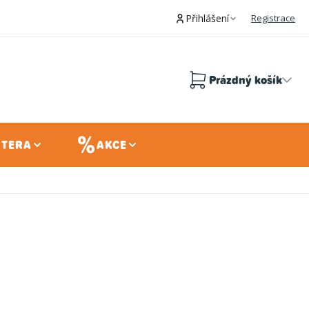
Přihlášení
Registrace
Prázdný košík
Nákupní
košík
 TERA
AKCE