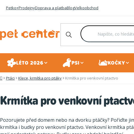
Přejít
Petko+
Prodejny
Doprava a platba
Blog
Velkoobchod
na
obsah
LÉTO 2026
PSI
KOČKY
Ptáci
Klece, krmítka pro ptáky
Krmítka pro venkovní ptactvo
Domů
Krmítka pro venkovní ptact
Pozorujete před domem nebo na dvorku ptáčky? Pořiďte ji
krmítka i budky pro venkovní ptactvo. Venkovní krmítka ptá