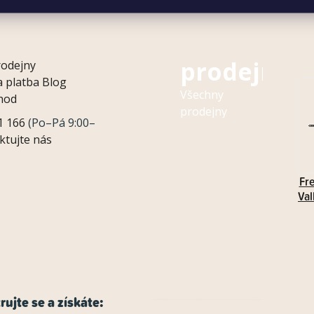
Naše
prodejny
rodejny
 platba
Blog
Všechny
hod
prodejny
1 166
(Po–Pá 9:00–
ktujte nás
Fr
Val
rujte se a získáte: