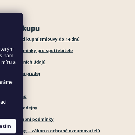
še o nákupu
stoupení od kupní smlouvy do 14 dnů
kterým
chodní podmínky pro spotřebitele
es nám
 míru a
hrana osobních údajů
lkoobchodní prodej
taráme
obci
klamační řád
ací
klamace prodejny
dací a platební podmínky
lasím
istleblowing – zákon o ochraně oznamovatelů