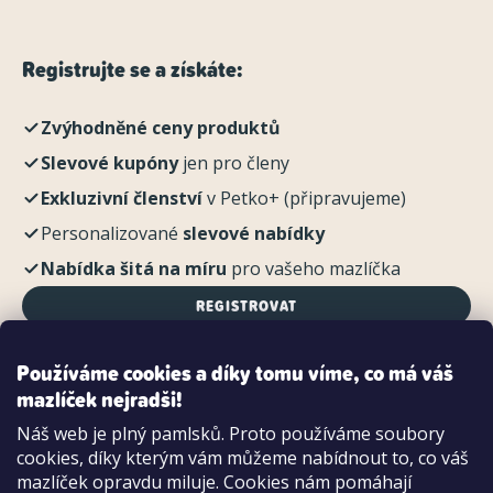
Registrujte se a získáte:
Zvýhodněné ceny produktů
Slevové kupóny
jen pro členy
Exkluzivní členství
v Petko+ (připravujeme)
Personalizované
slevové nabídky
Nabídka šitá na míru
pro vašeho mazlíčka
REGISTROVAT
Používáme cookies a díky tomu víme, co má váš
mazlíček nejradši!
Možnosti platby:
Náš web je plný pamlsků. Proto používáme soubory
Dobírkou
cookies, díky kterým vám můžeme nabídnout to, co váš
Hotově i kartou na pobočce
mazlíček opravdu miluje. Cookies nám pomáhají