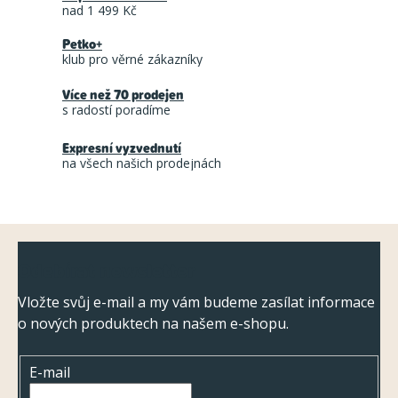
nad 1 499 Kč
Petko+
klub pro věrné zákazníky
Více než 70 prodejen
s radostí poradíme
Expresní vyzvednutí
na všech našich prodejnách
Z
Odebírat newsletter
á
p
Vložte svůj e-mail a my vám budeme zasílat informace
o nových produktech na našem e-shopu.
a
t
E-mail
í