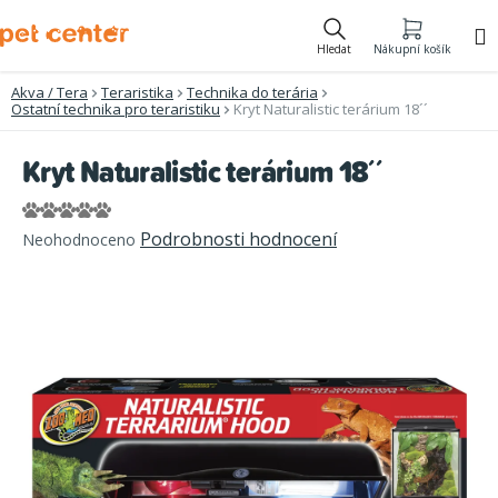
Přejít
na
Hledat
Nákupní košík
obsah
Akva / Tera
Teraristika
Technika do terária
Ostatní technika pro teraristiku
Kryt Naturalistic terárium 18´´
Kryt Naturalistic terárium 18´´
Průměrné
Podrobnosti hodnocení
Neohodnoceno
hodnocení
produktu
je
0,0
z
5
hvězdiček.