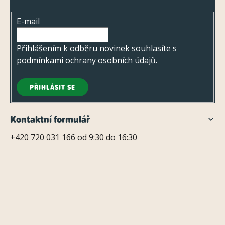
t
E-mail
í
Přihlášením k odběru novinek souhlasíte s
podmínkami ochrany osobních údajů
.
PŘIHLÁSIT SE
Kontaktní formulář
+420 720 031 166 od 9:30 do 16:30