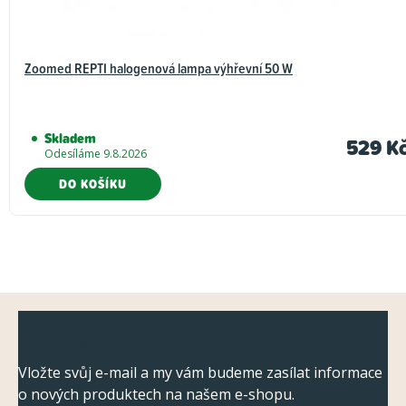
Zoomed REPTI halogenová lampa výhřevní 50 W
Skladem
529 K
Odesíláme 9.8.2026
DO KOŠÍKU
Z
Odebírat newsletter
á
p
Vložte svůj e-mail a my vám budeme zasílat informace
o nových produktech na našem e-shopu.
a